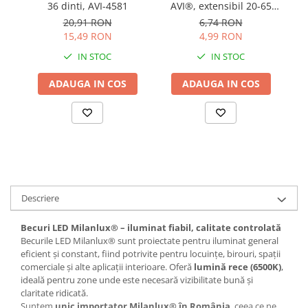
36 dinti, AVI-4581
AVI®, extensibil 20-65
Accesorii chiuvete
cm, standard, Ø ieșire 40
20,91 RON
6,74 RON
Baterii sanitare cu incalzire instant
mm, AVI-4900
15,49 RON
4,99 RON
Fitinguri si accesorii
IN STOC
IN STOC
Robineti
ADAUGA IN COS
ADAUGA IN COS
Sisteme filtrare instalatii
Sonerii electrice
Termometre Meteo
Descriere
Becuri LED Milanlux® – iluminat fiabil, calitate controlată
Becurile LED Milanlux® sunt proiectate pentru iluminat general
eficient și constant, fiind potrivite pentru locuințe, birouri, spații
comerciale și alte aplicații interioare. Oferă
lumină rece (6500K)
,
ideală pentru zone unde este necesară vizibilitate bună și
claritate ridicată.
Suntem
unic importator Milanlux® în România
, ceea ce ne