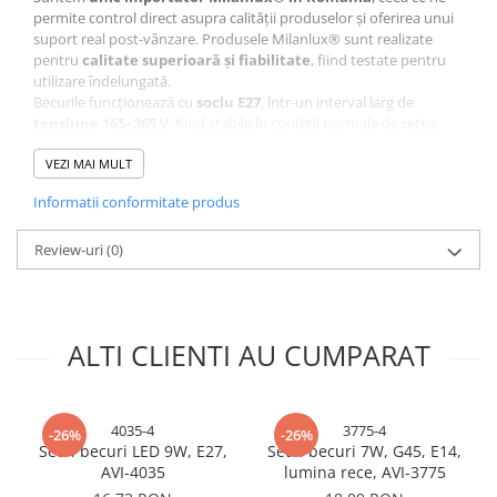
permite control direct asupra calității produselor și oferirea unui
suport real post-vânzare. Produsele Milanlux® sunt realizate
pentru
calitate superioară și fiabilitate
, fiind testate pentru
utilizare îndelungată.
Becurile funcționează cu
soclu E27
, într-un interval larg de
tensiune 165–265 V
, fiind stabile în condiții normale de rețea.
Sunt disponibile în mai multe variante de putere și dimensiuni
standard:
VEZI MAI MULT
A60 pentru 7W, 9W și 12W
Informatii conformitate produs
A65 pentru 15W
A70 pentru 18W
Durata medie de viață este de
Review-uri
(0)
aproximativ 25.000 de ore
, iar
toate produsele beneficiază de
garanție 2 ani
.
În cazul apariției unui defect în perioada de garanție,
înlocuim
rapid produsul
, fără proceduri complicate.
ALTI CLIENTI AU CUMPARAT
Putere și flux luminos
7W → 630 lumeni
9W → 810 lumeni
4035-4
3775-4
-26%
-26%
12W → 1080 lumeni
Set 4 becuri LED 9W, E27,
Set 4 becuri 7W, G45, E14,
15W → 1350 lumeni
AVI-4035
lumina rece, AVI-3775
18W → 1620 lumeni