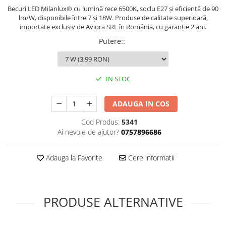
Sonerii bicicleta
Becuri LED Milanlux® cu lumină rece 6500K, soclu E27 și eficiență de 90
Manusi bucatarie
lm/W, disponibile între 7 și 18W. Produse de calitate superioară,
Manusi unica folosinta
Spite si nipluri biciclete
importate exclusiv de Aviora SRL în România, cu garanție 2 ani.
Maturi, Mopuri si galeti
Suporturi accesorii biciclete
Putere:
:
Cutii postale
Tije si coliere sa
Decoratiuni casa & sarbatori
Vulcanizare, petice si leviere
IN STOC
Accesorii decorative
bicicleta
Mercerie
ADAUGA IN COS
Iluminat & Electrice
Benzi LED
Cod Produs:
5341
Ai nevoie de ajutor?
0757896686
Accesorii corpuri de iluminat
Accesorii prelungitoare
Adauga la Favorite
Cere informatii
Accesorii prize si intrerupatoare
Aplice fatada
Aplice si plafoniere
PRODUSE ALTERNATIVE
Becuri
Cabluri electrice si conductori