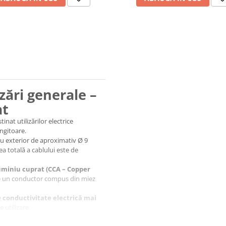
zări generale –
at
nat utilizărilor electrice
ungitoare.
ru exterior de aproximativ Ø 9
a totală a cablului este de
uminiu cuprat (CCA – Copper
ste un conductor compus din miez
e
conductivitate electrică mai
 utilizare.
eristicile specifice ale