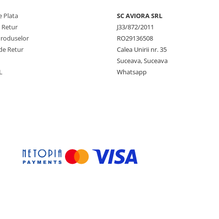
 Plata
SC AVIORA SRL
e Retur
J33/872/2011
Produselor
RO29136508
de Retur
Calea Unirii nr. 35
Suceava, Suceava
L
Whatsapp