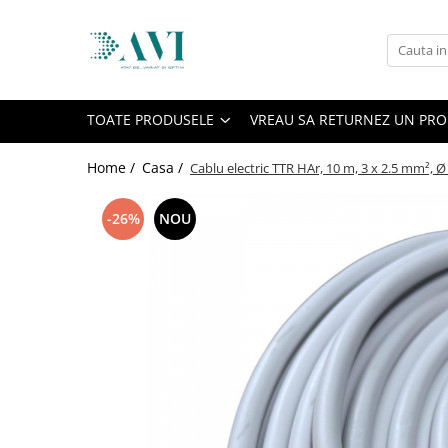
Toate Produsele
Casa
TOATE PRODUSELE
VREAU SA RETURNEZ UN PR
Accesorii uscatoare rufe
Aparate electrocasnice & accesorii
Home /
Casa /
Cablu electric TTR HAr, 10 m, 3 x 2.5 mm², 
Aparate si accesorii intretinere
personala
-26%
NOU
Accesorii pentru ochelari si lentile
de contact
Perii de par si piepteni
Unghiere si clesti manichiura &
pedichiura
Baie
Baterii sanitare baie
Coloane de dus si seturi de dus
Odorizant toaleta