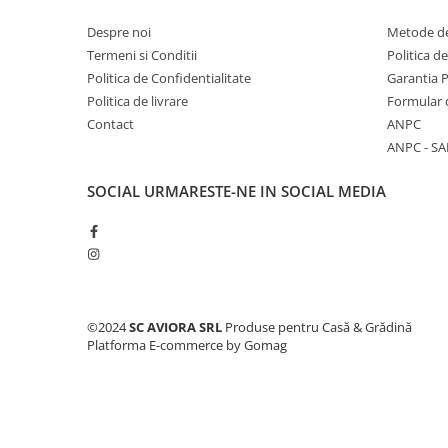
Consumabile masini gradinarit
Despre noi
Metode de
Foarfeci gradinarit
Termeni si Conditii
Politica d
Gratare gradina
Politica de Confidentialitate
Garantia 
Politica de livrare
Formular 
Ustensile Gratar
Contact
ANPC
Produse vinificatie
ANPC - SA
Suflante si aspiratoare
SOCIAL
URMARESTE-NE IN SOCIAL MEDIA
Topoare
Bricolaj
Accesorii aparate de sudura
Accesorii compresoare
Accesorii generatoare electrice
©2024
SC AVIORA SRL
Produse pentru Casă & Grădină
Accesorii pistoale de lipit
Platforma E-commerce by Gomag
Accesorii polizare si slefuire
Bomfaiere si fierastraie
Chei si truse chei