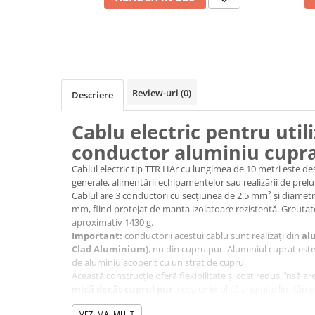
Cabluri electrice si conductori
Cabluri si adaptoare
Intrerupatoare
Lampi si veioze
Lanterne
Review-uri
(0)
Descriere
Lustre si pendule
Prelungitoare
Cablu electric pentru utili
Prize
conductor aluminiu cupr
Insecticide & capcane
Cablul electric tip TTR HAr cu lungimea de 10 metri este desti
Kit-uri Smart Home si senzori
generale, alimentării echipamentelor sau realizării de prel
Cablul are 3 conductori cu secțiunea de 2.5 mm² și diamet
Noptiere
mm, fiind protejat de manta izolatoare rezistentă. Greutate
Pet shop
aproximativ 1430 g.
Important:
conductorii acestui cablu sunt realizați din
al
Perii, trimere si clesti animale
Clad Aluminium)
, nu din cupru pur. Aluminiul cuprat e
Zgarzi, lese si hamuri
de aluminiu acoperit cu un strat de cupru.
Această construcție oferă flexibilitate și cost redus, însă ar
Produse ingrijire incaltaminte si
mică decât cuprul pur
, ceea ce implică anumite limitări de
accesorii
Din acest motiv, cablul trebuie utilizat ținând cont de caract
Sanitare
VEZI MAI MULT