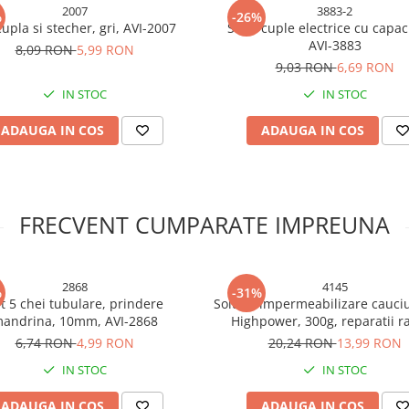
2007
3883-2
%
-26%
cupla si stecher, gri, AVI-2007
Set 2 cuple electrice cu capac
AVI-3883
8,09 RON
5,99 RON
9,03 RON
6,69 RON
IN STOC
IN STOC
ADAUGA IN COS
ADAUGA IN COS
FRECVENT CUMPARATE IMPREUNA
2868
4145
%
-31%
t 5 chei tubulare, prindere
Solutie impermeabilizare cauciu
andrina, 10mm, AVI-2868
Highpower, 300g, reparatii r
utilizare multipla, transparent
6,74 RON
4,99 RON
20,24 RON
13,99 RON
4145
IN STOC
IN STOC
ADAUGA IN COS
ADAUGA IN COS