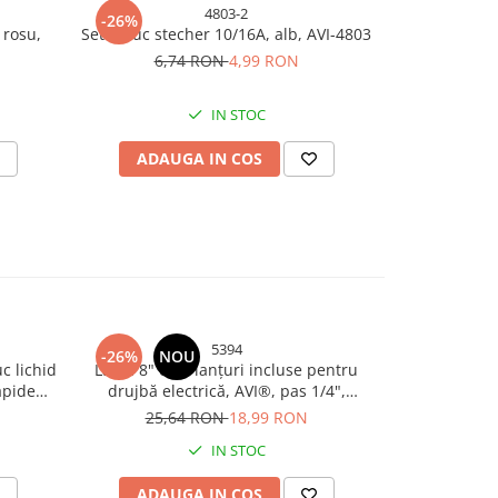
4803-2
-26%
-26%
 rosu,
Set 2 buc stecher 10/16A, alb, AVI-4803
Cupla cu 
umezeala IP
6,74 RON
4,99 RON
fixar
11,
IN STOC
ADAUGA IN COS
ADAU
5394
-26%
NOU
-26%
N
c lichid
Lamă 8" cu 2 lanțuri incluse pentru
Racord fl
apide
drujbă electrică, AVI®, pas 1/4",
extensibil 3
, AVI-
canelură 1.1 mm, AVI-5394
clic-clac cu s
25,64 RON
18,99 RON
14,
intra
IN STOC
ADAUGA IN COS
ADAU