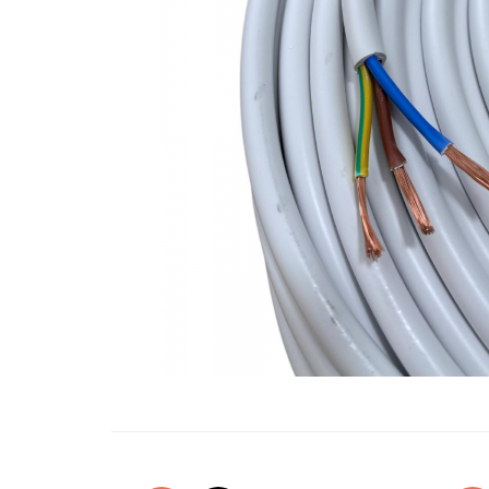
Oglinzi si mobilier baie
Bucatarie
Ascutitoare cutite
Baterii sanitare bucatarie
Cantare de bucatarie
Chiuvete bucatarie
Curatatoare legume si fructe
Cutite si seturi de cutite
Fierbatoare
Masini de tocat si macinat
Polonice, linguri si clesti de
bucatarie
Prese si storcatoare manuale
Tacamuri si seturi
Tirbusoane si dopuri
Cantare electronice comerciale
Curatenie generala