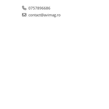
0757896686
contact@avimag.ro