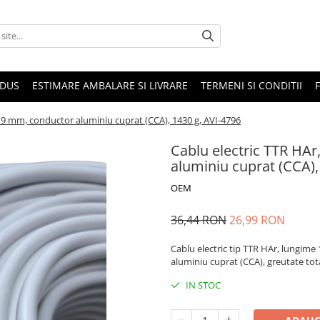
ODUS
ESTIMARE AMBALARE SI LIVRARE
TERMENI SI CONDITII
Ø 9 mm, conductor aluminiu cuprat (CCA), 1430 g, AVI-4796
Cablu electric TTR HAr
aluminiu cuprat (CCA),
OEM
36,44 RON
26,99 RON
Cablu electric tip TTR HAr, lungime
aluminiu cuprat (CCA), greutate tot
IN STOC