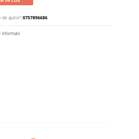
A IN COS
e de ajutor?
0757896686
informatii