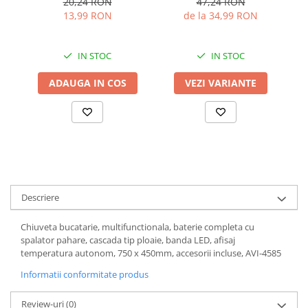
20,24 RON
47,24 RON
utilizare multipla,
aplicat, 25.000 ore, AVI-
me
13,99 RON
de la 34,99 RON
Accesorii baterii sanitare
transparent, AVI-4145
5349
Accesorii chiuvete
Baterii sanitare cu incalzire instant
IN STOC
IN STOC
Fitinguri si accesorii
ADAUGA IN COS
VEZI VARIANTE
Robineti
Sisteme filtrare instalatii
Sonerii electrice
Termometre Meteo
Gradina - Gradinarit
Accesorii fierastraie cu lant
Descriere
Accesorii fierastraie electrice
Chiuveta bucatarie, multifunctionala, baterie completa cu
Accesorii irigare
spalator pahare, cascada tip ploaie, banda LED, afisaj
Accesorii pompe de apa
temperatura autonom, 750 x 450mm, accesorii incluse, AVI-4585
Accesorii unelte gradinarit
Informatii conformitate produs
Articole antidaunatori gradina
Review-uri
(0)