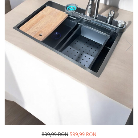
Oglinzi si mobilier baie
Bucatarie
Ascutitoare cutite
Baterii sanitare bucatarie
Cantare de bucatarie
Chiuvete bucatarie
Curatatoare legume si fructe
Cutite si seturi de cutite
Fierbatoare
Masini de tocat si macinat
Polonice, linguri si clesti de
bucatarie
Prese si storcatoare manuale
Tacamuri si seturi
Tirbusoane si dopuri
Cantare electronice comerciale
809,99 RON
599,99 RON
Curatenie generala