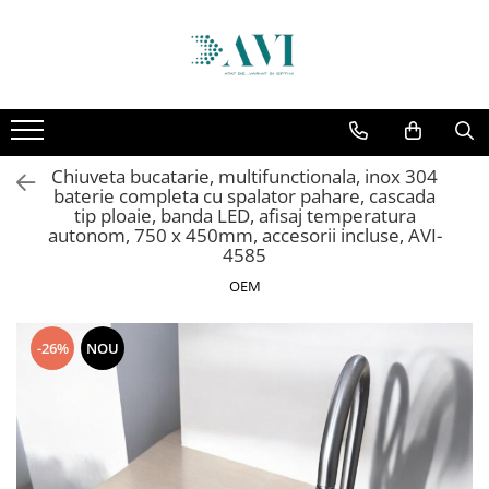
Toate Produsele
Casa
Accesorii uscatoare rufe
Chiuveta bucatarie, multifunctionala, inox 304
Aparate electrocasnice & accesorii
baterie completa cu spalator pahare, cascada
Aparate si accesorii intretinere
tip ploaie, banda LED, afisaj temperatura
autonom, 750 x 450mm, accesorii incluse, AVI-
personala
4585
Accesorii pentru ochelari si lentile
OEM
de contact
Perii de par si piepteni
Unghiere si clesti manichiura &
-26%
NOU
pedichiura
Baie
Baterii sanitare baie
Coloane de dus si seturi de dus
Odorizant toaleta