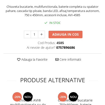
Bureti si lavete
Chiuveta bucatarie, multifunctionala, baterie completa cu spalator
pahare, cascada tip ploaie, banda LED, afisaj temperatura autonom,
Manusi bucatarie
750 x 450mm, accesorii incluse, AVI-4585
Manusi unica folosinta
IN STOC
Maturi, Mopuri si galeti
Cutii postale
ADAUGA IN COS
Decoratiuni casa & sarbatori
Cod Produs:
4585
Accesorii decorative
Ai nevoie de ajutor?
0757896686
Mercerie
Iluminat & Electrice
Adauga la Favorite
Cere informatii
Benzi LED
Accesorii corpuri de iluminat
Accesorii prelungitoare
PRODUSE ALTERNATIVE
Accesorii prize si intrerupatoare
Aplice fatada
Aplice si plafoniere
5312
4659
-26%
NOU
-26%
NOU
Chiuveta AVI®
Chiuveta de bucatarie
S
Becuri
multifunctionala cu doua
750x460mm, baterie
A