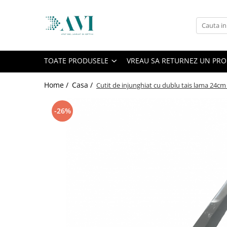
Toate Produsele
Casa
TOATE PRODUSELE
VREAU SA RETURNEZ UN PR
Accesorii uscatoare rufe
Aparate electrocasnice & accesorii
Home /
Casa /
Cutit de injunghiat cu dublu tais lama 24cm
Aparate si accesorii intretinere
personala
-26%
Accesorii pentru ochelari si lentile
de contact
Perii de par si piepteni
Unghiere si clesti manichiura &
pedichiura
Baie
Baterii sanitare baie
Coloane de dus si seturi de dus
Odorizant toaleta