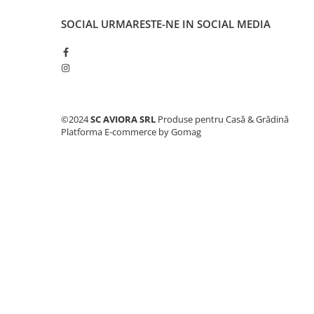
Consumabile masini gradinarit
SOCIAL
URMARESTE-NE IN SOCIAL MEDIA
Foarfeci gradinarit
Gratare gradina
Ustensile Gratar
Produse vinificatie
Suflante si aspiratoare
©2024
SC AVIORA SRL
Produse pentru Casă & Grădină
Platforma E-commerce by Gomag
Topoare
Bricolaj
Accesorii aparate de sudura
Accesorii compresoare
Accesorii generatoare electrice
Accesorii pistoale de lipit
Accesorii polizare si slefuire
Bomfaiere si fierastraie
Chei si truse chei