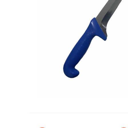
Oglinzi si mobilier baie
Bucatarie
Ascutitoare cutite
Baterii sanitare bucatarie
Cantare de bucatarie
Chiuvete bucatarie
Curatatoare legume si fructe
Cutite si seturi de cutite
Fierbatoare
Masini de tocat si macinat
Polonice, linguri si clesti de
bucatarie
Prese si storcatoare manuale
Tacamuri si seturi
Tirbusoane si dopuri
Cantare electronice comerciale
Curatenie generala