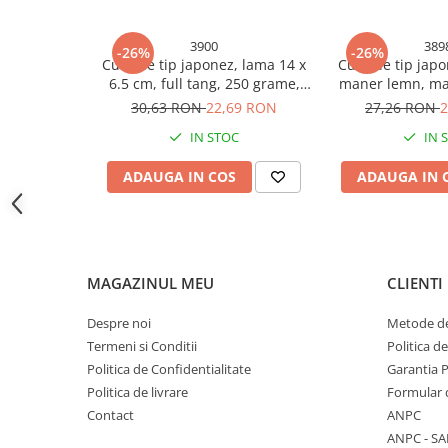
Accesorii baterii sanitare
3900
389
-26%
-26%
Accesorii chiuvete
Cutit de tip japonez, lama 14 x
Cutit de tip japo
Baterii sanitare cu incalzire instant
6.5 cm, full tang, 250 grame,
maner lemn, ma
maner lemn, maro, lungime
cm, total 27 
Fitinguri si accesorii
30,63 RON
22,69 RON
27,26 RON
2
totala 27 cm, AVI-3900
Robineti
IN STOC
IN 
Sisteme filtrare instalatii
ADAUGA IN COS
ADAUGA IN 
Sonerii electrice
Termometre Meteo
Gradina - Gradinarit
Accesorii fierastraie cu lant
MAGAZINUL MEU
CLIENTI
Accesorii fierastraie electrice
Despre noi
Metode de
Accesorii irigare
Termeni si Conditii
Politica d
Accesorii pompe de apa
Politica de Confidentialitate
Garantia 
Politica de livrare
Formular 
Accesorii unelte gradinarit
Contact
ANPC
Articole antidaunatori gradina
ANPC - SA