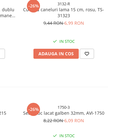
3132-R
-26%
-26%
, dublu
Cutit cu caneluri lama 15 cm, rosu, TS-
Cutit macela
, maner
31323
al
00
9,44 RON
6,99 RON
9,
IN STOC
ADAUGA IN COS
ADAU
1750-3
-26%
-26%
215
Set 3 buc lacat galben 32mm, AVI-1750
Briceag pliabi
8,22 RON
6,09 RON
9,
IN STOC