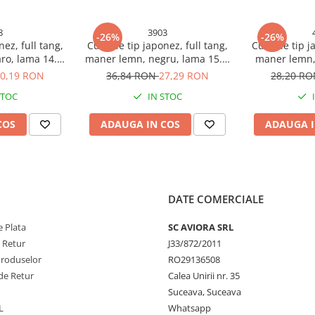
8
3903
-26%
-26%
nez, full tang,
Cutit de tip japonez, full tang,
Cutit de tip j
ro, lama 14.5
maner lemn, negru, lama 15.5,
maner lemn,
cm, AVI-3898
total 27 cm, AVI-3903
cm, total 27
0,19 RON
36,84 RON
27,29 RON
28,20 R
STOC
IN STOC
COS
ADAUGA IN COS
ADAUGA I
DATE COMERCIALE
 Plata
SC AVIORA SRL
e Retur
J33/872/2011
Produselor
RO29136508
de Retur
Calea Unirii nr. 35
Suceava, Suceava
L
Whatsapp