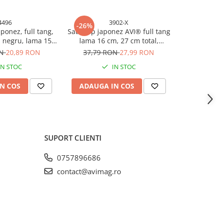
4496
3902-X
-26%
aponez, full tang,
Satar tip japonez AVI® full tang
 negru, lama 15
lama 16 cm, 27 cm total,
, 5 cm, AVI-4496
grosime 3 mm, 310 g, cu teaca
ON
20,89 RON
37,79 RON
27,99 RON
piele, AVI-3902-B
IN STOC
IN STOC
N COS
ADAUGA IN COS
SUPORT CLIENTI
0757896686
contact@avimag.ro