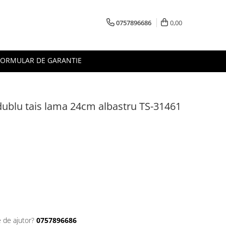
0757896686
0,00
FORMULAR DE GARANTIE
 dublu tais lama 24cm albastru TS-31461
e de ajutor?
0757896686