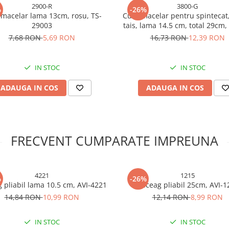
2900-R
3800-G
%
-26%
 macelar lama 13cm, rosu, TS-
Cutit macelar pentru spintecat
29003
tais, lama 14.5 cm, total 29cm
ergonomic galben, AVI-38
7,68 RON
5,69 RON
16,73 RON
12,39 RON
IN STOC
IN STOC
ADAUGA IN COS
ADAUGA IN COS
FRECVENT CUMPARATE IMPREUNA
4221
1215
%
-26%
g pliabil lama 10.5 cm, AVI-4221
Briceag pliabil 25cm, AVI-1
14,84 RON
10,99 RON
12,14 RON
8,99 RON
IN STOC
IN STOC