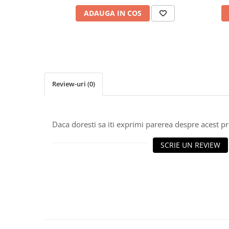
Cabluri electrice si conductori
ADAUGA IN COS
Cabluri si adaptoare
Intrerupatoare
Lampi si veioze
Lanterne
Lustre si pendule
Review-uri
(0)
Prelungitoare
Prize
Insecticide & capcane
Daca doresti sa iti exprimi parerea despre acest 
Kit-uri Smart Home si senzori
Noptiere
SCRIE UN REVIEW
Pet shop
Perii, trimere si clesti animale
Zgarzi, lese si hamuri
Produse ingrijire incaltaminte si
accesorii
Sanitare