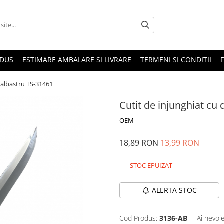
ODUS
ESTIMARE AMBALARE SI LIVRARE
TERMENI SI CONDITII
 albastru TS-31461
Cutit de injunghiat cu
OEM
18,89 RON
13,99 RON
STOC EPUIZAT
ALERTA STOC
Cod Produs:
3136-AB
Ai nevoi