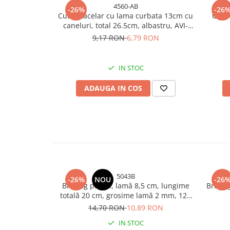
4560-AB
-26%
-26
Bureti si lavete
Cutit macelar cu lama curbata 13cm cu
Cutit
caneluri, total 26.5cm, albastru, AVI-
Manusi bucatarie
4560
9,17 RON
6,79 RON
Manusi unica folosinta
Maturi, Mopuri si galeti
Cutii postale
IN STOC
Decoratiuni casa & sarbatori
ADAUGA IN COS
Accesorii decorative
Mercerie
Iluminat & Electrice
Benzi LED
Accesorii corpuri de iluminat
Accesorii prelungitoare
5043B
-26%
NOU
-26
Accesorii prize si intrerupatoare
Briceag pliabil, lamă 8,5 cm, lungime
Bricea
totală 20 cm, grosime lamă 2 mm, 120
Aplice fatada
g, cu husă, AVI-5043
14,70 RON
10,89 RON
Aplice si plafoniere
Becuri
IN STOC