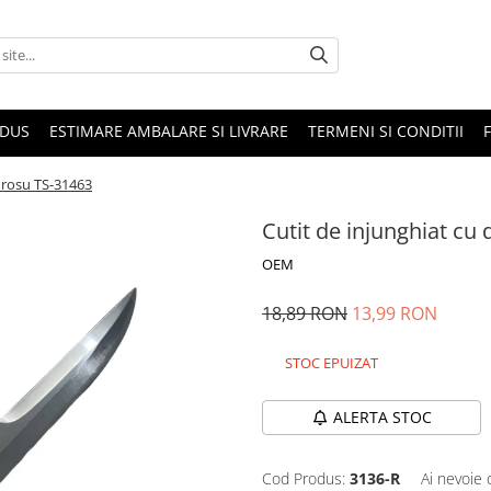
ODUS
ESTIMARE AMBALARE SI LIVRARE
TERMENI SI CONDITII
 rosu TS-31463
Cutit de injunghiat cu
OEM
18,89 RON
13,99 RON
STOC EPUIZAT
ALERTA STOC
Cod Produs:
3136-R
Ai nevoie 