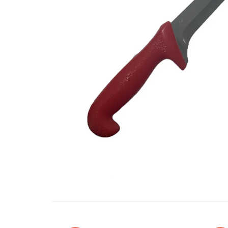
Oglinzi si mobilier baie
Bucatarie
Ascutitoare cutite
Baterii sanitare bucatarie
Cantare de bucatarie
Chiuvete bucatarie
Curatatoare legume si fructe
Cutite si seturi de cutite
Fierbatoare
Masini de tocat si macinat
Polonice, linguri si clesti de
bucatarie
Prese si storcatoare manuale
Tacamuri si seturi
Tirbusoane si dopuri
Cantare electronice comerciale
Curatenie generala