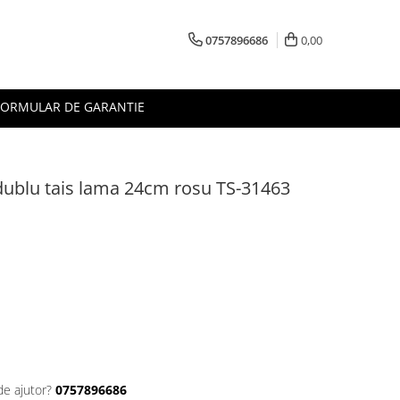
0757896686
0,00
FORMULAR DE GARANTIE
 dublu tais lama 24cm rosu TS-31463
de ajutor?
0757896686