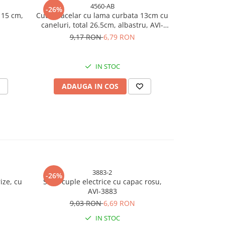
4560-AB
-26%
-26%
 15 cm,
Cutit macelar cu lama curbata 13cm cu
Cutit macela
caneluri, total 26.5cm, albastru, AVI-
caneluri, to
4560
9,17 RON
6,79 RON
9,
IN STOC
ADAUGA IN COS
ADAU
3883-2
-26%
-26%
ize, cu
Set 2 cuple electrice cu capac rosu,
Set 3 buc bur
AVI-3883
rezervor
9,03 RON
6,69 RON
9,
IN STOC