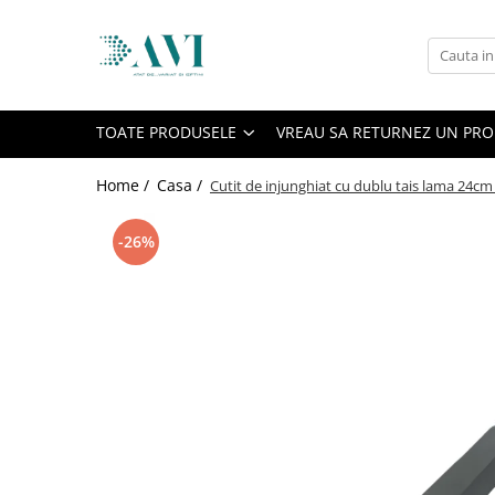
Toate Produsele
Casa
TOATE PRODUSELE
VREAU SA RETURNEZ UN PR
Accesorii uscatoare rufe
Aparate electrocasnice & accesorii
Home /
Casa /
Cutit de injunghiat cu dublu tais lama 24cm
Aparate si accesorii intretinere
personala
-26%
Accesorii pentru ochelari si lentile
de contact
Perii de par si piepteni
Unghiere si clesti manichiura &
pedichiura
Baie
Baterii sanitare baie
Coloane de dus si seturi de dus
Odorizant toaleta