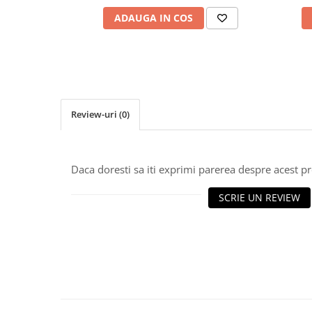
Cabluri electrice si conductori
ADAUGA IN COS
Cabluri si adaptoare
Intrerupatoare
Lampi si veioze
Lanterne
Lustre si pendule
Review-uri
(0)
Prelungitoare
Prize
Insecticide & capcane
Daca doresti sa iti exprimi parerea despre acest 
Kit-uri Smart Home si senzori
Noptiere
SCRIE UN REVIEW
Pet shop
Perii, trimere si clesti animale
Zgarzi, lese si hamuri
Produse ingrijire incaltaminte si
accesorii
Sanitare