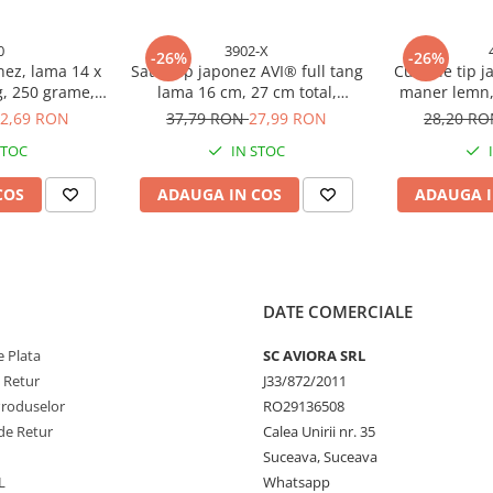
0
3902-X
-26%
-26%
nez, lama 14 x
Satar tip japonez AVI® full tang
Cutit de tip j
g, 250 grame,
lama 16 cm, 27 cm total,
maner lemn,
aro, lungime
grosime 3 mm, 310 g, cu teaca
cm, total 27
2,69 RON
37,79 RON
27,99 RON
28,20 R
, AVI-3900
piele, AVI-3902-B
STOC
IN STOC
COS
ADAUGA IN COS
ADAUGA I
DATE COMERCIALE
 Plata
SC AVIORA SRL
e Retur
J33/872/2011
Produselor
RO29136508
de Retur
Calea Unirii nr. 35
Suceava, Suceava
L
Whatsapp