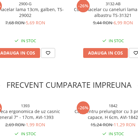
2900-G
3132-AB
%
-26%
macelar lama 13cm, galben, TS-
Cutit macelar cu caneluri lama
29002
albastru TS-31321
7,68 RON
5,69 RON
9,44 RON
6,99 RON
IN STOC
IN STOC
ADAUGA IN COS
ADAUGA IN COS
FRECVENT CUMPARATE IMPREUNA
1393
1842
%
-26%
feca ergonomica de uz casnic
Cap pentru prelungitor cu 3 pr
eneral 7" - 17cm, AVI-1393
capace, H 6cm, AVI-1842
2,69 RON
1,99 RON
15,24 RON
11,29 RON
IN STOC
IN STOC