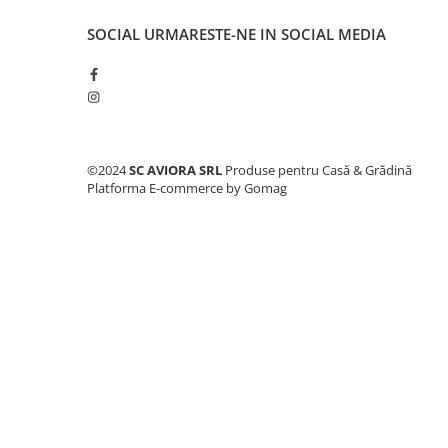
Consumabile masini gradinarit
SOCIAL
URMARESTE-NE IN SOCIAL MEDIA
Foarfeci gradinarit
Gratare gradina
Ustensile Gratar
Produse vinificatie
Suflante si aspiratoare
©2024
SC AVIORA SRL
Produse pentru Casă & Grădină
Platforma E-commerce by Gomag
Topoare
Bricolaj
Accesorii aparate de sudura
Accesorii compresoare
Accesorii generatoare electrice
Accesorii pistoale de lipit
Accesorii polizare si slefuire
Bomfaiere si fierastraie
Chei si truse chei