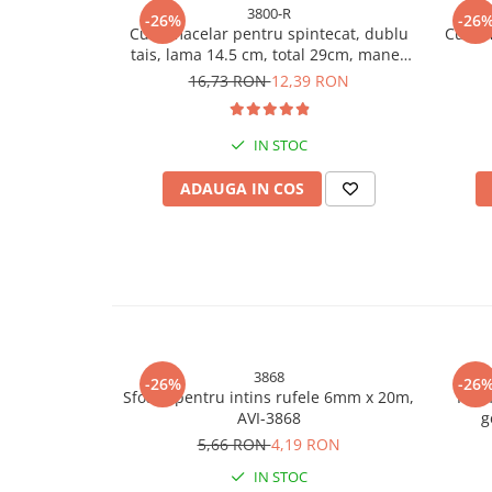
3800-R
-26%
-26
Bureti si lavete
Cutit macelar pentru spintecat, dublu
Cutit 
tais, lama 14.5 cm, total 29cm, maner
Manusi bucatarie
ergonomic rosu, AVI-3800
16,73 RON
12,39 RON
Manusi unica folosinta
Maturi, Mopuri si galeti
Cutii postale
IN STOC
Decoratiuni casa & sarbatori
ADAUGA IN COS
Accesorii decorative
Mercerie
Iluminat & Electrice
Benzi LED
Accesorii corpuri de iluminat
Accesorii prelungitoare
3868
-26%
-26
Accesorii prize si intrerupatoare
Sfoara pentru intins rufele 6mm x 20m,
Foar
AVI-3868
g
Aplice fatada
5,66 RON
4,19 RON
Aplice si plafoniere
Becuri
IN STOC