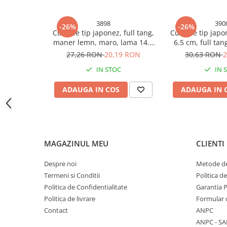
Accesorii baterii sanitare
3898
390
-26%
-26%
Accesorii chiuvete
Cutit de tip japonez, full tang,
Cutit de tip japo
Baterii sanitare cu incalzire instant
maner lemn, maro, lama 14.5
6.5 cm, full tan
cm, total 27 cm, AVI-3898
maner lemn, m
Fitinguri si accesorii
27,26 RON
20,19 RON
30,63 RON
2
totala 27 cm
Robineti
IN STOC
IN 
Sisteme filtrare instalatii
ADAUGA IN COS
ADAUGA IN 
Sonerii electrice
Termometre Meteo
Gradina - Gradinarit
Accesorii fierastraie cu lant
MAGAZINUL MEU
CLIENTI
Accesorii fierastraie electrice
Despre noi
Metode de
Accesorii irigare
Termeni si Conditii
Politica d
Accesorii pompe de apa
Politica de Confidentialitate
Garantia 
Politica de livrare
Formular 
Accesorii unelte gradinarit
Contact
ANPC
Articole antidaunatori gradina
ANPC - SA