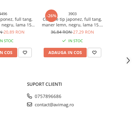
4496
3903
-26%
aponez, full tang,
Cutit de tip japonez, full tang,
 negru, lama 15
maner lemn, negru, lama 15.5,
, 5 cm, AVI-4496
total 27 cm, AVI-3903
ON
20,89 RON
36,84 RON
27,29 RON
IN STOC
IN STOC
N COS
ADAUGA IN COS
SUPORT CLIENTI
0757896686
contact@avimag.ro