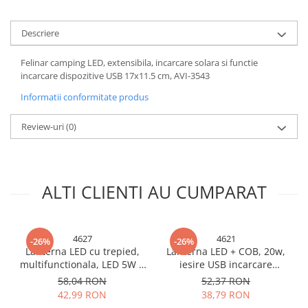
Accesorii chiuvete
Baterii sanitare cu incalzire instant
Descriere
Fitinguri si accesorii
Felinar camping LED, extensibila, incarcare solara si functie
Robineti
incarcare dispozitive USB 17x11.5 cm, AVI-3543
Sisteme filtrare instalatii
Informatii conformitate produs
Sonerii electrice
Termometre Meteo
Review-uri
(0)
ALTI CLIENTI AU CUMPARAT
4627
4621
-26%
-26%
Lanterna LED cu trepied,
Lanterna LED + COB, 20w,
multifunctionala, LED 5W +
iesire USB incarcare
COB cu 50 LED, iesire USB
telefon, incarcare solara,
58,04 RON
52,37 RON
incarcare telefon, incarcare
LY-2701T, AVI-4621
42,99 RON
38,79 RON
solara TY-851, AVI-4627