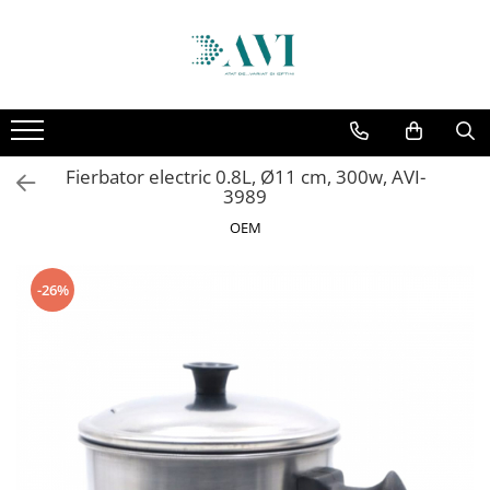
Toate Produsele
Casa
Accesorii uscatoare rufe
Fierbator electric 0.8L, Ø11 cm, 300w, AVI-
Aparate electrocasnice & accesorii
3989
Aparate si accesorii intretinere
OEM
personala
Accesorii pentru ochelari si lentile
-26%
de contact
Perii de par si piepteni
Unghiere si clesti manichiura &
pedichiura
Baie
Baterii sanitare baie
Coloane de dus si seturi de dus
Odorizant toaleta