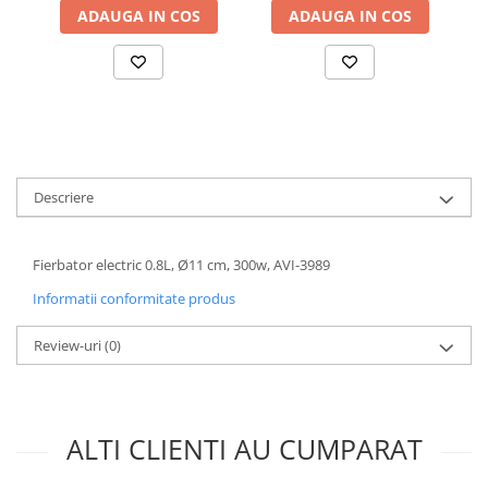
ADAUGA IN COS
ADAUGA IN COS
Accesorii baterii sanitare
Accesorii chiuvete
Baterii sanitare cu incalzire instant
Fitinguri si accesorii
Robineti
Sisteme filtrare instalatii
Descriere
Sonerii electrice
Termometre Meteo
Fierbator electric 0.8L, Ø11 cm, 300w, AVI-3989
Gradina - Gradinarit
Accesorii fierastraie cu lant
Informatii conformitate produs
Accesorii fierastraie electrice
Review-uri
(0)
Accesorii irigare
Accesorii pompe de apa
Accesorii unelte gradinarit
ALTI CLIENTI AU CUMPARAT
Articole antidaunatori gradina