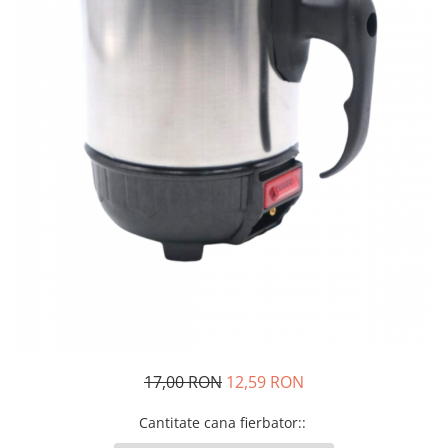
Oglinzi si mobilier baie
Bucatarie
Ascutitoare cutite
Baterii sanitare bucatarie
Cantare de bucatarie
Chiuvete bucatarie
Curatatoare legume si fructe
Cutite si seturi de cutite
Fierbatoare
Masini de tocat si macinat
Polonice, linguri si clesti de
bucatarie
Prese si storcatoare manuale
Tacamuri si seturi
17,00 RON
12,59 RON
Tirbusoane si dopuri
Cantare electronice comerciale
Cantitate cana fierbator:
:
Curatenie generala