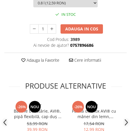
Bureti si lavete
IN STOC
Manusi bucatarie
Manusi unica folosinta
ADAUGA IN COS
Maturi, Mopuri si galeti
Cutii postale
Cod Produs:
3989
Ai nevoie de ajutor?
0757896686
Decoratiuni casa & sarbatori
Accesorii decorative
Adauga la Favorite
Cere informatii
Mercerie
Iluminat & Electrice
Benzi LED
PRODUSE ALTERNATIVE
Accesorii corpuri de iluminat
Accesorii prelungitoare
Accesorii prize si intrerupatoare
5327
5157
-26%
NOU
-26%
NOU
Baterie bucătărie, AVI®,
Paletă de inox AVI® cu
Se
Aplice fatada
pipă flexibilă, cap duș 2
mâner din lemn,
m
Aplice si plafoniere
funcții, montaj rapid,
strecurătoare
53,99 RON
17,54 RON
Becuri
racorduri incluse,
termorezistentă pentru
39,99 RON
12,99 RON