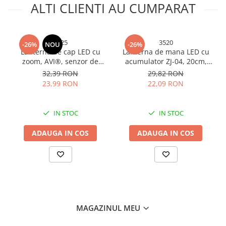
ALTI CLIENTI AU CUMPARAT
5425
3520
-26%
NOU
-26%
Lanternă de cap LED cu
Lanterna de mana LED cu
zoom, AVI®, senzor de
acumulator ZJ-04, 20cm,
mișcare, acumulator
doua surse de iluminare,
32,39 RON
29,82 RON
reîncărcabil, USB-C,
AVI-3520
23,99 RON
22,09 RON
focalizare reglabilă, AVI-
5425
IN STOC
IN STOC
ADAUGA IN COS
ADAUGA IN COS
MAGAZINUL MEU