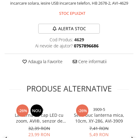
incarcare solara, iesire USB incarcare telefon, HB 2678-2, AVI-4629
Sonerii bicicleta
Manusi bucatarie
STOC EPUIZAT
Manusi unica folosinta
Spite si nipluri biciclete
Maturi, Mopuri si galeti
Suporturi accesorii biciclete
ALERTA STOC
Cutii postale
Tije si coliere sa
Decoratiuni casa & sarbatori
Cod Produs:
4629
Vulcanizare, petice si leviere
Ai nevoie de ajutor?
0757896686
Accesorii decorative
bicicleta
Mercerie
Adauga la Favorite
Cere informatii
Iluminat & Electrice
Benzi LED
Accesorii corpuri de iluminat
PRODUSE ALTERNATIVE
Accesorii prelungitoare
Accesorii prize si intrerupatoare
Aplice fatada
5425
3909-5
-26%
NOU
-26%
Aplice si plafoniere
Lanternă de cap LED cu
Set 5 buc lanterna mica,
L
zoom, AVI®, senzor de
10cm, XY-286, AVI-3909
Becuri
mișcare, acumulator
32,39 RON
7,41 RON
Cabluri electrice si conductori
reîncărcabil, USB-C,
23,99 RON
5,49 RON