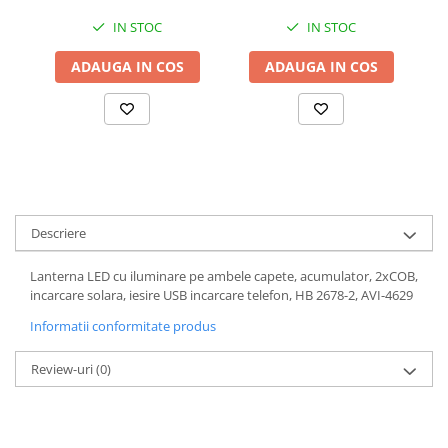
Accesorii chiuvete
IN STOC
IN STOC
Baterii sanitare cu incalzire instant
ADAUGA IN COS
ADAUGA IN COS
Fitinguri si accesorii
Robineti
Sisteme filtrare instalatii
Sonerii electrice
Termometre Meteo
Descriere
Lanterna LED cu iluminare pe ambele capete, acumulator, 2xCOB,
incarcare solara, iesire USB incarcare telefon, HB 2678-2, AVI-4629
Informatii conformitate produs
Review-uri
(0)