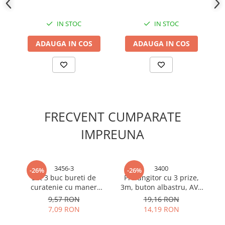
Cabluri si adaptoare
focalizare reglabilă, AVI-
5425
Intrerupatoare
IN STOC
IN STOC
Lampi si veioze
Lanterne
ADAUGA IN COS
ADAUGA IN COS
Lustre si pendule
Prelungitoare
Prize
Insecticide & capcane
Kit-uri Smart Home si senzori
FRECVENT CUMPARATE
Noptiere
IMPREUNA
Pet shop
Perii, trimere si clesti animale
Zgarzi, lese si hamuri
3456-3
3400
-26%
-26%
Set 3 buc bureti de
Prelungitor cu 3 prize,
L
Produse ingrijire incaltaminte si
curatenie cu maner
3m, buton albastru, AVI-
accesorii
rezervor detergent, AVI-
3400
9,57 RON
19,16 RON
Sanitare
3456
7,09 RON
14,19 RON
Accesorii baterii sanitare