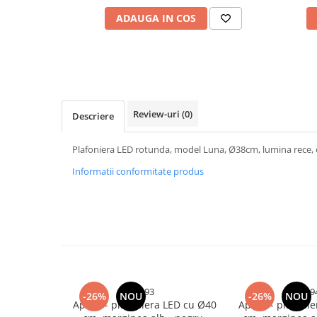
Cabluri electrice si conductori
ADAUGA IN COS
Cabluri si adaptoare
Intrerupatoare
Lampi si veioze
Lanterne
Lustre si pendule
Review-uri
(0)
Descriere
Prelungitoare
Prize
Plafoniera LED rotunda, model Luna, Ø38cm, lumina rece, c
Insecticide & capcane
Informatii conformitate produs
Kit-uri Smart Home si senzori
Noptiere
Pet shop
Perii, trimere si clesti animale
Zgarzi, lese si hamuri
Produse ingrijire incaltaminte si
4693
469
accesorii
-26%
NOU
-26%
NOU
Aplica - plafoniera LED cu Ø40
Aplica - plafoni
Sanitare