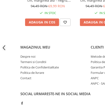
cm, marginea alb - negru,
cm, marginea al
lumina rece, calda si neutra,
lumina rece, cal
94,49 RON
69,99 RON
94,49 RON
6
Accesorii baterii sanitare
AVI-4693
AVI-4
Accesorii chiuvete
IN STOC
IN 
Baterii sanitare cu incalzire instant
ADAUGA IN COS
ADAUGA IN 
Fitinguri si accesorii
Robineti
Sisteme filtrare instalatii
Sonerii electrice
MAGAZINUL MEU
CLIENTI
Termometre Meteo
Despre noi
Metode de
Gradina - Gradinarit
Termeni si Conditii
Politica d
Accesorii fierastraie cu lant
Politica de Confidentialitate
Garantia 
Accesorii fierastraie electrice
Politica de livrare
Formular 
Contact
ANPC
Accesorii irigare
ANPC - SA
Accesorii pompe de apa
Accesorii unelte gradinarit
SOCIAL
URMARESTE-NE IN SOCIAL MEDIA
Articole antidaunatori gradina