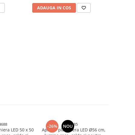
ADAUGA IN COS
ADAU
4688
4685
-26%
NOU
-26%
oniera LED 50 x 50
Aplica - plafoniera LED Ø56 cm,
Aplica - pl