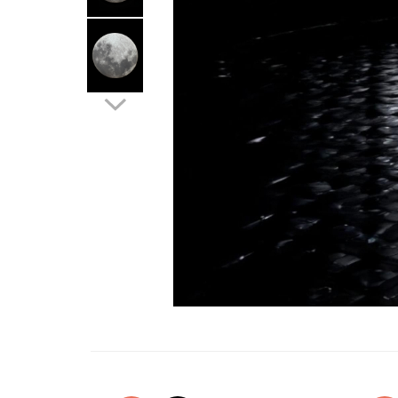
Oglinzi si mobilier baie
Bucatarie
Ascutitoare cutite
Baterii sanitare bucatarie
Cantare de bucatarie
Chiuvete bucatarie
Curatatoare legume si fructe
Cutite si seturi de cutite
Fierbatoare
Masini de tocat si macinat
Polonice, linguri si clesti de
bucatarie
Prese si storcatoare manuale
Tacamuri si seturi
Tirbusoane si dopuri
Cantare electronice comerciale
Curatenie generala