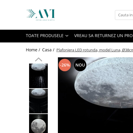
Toate Produsele
Casa
TOATE PRODUSELE
VREAU SA RETURNEZ UN PR
Accesorii uscatoare rufe
Aparate electrocasnice & accesorii
Home /
Casa /
Plafoniera LED rotunda, model Luna, Ø38cm,
Aparate si accesorii intretinere
personala
-26%
NOU
Accesorii pentru ochelari si lentile
de contact
Perii de par si piepteni
Unghiere si clesti manichiura &
pedichiura
Baie
Baterii sanitare baie
Coloane de dus si seturi de dus
Odorizant toaleta