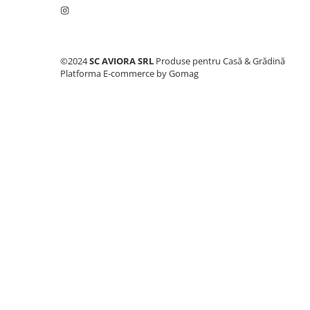
Consumabile masini gradinarit
Foarfeci gradinarit
Gratare gradina
©2024
SC AVIORA SRL
Produse pentru Casă & Grădină
Ustensile Gratar
Platforma E-commerce by Gomag
Produse vinificatie
Suflante si aspiratoare
Topoare
Bricolaj
Accesorii aparate de sudura
Accesorii compresoare
Accesorii generatoare electrice
Accesorii pistoale de lipit
Accesorii polizare si slefuire
Bomfaiere si fierastraie
Chei si truse chei