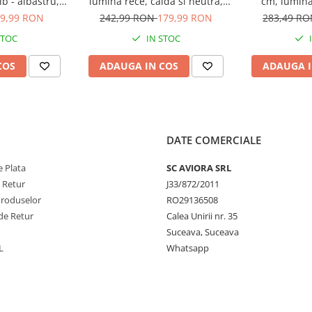
b - albastru,
lumina rece, calda si neutra,
cm, lumina 
da si neutra,
AVI-4686
neutra
9,99 RON
242,99 RON
179,99 RON
283,49 R
694
STOC
IN STOC
COS
ADAUGA IN COS
ADAUGA I
DATE COMERCIALE
 Plata
SC AVIORA SRL
e Retur
J33/872/2011
Produselor
RO29136508
de Retur
Calea Unirii nr. 35
Suceava, Suceava
L
Whatsapp