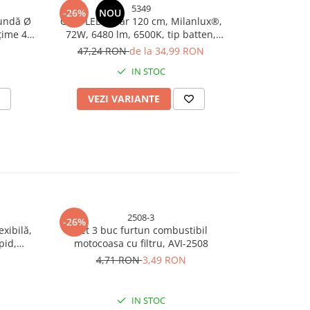
5349
-26%
NOU
-21%
N
tundă Ø
Corp LED liniar 120 cm, Milanlux®,
Aplica pl
țime 43
72W, 6480 lm, 6500K, tip batten,
rotunda 36W
tare
montaj aplicat, 25.000 ore, AVI-5349
medie 
47,24 RON
de la 34,99 RON
37,
IN STOC
VEZI VARIANTE
ADAU
2508-3
-26%
-14%
N
exibilă,
Set 3 buc furtun combustibil
Carburator
pid,
motocoasa cu filtru, AVI-2508
mare Ø 15 mm
I-5327
fără reg
4,71 RON
3,49 RON
24,
IN STOC