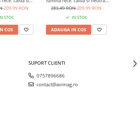
rece, calda si
lumina rece, calda si neutra,
rece, cald
, AVI-4688
AVI-4685
c
ON
209,99 RON
283,49 RON
209,99 RON
242,99
IN STOC
IN STOC
N COS
ADAUGA IN COS
ADAUG
SUPORT CLIENTI
0757896686
contact@avimag.ro