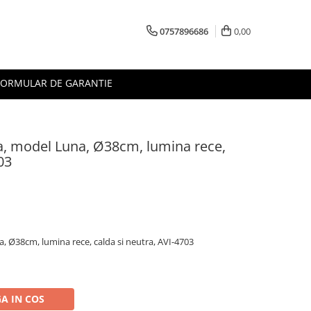
0757896686
0,00
FORMULAR DE GARANTIE
a, model Luna, Ø38cm, lumina rece,
03
, Ø38cm, lumina rece, calda si neutra, AVI-4703
A IN COS