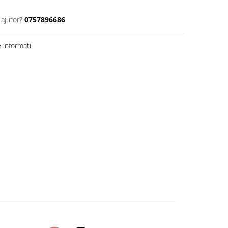
 ajutor?
0757896686
informatii