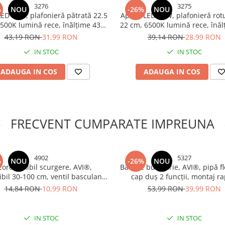
3276
3275
%
NOU
-26%
NOU
LED 36W, plafonieră pătrată 22.5
Aplică LED 36W, plafonieră ro
500K lumină rece, înălțime 43
22 cm, 6500K lumină rece, înăl
 clasa energetică F, montare
mm, clasa energetică F, mon
43,19 RON
31,99 RON
39,14 RON
28,99 RON
rapidă, AVI-3276
rapidă, AVI-3275
IN STOC
IN STOC
ADAUGA IN COS
ADAUGA IN COS
FRECVENT CUMPARATE IMPREUNA
4902
5327
%
NOU
-26%
NOU
ord flexibil scurgere, AVI®,
Baterie bucătărie, AVI®, pipă fl
ibil 30-100 cm, ventil basculant
cap duș 2 funcții, montaj ra
op, ieșire prea-plin, clapetă sens
racorduri incluse, cromată, AV
14,84 RON
10,99 RON
53,99 RON
39,99 RON
iros, demontabil, premium, AVI-
4902
IN STOC
IN STOC