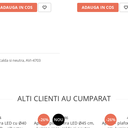
ADAUGA IN COS
ADAUGA IN COS
alda si neutra, AVI-4703
ALTI CLIENTI AU CUMPARAT
4
4686
-26%
NOU
-26%
era LED cu Ø40
Aplica - plafoniera LED Ø45 cm,
Aplica - plaf