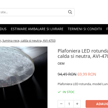
ODUS
ESTIMARE AMBALARE SI LIVRARE
TERMENI SI CONDITII
 lumina rece, calda si neutra, AVI-4703
Plafoniera LED rotund
calda si neutra, AVI-47
OEM
94,49 RON
69,99 RON
Plafoniera LED rotunda, model Luna
IN STOC
ADAUG