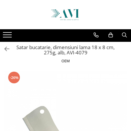
Toate Produsele
Casa
Accesorii uscatoare rufe
Satar bucatarie, dimensiuni lama 18 x 8 cm,
Aparate electrocasnice & accesorii
275g, alb, AVI-4079
Aparate si accesorii intretinere
OEM
personala
Accesorii pentru ochelari si lentile
-26%
de contact
Perii de par si piepteni
Unghiere si clesti manichiura &
pedichiura
Baie
Baterii sanitare baie
Coloane de dus si seturi de dus
Odorizant toaleta