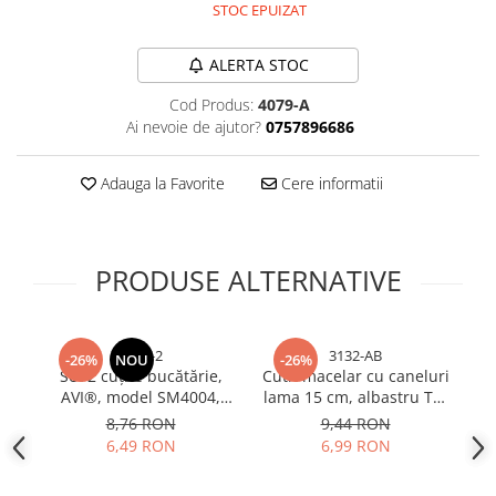
STOC EPUIZAT
Bureti si lavete
Manusi bucatarie
ALERTA STOC
Manusi unica folosinta
Cod Produs:
4079-A
Maturi, Mopuri si galeti
Ai nevoie de ajutor?
0757896686
Cutii postale
Decoratiuni casa & sarbatori
Adauga la Favorite
Cere informatii
Accesorii decorative
Mercerie
PRODUSE ALTERNATIVE
Iluminat & Electrice
Benzi LED
Accesorii corpuri de iluminat
3373-2
3132-AB
-26%
NOU
-26%
Accesorii prelungitoare
Set 2 cuțite bucătărie,
Cutit macelar cu caneluri
Accesorii prize si intrerupatoare
AVI®, model SM4004,
lama 15 cm, albastru TS-
lamă 11 cm curbată,
31321
c
Aplice fatada
8,76 RON
9,44 RON
lungime totală 22 cm,
6,49 RON
6,99 RON
Aplice si plafoniere
mâner lemn, 60 g, AVI-
Becuri
3373