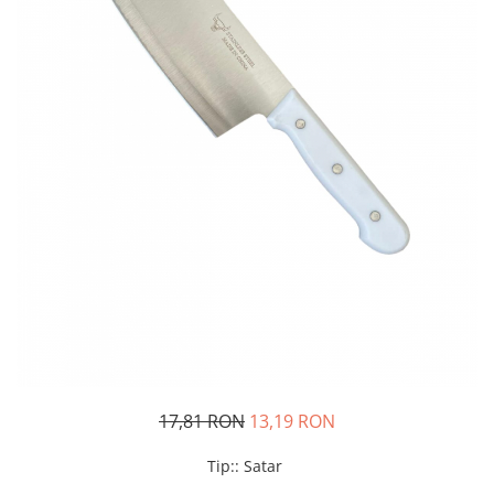
Oglinzi si mobilier baie
Bucatarie
Ascutitoare cutite
Baterii sanitare bucatarie
Cantare de bucatarie
Chiuvete bucatarie
Curatatoare legume si fructe
Cutite si seturi de cutite
Fierbatoare
Masini de tocat si macinat
Polonice, linguri si clesti de
bucatarie
Prese si storcatoare manuale
Tacamuri si seturi
17,81 RON
13,19 RON
Tirbusoane si dopuri
Cantare electronice comerciale
Tip:
:
Satar
Curatenie generala