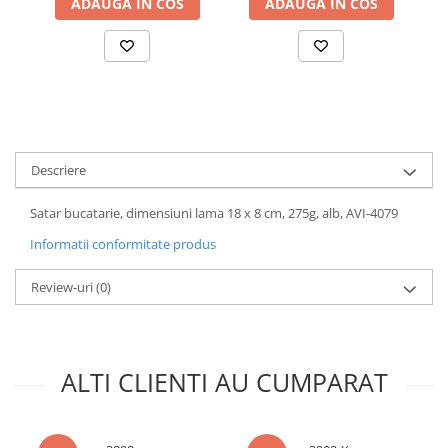
ADAUGA IN COS
ADAUGA IN COS
Accesorii baterii sanitare
Accesorii chiuvete
Baterii sanitare cu incalzire instant
Fitinguri si accesorii
Robineti
Sisteme filtrare instalatii
Descriere
Sonerii electrice
Satar bucatarie, dimensiuni lama 18 x 8 cm, 275g, alb, AVI-4079
Termometre Meteo
Informatii conformitate produs
Gradina - Gradinarit
Accesorii fierastraie cu lant
Review-uri
(0)
Accesorii fierastraie electrice
Accesorii irigare
Accesorii pompe de apa
ALTI CLIENTI AU CUMPARAT
Accesorii unelte gradinarit
Articole antidaunatori gradina