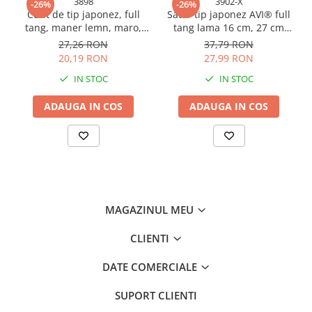
3898
3902-X
-26%
-26%
Consumabile masini gradinarit
Cutit de tip japonez, full
Satar tip japonez AVI® full
tang, maner lemn, maro,
tang lama 16 cm, 27 cm
Foarfeci gradinarit
lama 14.5 cm, total 27 cm,
total, grosime 3 mm, 310 g,
27,26 RON
37,79 RON
Gratare gradina
AVI-3898
cu teaca piele, AVI-3902-B
20,19 RON
27,99 RON
Ustensile Gratar
IN STOC
IN STOC
Produse vinificatie
ADAUGA IN COS
ADAUGA IN COS
Suflante si aspiratoare
Topoare
Bricolaj
Accesorii aparate de sudura
Accesorii compresoare
MAGAZINUL MEU
Accesorii generatoare electrice
CLIENTI
Accesorii pistoale de lipit
Accesorii polizare si slefuire
DATE COMERCIALE
Bomfaiere si fierastraie
SUPORT CLIENTI
Chei si truse chei