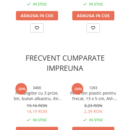
Cabluri si adaptoare
IN STOC
IN STOC
Intrerupatoare
Lampi si veioze
ADAUGA IN COS
ADAUGA IN COS
Lanterne
Lustre si pendule
Prelungitoare
Prize
Insecticide & capcane
FRECVENT CUMPARATE
Kit-uri Smart Home si senzori
IMPREUNA
Noptiere
Pet shop
3400
1263
-26%
-26%
Perii, trimere si clesti animale
Prelungitor cu 3 prize,
Perie din plastic pentru
Br
Zgarzi, lese si hamuri
3m, buton albastru, AVI-
frecat, 13 x 5 cm, AVI-
3400
1263
Produse ingrijire incaltaminte si
19,16 RON
3,23 RON
accesorii
14,19 RON
2,39 RON
Sanitare
IN STOC
IN STOC
Accesorii baterii sanitare