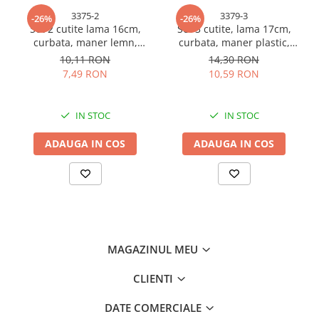
3375-2
3379-3
-26%
-26%
Set 2 cutite lama 16cm,
Set 3 cutite, lama 17cm,
curbata, maner lemn,
curbata, maner plastic,
SM6004, AVI-3375
SJ6704, AVI-3379
10,11 RON
14,30 RON
7,49 RON
10,59 RON
IN STOC
IN STOC
ADAUGA IN COS
ADAUGA IN COS
MAGAZINUL MEU
CLIENTI
DATE COMERCIALE