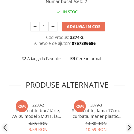
Numar bucati/set:
:
2
Sonerii bicicleta
Manusi bucatarie
IN STOC
Manusi unica folosinta
Spite si nipluri biciclete
Maturi, Mopuri si galeti
Suporturi accesorii biciclete
ADAUGA IN COS
Cutii postale
Tije si coliere sa
Cod Produs:
3374-2
Decoratiuni casa & sarbatori
Vulcanizare, petice si leviere
Ai nevoie de ajutor?
0757896686
Accesorii decorative
bicicleta
Mercerie
Adauga la Favorite
Cere informatii
Iluminat & Electrice
Benzi LED
Accesorii corpuri de iluminat
PRODUSE ALTERNATIVE
Accesorii prelungitoare
Accesorii prize si intrerupatoare
Aplice fatada
2280-2
3379-3
-26%
-26%
Set 2 cuțite bucătărie,
Set 3 cutite, lama 17cm,
S
Aplice si plafoniere
AVI®, model SM011, lamă
curbata, maner plastic,
Becuri
11 cm, lungime totală
SJ6704, AVI-3379
4,85 RON
14,30 RON
Cabluri electrice si conductori
21.5 cm, mâner lemn, 25
3,59 RON
10,59 RON
g, AVI-2280
m