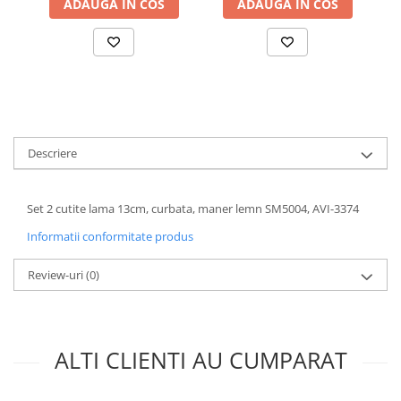
ADAUGA IN COS
ADAUGA IN COS
Accesorii chiuvete
Baterii sanitare cu incalzire instant
Fitinguri si accesorii
Robineti
Sisteme filtrare instalatii
Sonerii electrice
Descriere
Termometre Meteo
Set 2 cutite lama 13cm, curbata, maner lemn SM5004, AVI-3374
Informatii conformitate produs
Review-uri
(0)
ALTI CLIENTI AU CUMPARAT