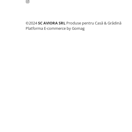
Consumabile masini gradinarit
Foarfeci gradinarit
Gratare gradina
©2024
SC AVIORA SRL
Produse pentru Casă & Grădină
Platforma E-commerce by Gomag
Ustensile Gratar
Produse vinificatie
Suflante si aspiratoare
Topoare
Bricolaj
Accesorii aparate de sudura
Accesorii compresoare
Accesorii generatoare electrice
Accesorii pistoale de lipit
Accesorii polizare si slefuire
Bomfaiere si fierastraie
Chei si truse chei