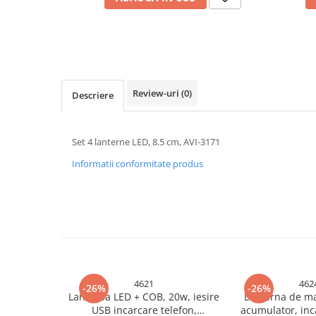
Cabluri electrice si conductori
Cabluri si adaptoare
Intrerupatoare
Lampi si veioze
Lanterne
Review-uri
(0)
Descriere
Lustre si pendule
Prelungitoare
Prize
Set 4 lanterne LED, 8.5 cm, AVI-3171
Insecticide & capcane
Informatii conformitate produs
Kit-uri Smart Home si senzori
Noptiere
Pet shop
Perii, trimere si clesti animale
Zgarzi, lese si hamuri
Produse ingrijire incaltaminte si
4621
462
-26%
-26%
accesorii
Lanterna LED + COB, 20w, iesire
Lanterna de m
USB incarcare telefon,
acumulator, inc
Sanitare