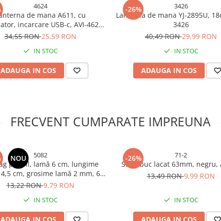
4624
3426
%
-26%
anterna de mana A611, cu
Lanterna de mana YJ-2895U, 18
tor, incarcare USB-c, AVI-4624,
3426
AVI-4624
34,55 RON
25,59 RON
40,49 RON
29,99 RON
IN STOC
IN STOC
ADAUGA IN COS
ADAUGA IN COS
FRECVENT CUMPARATE IMPREUNA
5082
71-2
%
NOU
-26%
ag pliabil, lamă 6 cm, lungime
Set 2 buc lacat 63mm, negru, 
 14,5 cm, grosime lamă 2 mm, 60
13,49 RON
9,99 RON
g, AVI-5082
13,22 RON
9,79 RON
IN STOC
IN STOC
ADAUGA IN COS
ADAUGA IN COS