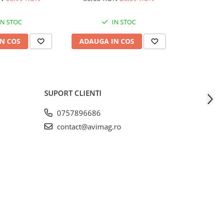
functie i
29,55
USB 17x
IN STOC
IN STOC
N COS
ADAUGA IN COS
ADAUG
SUPORT CLIENTI
0757896686
contact@avimag.ro