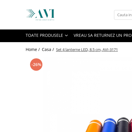
Toate Produsele
Casa
TOATE PRODUSELE
VREAU SA RETURNEZ UN PR
Accesorii uscatoare rufe
Aparate electrocasnice & accesorii
Home /
Casa /
Set 4 lanterne LED, 8.5 cm, AVI-3171
Aparate si accesorii intretinere
personala
-26%
Accesorii pentru ochelari si lentile
de contact
Perii de par si piepteni
Unghiere si clesti manichiura &
pedichiura
Baie
Baterii sanitare baie
Coloane de dus si seturi de dus
Odorizant toaleta