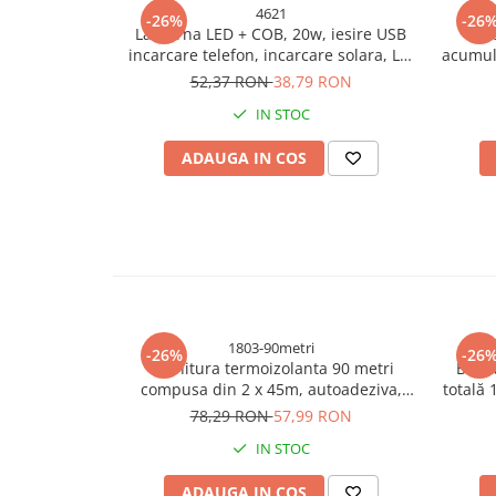
4621
-26%
-26
Bureti si lavete
Lanterna LED + COB, 20w, iesire USB
L
incarcare telefon, incarcare solara, LY-
acumula
Manusi bucatarie
2701T, AVI-4621
52,37 RON
38,79 RON
Manusi unica folosinta
IN STOC
Maturi, Mopuri si galeti
Cutii postale
ADAUGA IN COS
Decoratiuni casa & sarbatori
Accesorii decorative
Mercerie
Iluminat & Electrice
Benzi LED
Accesorii corpuri de iluminat
1803-90metri
-26%
-26
Accesorii prelungitoare
Garnitura termoizolanta 90 metri
Brice
compusa din 2 x 45m, autoadeziva,
totală
Accesorii prize si intrerupatoare
profil D, pentru usi, ferestre din spuma
78,29 RON
57,99 RON
Aplice fatada
EPDM, maro, AVI-1803
IN STOC
Aplice si plafoniere
Becuri
ADAUGA IN COS