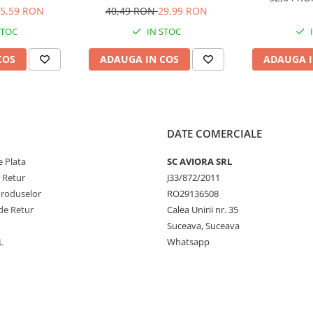
AVI-4624
5,59 RON
40,49 RON
29,99 RON
STOC
IN STOC
COS
ADAUGA IN COS
ADAUGA I
DATE COMERCIALE
 Plata
SC AVIORA SRL
e Retur
J33/872/2011
Produselor
RO29136508
de Retur
Calea Unirii nr. 35
Suceava, Suceava
L
Whatsapp