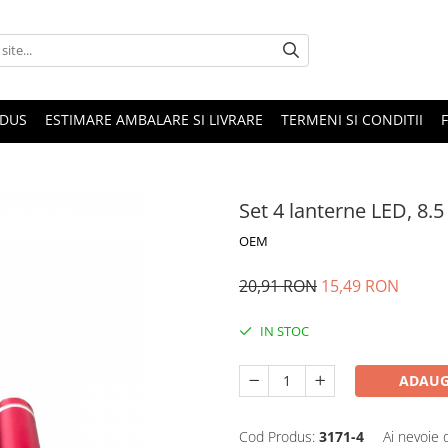
ODUS
ESTIMARE AMBALARE SI LIVRARE
TERMENI SI CONDITII
Set 4 lanterne LED, 8.
OEM
20,91 RON
15,49 RON
IN STOC
ADAUG
Cod Produs:
3171-4
Ai nevoie 