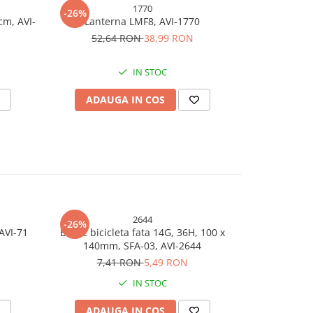
1770
-26%
-26%
cm, AVI-
Lanterna LMF8, AVI-1770
Lante
52,64 RON
38,99 RON
35,
IN STOC
ADAUGA IN COS
ADAU
2644
-26%
-26%
AVI-71
Butuc bicicleta fata 14G, 36H, 100 x
Demaror pe
140mm, SFA-03, AVI-2644
7,41 RON
5,49 RON
25,
IN STOC
ADAUGA IN COS
ADAU