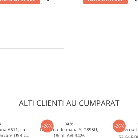
ALTI CLIENTI AU CUMPARAT
4
3426
-26%
-26%
ana A611, cu
Lanterna de mana YJ-2895U,
Lanterna L
arcare USB-c,
18cm, AVI-3426
52,64 R