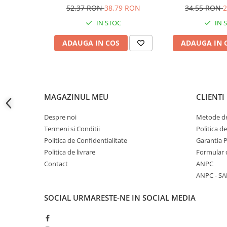
incarcare solara, LY-2701T, AVI-
AVI-4624, 
52,37 RON
38,79 RON
34,55 RON
2
Accesorii baterii sanitare
4621
IN STOC
IN 
Accesorii chiuvete
Baterii sanitare cu incalzire instant
ADAUGA IN COS
ADAUGA IN 
Fitinguri si accesorii
Robineti
Sisteme filtrare instalatii
Sonerii electrice
MAGAZINUL MEU
CLIENTI
Termometre Meteo
Despre noi
Metode de
Gradina - Gradinarit
Termeni si Conditii
Politica d
Accesorii fierastraie cu lant
Politica de Confidentialitate
Garantia 
Politica de livrare
Formular 
Accesorii fierastraie electrice
Contact
ANPC
Accesorii irigare
ANPC - SA
Accesorii pompe de apa
SOCIAL
URMARESTE-NE IN SOCIAL MEDIA
Accesorii unelte gradinarit
Articole antidaunatori gradina