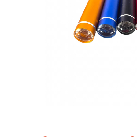
Oglinzi si mobilier baie
Bucatarie
Ascutitoare cutite
Baterii sanitare bucatarie
Cantare de bucatarie
Chiuvete bucatarie
Curatatoare legume si fructe
Cutite si seturi de cutite
Fierbatoare
Masini de tocat si macinat
Polonice, linguri si clesti de
bucatarie
Prese si storcatoare manuale
Tacamuri si seturi
Tirbusoane si dopuri
Cantare electronice comerciale
Curatenie generala