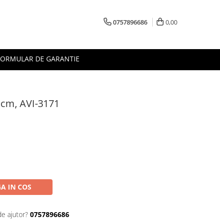
0757896686
0,00
FORMULAR DE GARANTIE
5 cm, AVI-3171
A IN COS
de ajutor?
0757896686