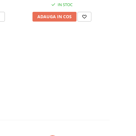
IN STOC
ADAUGA IN COS
ADAU