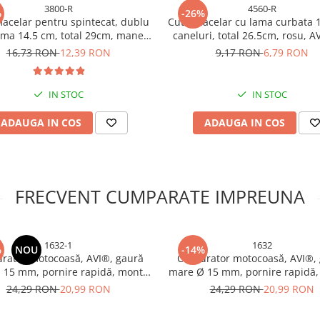
3800-R
4560-R
%
-26%
macelar pentru spintecat, dublu
Cutit macelar cu lama curbata
lama 14.5 cm, total 29cm, maner
caneluri, total 26.5cm, rosu, A
ergonomic rosu, AVI-3800
16,73 RON
12,39 RON
9,17 RON
6,79 RON
IN STOC
IN STOC
ADAUGA IN COS
ADAUGA IN COS
FRECVENT CUMPARATE IMPREUNA
1632-1
1632
%
NOU
-14%
rator motocoasă, AVI®, gaură
Carburator motocoasă, AVI®,
 15 mm, pornire rapidă, montaj
mare Ø 15 mm, pornire rapidă,
ră reglaje majore, AVI-1632
fără reglaje majore, AVI-1
24,29 RON
20,99 RON
24,29 RON
20,99 RON