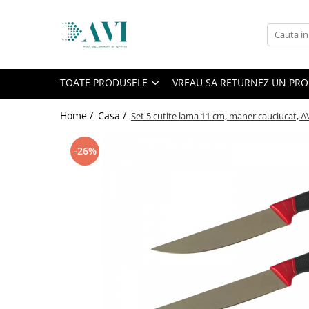
Toate Produsele
Casa
TOATE PRODUSELE
VREAU SA RETURNEZ UN PR
Accesorii uscatoare rufe
Aparate electrocasnice & accesorii
Home /
Casa /
Set 5 cutite lama 11 cm, maner cauciucat, A
Aparate si accesorii intretinere
personala
-26%
Accesorii pentru ochelari si lentile
de contact
Perii de par si piepteni
Unghiere si clesti manichiura &
pedichiura
Baie
Baterii sanitare baie
Coloane de dus si seturi de dus
Odorizant toaleta