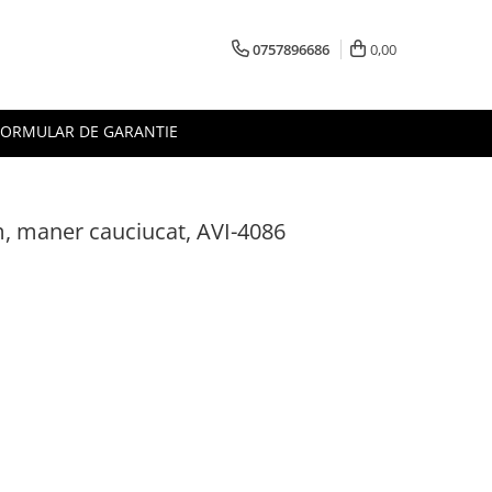
0757896686
0,00
FORMULAR DE GARANTIE
m, maner cauciucat, AVI-4086