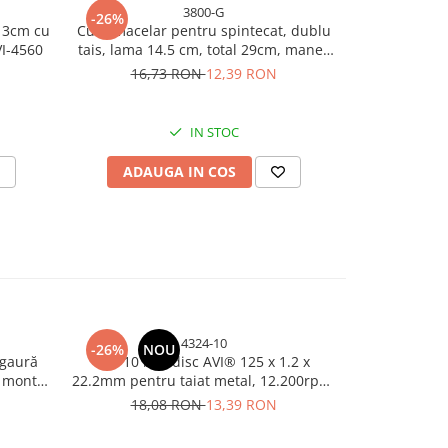
3800-G
-26%
-26%
 13cm cu
Cutit macelar pentru spintecat, dublu
Cutit macela
VI-4560
tais, lama 14.5 cm, total 29cm, maner
caneluri, to
ergonomic galben, AVI-3800
16,73 RON
12,39 RON
9,
IN STOC
ADAUGA IN COS
ADAU
4324-10
-26%
NOU
-26%
 gaură
Set 10 buc disc AVI® 125 x 1.2 x
Disc drept 
 montaj
22.2mm pentru taiat metal, 12.200rpm,
632
pentru polizor unghiular, AVI-4324
18,08 RON
13,39 RON
8,