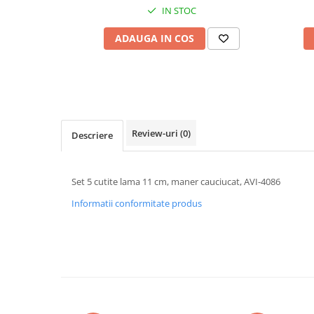
Cabluri electrice si conductori
IN STOC
Cabluri si adaptoare
ADAUGA IN COS
Intrerupatoare
Lampi si veioze
Lanterne
Lustre si pendule
Prelungitoare
Review-uri
(0)
Prize
Descriere
Insecticide & capcane
Kit-uri Smart Home si senzori
Set 5 cutite lama 11 cm, maner cauciucat, AVI-4086
Noptiere
Informatii conformitate produs
Pet shop
Perii, trimere si clesti animale
Zgarzi, lese si hamuri
Produse ingrijire incaltaminte si
accesorii
Sanitare