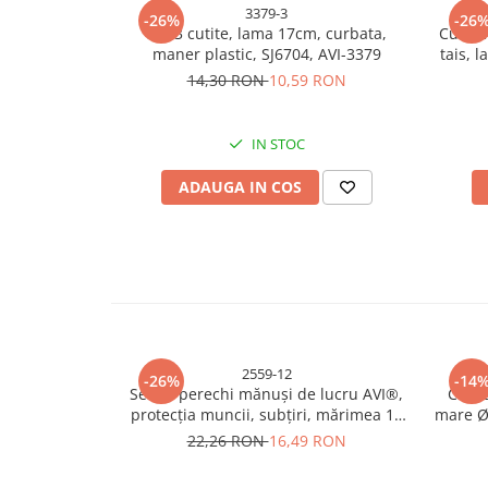
3379-3
-26%
-26
Bureti si lavete
Set 3 cutite, lama 17cm, curbata,
Cutit 
maner plastic, SJ6704, AVI-3379
tais, 
Manusi bucatarie
14,30 RON
10,59 RON
Manusi unica folosinta
Maturi, Mopuri si galeti
Cutii postale
IN STOC
Decoratiuni casa & sarbatori
ADAUGA IN COS
Accesorii decorative
Mercerie
Iluminat & Electrice
Benzi LED
Accesorii corpuri de iluminat
Accesorii prelungitoare
2559-12
-26%
-14
Accesorii prize si intrerupatoare
Set 12 perechi mănuși de lucru AVI®,
Carbu
protecția muncii, subțiri, mărimea 10
mare Ø
Aplice fatada
(L), negru-verde, AVI-2559
fă
22,26 RON
16,49 RON
Aplice si plafoniere
Becuri