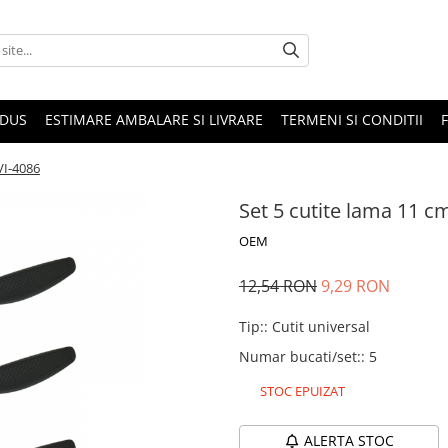
ODUS
ESTIMARE AMBALARE SI LIVRARE
TERMENI SI CONDITII
VI-4086
Set 5 cutite lama 11 c
OEM
12,54 RON
9,29 RON
Tip:
:
Cutit universal
Numar bucati/set:
:
5
STOC EPUIZAT
ALERTA STOC