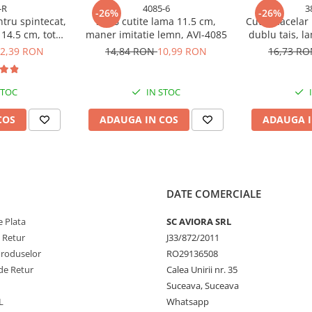
-R
4085-6
3
-26%
-26%
ntru spintecat,
Set 6 cutite lama 11.5 cm,
Cutit macelar 
14.5 cm, total
maner imitatie lemn, AVI-4085
dublu tais, l
gonomic rosu,
29cm, man
2,39 RON
14,84 RON
10,99 RON
16,73 R
800
galben
STOC
IN STOC
COS
ADAUGA IN COS
ADAUGA I
DATE COMERCIALE
 Plata
SC AVIORA SRL
e Retur
J33/872/2011
Produselor
RO29136508
de Retur
Calea Unirii nr. 35
Suceava, Suceava
L
Whatsapp