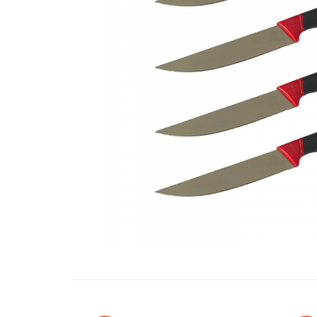
Oglinzi si mobilier baie
Bucatarie
Ascutitoare cutite
Baterii sanitare bucatarie
Cantare de bucatarie
Chiuvete bucatarie
Curatatoare legume si fructe
Cutite si seturi de cutite
Fierbatoare
Masini de tocat si macinat
Polonice, linguri si clesti de
bucatarie
Prese si storcatoare manuale
Tacamuri si seturi
Tirbusoane si dopuri
Cantare electronice comerciale
Curatenie generala