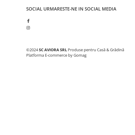
Consumabile masini gradinarit
SOCIAL
URMARESTE-NE IN SOCIAL MEDIA
Foarfeci gradinarit
Gratare gradina
Ustensile Gratar
Produse vinificatie
Suflante si aspiratoare
©2024
SC AVIORA SRL
Produse pentru Casă & Grădină
Platforma E-commerce by Gomag
Topoare
Bricolaj
Accesorii aparate de sudura
Accesorii compresoare
Accesorii generatoare electrice
Accesorii pistoale de lipit
Accesorii polizare si slefuire
Bomfaiere si fierastraie
Chei si truse chei