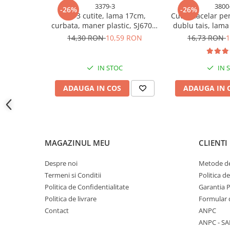
3379-3
3800
-26%
-26%
Accesorii baterii sanitare
Set 3 cutite, lama 17cm,
Cutit macelar pe
curbata, maner plastic, SJ6704,
dublu tais, lama 
Accesorii chiuvete
AVI-3379
29cm, maner er
14,30 RON
10,59 RON
16,73 RON
1
Baterii sanitare cu incalzire instant
AVI-3
Fitinguri si accesorii
IN STOC
IN 
Robineti
Sisteme filtrare instalatii
ADAUGA IN COS
ADAUGA IN 
Sonerii electrice
Termometre Meteo
Gradina - Gradinarit
Accesorii fierastraie cu lant
MAGAZINUL MEU
CLIENTI
Accesorii fierastraie electrice
Despre noi
Metode de
Accesorii irigare
Termeni si Conditii
Politica d
Politica de Confidentialitate
Garantia 
Accesorii pompe de apa
Politica de livrare
Formular 
Accesorii unelte gradinarit
Contact
ANPC
Articole antidaunatori gradina
ANPC - SA