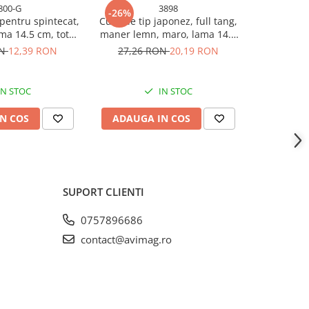
800-G
3898
-26%
-26%
pentru spintecat,
Cutit de tip japonez, full tang,
Satar tip j
ama 14.5 cm, total
maner lemn, maro, lama 14.5
lama 16
er ergonomic
cm, total 27 cm, AVI-3898
grosime 3 
ON
12,39 RON
27,26 RON
20,19 RON
37,79
, AVI-3800
pie
IN STOC
IN STOC
N COS
ADAUGA IN COS
ADAUG
SUPORT CLIENTI
0757896686
contact@avimag.ro