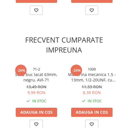
Cabluri electrice si conductori
Cabluri si adaptoare
Intrerupatoare
Lampi si veioze
Lanterne
FRECVENT CUMPARATE
Lustre si pendule
IMPREUNA
Prelungitoare
Prize
Insecticide & capcane
71-2
1009
-26%
-26%
Kit-uri Smart Home si senzori
Set 2 buc lacat 63mm,
Mandrina mecanica 1.5 -
Se
negru, AVI-71
13mm, 1/2-20UNF, cu
ca
Noptiere
cheie, pentru bormasina
c
13,49 RON
11,33 RON
Pet shop
AVI-1009
9,99 RON
8,39 RON
Perii, trimere si clesti animale
IN STOC
IN STOC
Zgarzi, lese si hamuri
ADAUGA IN COS
ADAUGA IN COS
Produse ingrijire incaltaminte si
accesorii
Sanitare