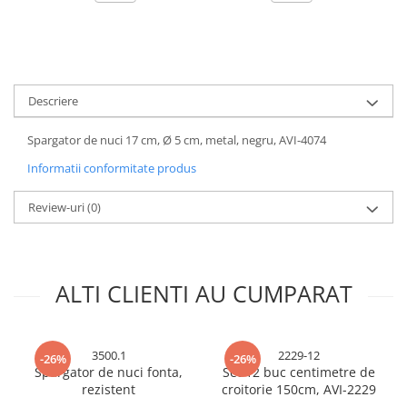
Accesorii baterii sanitare
Accesorii chiuvete
Baterii sanitare cu incalzire instant
Fitinguri si accesorii
Descriere
Robineti
Spargator de nuci 17 cm, Ø 5 cm, metal, negru, AVI-4074
Sisteme filtrare instalatii
Sonerii electrice
Informatii conformitate produs
Termometre Meteo
Review-uri
(0)
Gradina - Gradinarit
Accesorii fierastraie cu lant
Accesorii fierastraie electrice
ALTI CLIENTI AU CUMPARAT
Accesorii irigare
Accesorii pompe de apa
3500.1
2229-12
-26%
-26%
Accesorii unelte gradinarit
Spargator de nuci fonta,
Set 12 buc centimetre de
Articole antidaunatori gradina
rezistent
croitorie 150cm, AVI-2229