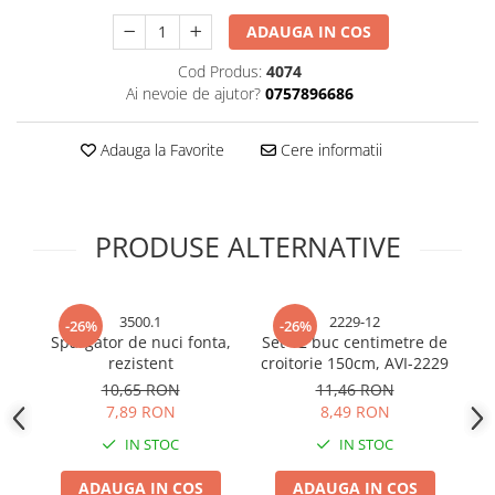
Bureti si lavete
ADAUGA IN COS
Manusi bucatarie
Cod Produs:
4074
Manusi unica folosinta
Ai nevoie de ajutor?
0757896686
Maturi, Mopuri si galeti
Cutii postale
Adauga la Favorite
Cere informatii
Decoratiuni casa & sarbatori
Accesorii decorative
PRODUSE ALTERNATIVE
Mercerie
Iluminat & Electrice
Benzi LED
3500.1
2229-12
-26%
-26%
Accesorii corpuri de iluminat
Spargator de nuci fonta,
Set 12 buc centimetre de
rezistent
croitorie 150cm, AVI-2229
a
Accesorii prelungitoare
10,65 RON
11,46 RON
Accesorii prize si intrerupatoare
7,89 RON
8,49 RON
Aplice fatada
IN STOC
IN STOC
Aplice si plafoniere
Becuri
ADAUGA IN COS
ADAUGA IN COS