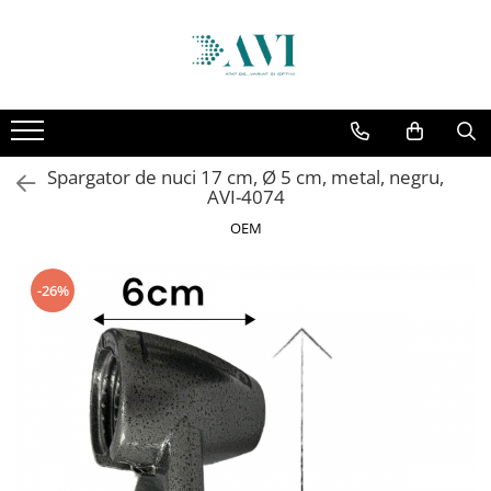
Toate Produsele
Casa
Accesorii uscatoare rufe
Spargator de nuci 17 cm, Ø 5 cm, metal, negru,
Aparate electrocasnice & accesorii
AVI-4074
Aparate si accesorii intretinere
OEM
personala
Accesorii pentru ochelari si lentile
-26%
de contact
Perii de par si piepteni
Unghiere si clesti manichiura &
pedichiura
Baie
Baterii sanitare baie
Coloane de dus si seturi de dus
Odorizant toaleta