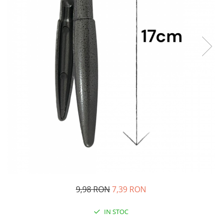
Oglinzi si mobilier baie
Bucatarie
Ascutitoare cutite
Baterii sanitare bucatarie
Cantare de bucatarie
Chiuvete bucatarie
Curatatoare legume si fructe
Cutite si seturi de cutite
Fierbatoare
Masini de tocat si macinat
Polonice, linguri si clesti de
bucatarie
Prese si storcatoare manuale
Tacamuri si seturi
9,98 RON
7,39 RON
Tirbusoane si dopuri
Cantare electronice comerciale
IN STOC
Curatenie generala