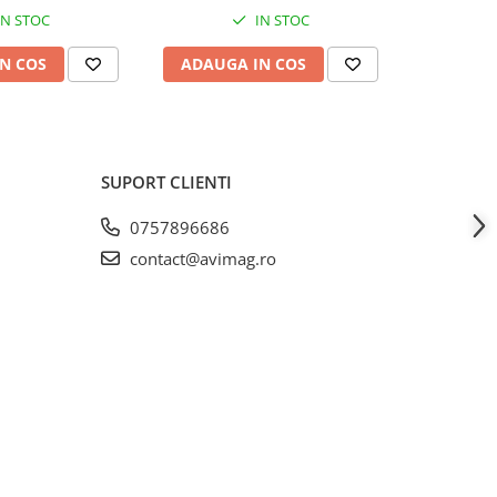
I-2558
albastr
IN STOC
IN STOC
N COS
ADAUGA IN COS
ADAUG
SUPORT CLIENTI
0757896686
contact@avimag.ro