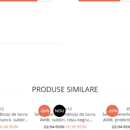
PRODUSE SIMILARE
12
1269-12
2
-26%
NOU
-26%
ănuși de lucru
Set 12 perechi mănuși de lucru
Set 12 perech
uncii, subțiri,
AVI®, subțiri, roșu-negru,
AVI®, protecți
 negru-verde,
mărimea 10 (L), AVI-1269
mărimea 10 (L)
6,49 RON
22,94 RON
16,99 RON
22,94 R