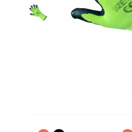
Oglinzi si mobilier baie
Bucatarie
Ascutitoare cutite
Baterii sanitare bucatarie
Cantare de bucatarie
Chiuvete bucatarie
Curatatoare legume si fructe
Cutite si seturi de cutite
Fierbatoare
Masini de tocat si macinat
Polonice, linguri si clesti de
bucatarie
Prese si storcatoare manuale
Tacamuri si seturi
Tirbusoane si dopuri
Cantare electronice comerciale
Curatenie generala