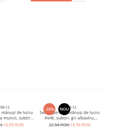
558-12
1270-12
-26%
NOU
-26%
i mănuși de lucru
Set 12 perechi mănuși de lucru
Set 12 pere
a muncii, subțiri,
AVI®, subțiri, gri-albastru,
AVI®, prot
, albastru-negru,
mărimea 10 (L), AVI-1270
latex, r
ON
16,99 RON
22,94 RON
16,99 RON
47,24