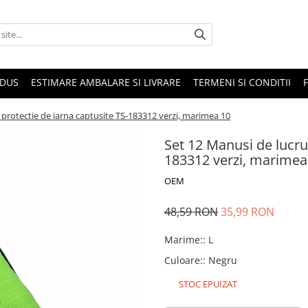
ODUS
ESTIMARE AMBALARE SI LIVRARE
TERMENI SI CONDITII
 protectie de iarna captusite TS-183312 verzi, marimea 10
Set 12 Manusi de lucru,
183312 verzi, marimea
OEM
48,59 RON
35,99 RON
Marime:
:
L
Culoare:
:
Negru
STOC EPUIZAT