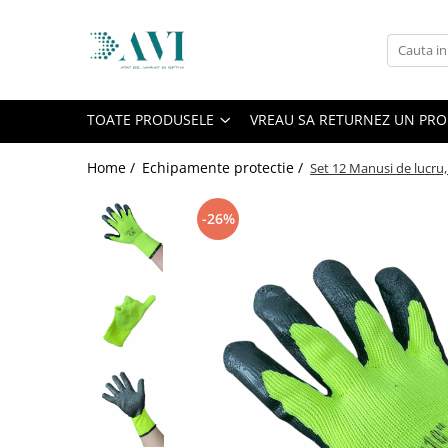
Toate Produsele
Casa
TOATE PRODUSELE
VREAU SA RETURNEZ UN PR
Accesorii uscatoare rufe
Aparate electrocasnice & accesorii
Home /
Echipamente protectie /
Set 12 Manusi de lucru,
Aparate si accesorii intretinere
personala
-26%
Accesorii pentru ochelari si lentile
de contact
Perii de par si piepteni
Unghiere si clesti manichiura &
pedichiura
Baie
Baterii sanitare baie
Coloane de dus si seturi de dus
Odorizant toaleta