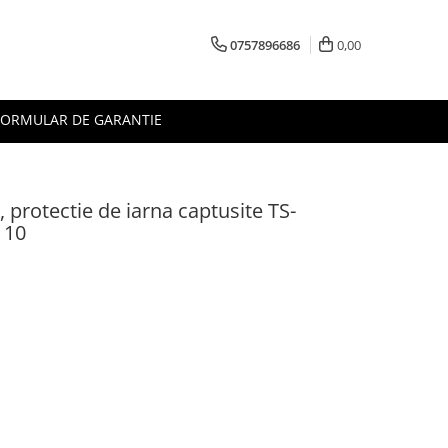
0757896686
0,00
FORMULAR DE GARANTIE
 protectie de iarna captusite TS-
 10