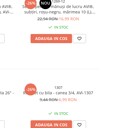
1269-12
-26%
NOU
-26%
N
u AVI®,
Set 12 perechi mănuși de lucru AVI®,
Set 12 perec
, AVI-
subțiri, roșu-negru, mărimea 10 (L),
subțiri, gri
AVI-1269
22,94 RON
16,99 RON
22,
IN STOC
ADAUGA IN COS
ADAU
1307
-26%
-26%
ta 26" -
Robinet cu bila - canea 3/4, AVI-1307
Set 3 buc la
9,44 RON
6,99 RON
10,
IN STOC
ADAUGA IN COS
ADAU