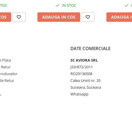
559
AV
STOC
IN STOC
COS
ADAUGA IN COS
ADAUGA I
DATE COMERCIALE
 Plata
SC AVIORA SRL
e Retur
J33/872/2011
Produselor
RO29136508
de Retur
Calea Unirii nr. 35
Suceava, Suceava
L
Whatsapp