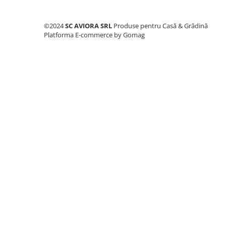
Consumabile masini gradinarit
Foarfeci gradinarit
©2024
SC AVIORA SRL
Produse pentru Casă & Grădină
Platforma E-commerce by Gomag
Gratare gradina
Ustensile Gratar
Produse vinificatie
Suflante si aspiratoare
Topoare
Bricolaj
Accesorii aparate de sudura
Accesorii compresoare
Accesorii generatoare electrice
Accesorii pistoale de lipit
Accesorii polizare si slefuire
Bomfaiere si fierastraie
Chei si truse chei