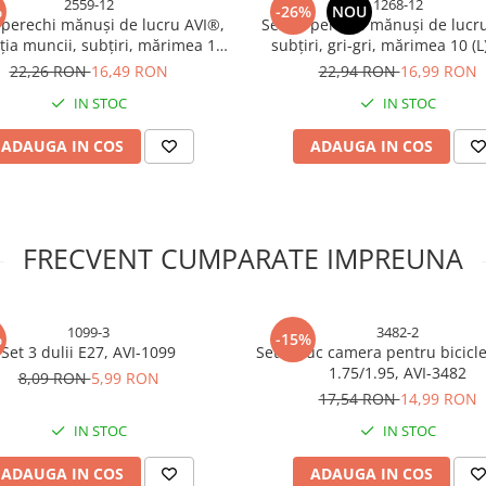
2559-12
1268-12
%
-26%
NOU
 perechi mănuși de lucru AVI®,
Set 12 perechi mănuși de lucr
ția muncii, subțiri, mărimea 10
subțiri, gri-gri, mărimea 10 (L)
(L), negru-verde, AVI-2559
1268
22,26 RON
16,49 RON
22,94 RON
16,99 RON
IN STOC
IN STOC
ADAUGA IN COS
ADAUGA IN COS
FRECVENT CUMPARATE IMPREUNA
1099-3
3482-2
%
-15%
Set 3 dulii E27, AVI-1099
Set 2 buc camera pentru bicicle
1.75/1.95, AVI-3482
8,09 RON
5,99 RON
17,54 RON
14,99 RON
IN STOC
IN STOC
ADAUGA IN COS
ADAUGA IN COS