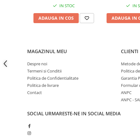
portocaliu, AVI-2560
AVI-2
IN STOC
IN 
Accesorii baterii sanitare
Accesorii chiuvete
ADAUGA IN COS
ADAUGA IN 
Baterii sanitare cu incalzire instant
Fitinguri si accesorii
Robineti
Sisteme filtrare instalatii
MAGAZINUL MEU
CLIENTI
Sonerii electrice
Despre noi
Metode de
Termometre Meteo
Termeni si Conditii
Politica d
Gradina - Gradinarit
Politica de Confidentialitate
Garantia 
Politica de livrare
Formular 
Accesorii fierastraie cu lant
Contact
ANPC
Accesorii fierastraie electrice
ANPC - SA
Accesorii irigare
SOCIAL
URMARESTE-NE IN SOCIAL MEDIA
Accesorii pompe de apa
Accesorii unelte gradinarit
Articole antidaunatori gradina