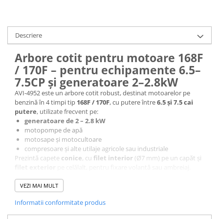
Accesorii chiuvete
Baterii sanitare cu incalzire instant
Fitinguri si accesorii
Descriere
Robineti
Arbore cotit pentru motoare 168F
Sisteme filtrare instalatii
/ 170F – pentru echipamente 6.5–
Sonerii electrice
7.5CP și generatoare 2–2.8kW
Termometre Meteo
AVI-4952 este un arbore cotit robust, destinat motoarelor pe
benzină în 4 timpi tip
168F / 170F
, cu putere între
6.5 și 7.5 cai
putere
, utilizate frecvent pe:
generatoare de 2 – 2.8 kW
motopompe de apă
motosape și motocultoare
compresoare și alte utilaje agricole sau industriale
Prezintă capete
conice
, cu
filet interior
(Ø7 mm) pe un capăt și
filet exterior
pe celălalt, pentru fixare volantă sau ambreiaj.
VEZI MAI MULT
Caracteristici principale
Informatii conformitate produs
Cod produs: AVI-4952
Tip piesă: arbore cotit