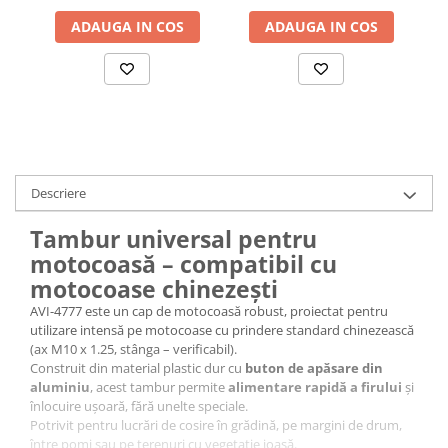
Accesorii chiuvete
ADAUGA IN COS
ADAUGA IN COS
Baterii sanitare cu incalzire instant
Fitinguri si accesorii
Robineti
Sisteme filtrare instalatii
Sonerii electrice
Termometre Meteo
Descriere
Tambur universal pentru
motocoasă – compatibil cu
motocoase chinezești
AVI-4777 este un cap de motocoasă robust, proiectat pentru
utilizare intensă pe motocoase cu prindere standard chinezească
(ax M10 x 1.25, stânga – verificabil).
Construit din material plastic dur cu
buton de apăsare din
aluminiu
, acest tambur permite
alimentare rapidă a firului
și
înlocuire ușoară, fără unelte speciale.
Potrivit pentru lucrări de cosire în grădină, pe margini de drum,
între pomi sau pe terenuri cu vegetație joasă.