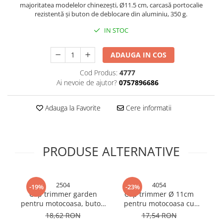
majoritatea modelelor chinezești, Ø11.5 cm, carcasă portocalie
Sonerii bicicleta
Manusi bucatarie
rezistentă și buton de deblocare din aluminiu, 350 g.
Manusi unica folosinta
Spite si nipluri biciclete
IN STOC
Maturi, Mopuri si galeti
Suporturi accesorii biciclete
Cutii postale
Tije si coliere sa
ADAUGA IN COS
Decoratiuni casa & sarbatori
Vulcanizare, petice si leviere
Cod Produs:
4777
Accesorii decorative
bicicleta
Ai nevoie de ajutor?
0757896686
Mercerie
Iluminat & Electrice
Adauga la Favorite
Cere informatii
Benzi LED
Accesorii corpuri de iluminat
Accesorii prelungitoare
PRODUSE ALTERNATIVE
Accesorii prize si intrerupatoare
Aplice fatada
Aplice si plafoniere
2504
4054
-19%
-23%
Cap trimmer garden
Cap trimmer Ø 11cm
A
Becuri
pentru motocoasa, buton
pentru motocoasa cu
Cabluri electrice si conductori
aluminiu, AVI-2504
buton aluminiu,
pr
18,62 RON
17,54 RON