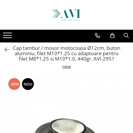
Toate Produsele
Casa
Accesorii uscatoare rufe
Cap tambur / mosor motocoasa Ø12cm, buton
Aparate electrocasnice & accesorii
aluminiu, filet M10*1.25 cu adaptoare pentru
Aparate si accesorii intretinere
filet M8*1.25 si M10*1.0, 440gr, AVI-2951
personala
OEM
Accesorii pentru ochelari si lentile
de contact
-26%
NOU
Perii de par si piepteni
Unghiere si clesti manichiura &
pedichiura
Baie
Baterii sanitare baie
Coloane de dus si seturi de dus
Odorizant toaleta