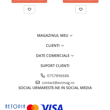
Ciocane si dalti
Clesti si patenti
Echipamente sudura
Pistoale de lipit
Scule multifunctionale si accesorii
MAGAZINUL MEU
Seturi si accesorii pentru gaurit si
CLIENTI
insurubat
Unelte & Depozitare
DATE COMERCIALE
Rangi si leviere
SUPORT CLIENTI
Unelte si aparate de masura
0757896686
Materiale de constructii
contact@avimag.ro
Accesorii echipamente pentru
SOCIAL
URMARESTE-NE IN SOCIAL MEDIA
transport si ridicat
Accesorii ferestre
Accesorii usi