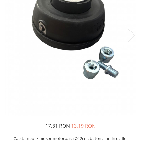
Oglinzi si mobilier baie
Bucatarie
Ascutitoare cutite
Baterii sanitare bucatarie
Cantare de bucatarie
Chiuvete bucatarie
Curatatoare legume si fructe
Cutite si seturi de cutite
Fierbatoare
Masini de tocat si macinat
Polonice, linguri si clesti de
bucatarie
Prese si storcatoare manuale
Tacamuri si seturi
Tirbusoane si dopuri
17,81 RON
13,19 RON
Cantare electronice comerciale
Cap tambur / mosor motocoasa Ø12cm, buton aluminiu, filet
Curatenie generala