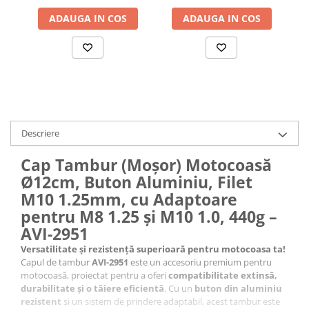
ADAUGA IN COS
ADAUGA IN COS
Accesorii baterii sanitare
Accesorii chiuvete
Baterii sanitare cu incalzire instant
Fitinguri si accesorii
Robineti
Sisteme filtrare instalatii
Sonerii electrice
Descriere
Termometre Meteo
Cap Tambur (Moșor) Motocoasă
Gradina - Gradinarit
Ø12cm, Buton Aluminiu, Filet
Accesorii fierastraie cu lant
M10 1.25mm, cu Adaptoare
Accesorii fierastraie electrice
pentru M8 1.25 și M10 1.0, 440g –
AVI-2951
Accesorii irigare
Versatilitate și rezistență superioară pentru motocoasa ta!
Accesorii pompe de apa
Capul de tambur
AVI-2951
este un accesoriu premium pentru
Accesorii unelte gradinarit
motocoasă, proiectat pentru a oferi
compatibilitate extinsă,
durabilitate și o tăiere eficientă
. Cu un
buton din aluminiu
Articole antidaunatori gradina
rezistent
și un sistem de prindere adaptabil, acest tambur este