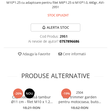
M10*1.25 cu adaptoare pentru filet M8*1.25 si M10*1.0, 440gr, AVI-
Bureti si lavete
2951
Manusi bucatarie
STOC EPUIZAT
Manusi unica folosinta
Maturi, Mopuri si galeti
ALERTA STOC
Cutii postale
Cod Produs:
2951
Decoratiuni casa & sarbatori
Ai nevoie de ajutor?
0757896686
Accesorii decorative
Adauga la Favorite
Cere informatii
Mercerie
Iluminat & Electrice
Benzi LED
PRODUSE ALTERNATIVE
Accesorii corpuri de iluminat
Accesorii prelungitoare
Accesorii prize si intrerupatoare
2509
2504
-26%
NOU
-19%
Aplice fatada
Cap motocoasă tambur
Cap trimmer garden
Di
Aplice si plafoniere
Ø11 cm - filet M10 x 1.25
pentru motocoasa, buton
stânga, ranforsat cu
aluminiu, AVI-2504
dr
Becuri
18,21 RON
18,62 RON