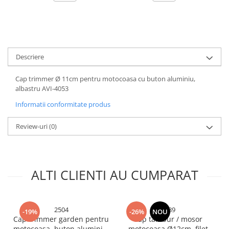
Accesorii chiuvete
Baterii sanitare cu incalzire instant
Fitinguri si accesorii
Robineti
Descriere
Sisteme filtrare instalatii
Sonerii electrice
Cap trimmer Ø 11cm pentru motocoasa cu buton aluminiu,
albastru AVI-4053
Termometre Meteo
Informatii conformitate produs
Review-uri
(0)
ALTI CLIENTI AU CUMPARAT
2504
4789
-19%
-26%
NOU
Cap trimmer garden pentru
Cap tambur / mosor
motocoasa, buton aluminiu,
motocoasa Ø12cm, filet