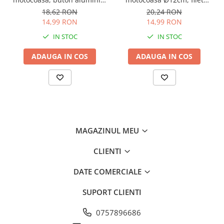
AVI-2504
M10*1.25mm, 290gr, AVI-
18,62 RON
20,24 RON
4789
14,99 RON
14,99 RON
IN STOC
IN STOC
ADAUGA IN COS
ADAUGA IN COS
MAGAZINUL MEU
CLIENTI
DATE COMERCIALE
SUPORT CLIENTI
0757896686