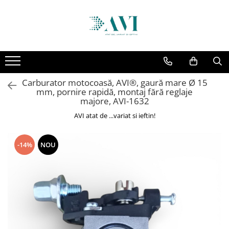
Toate Produsele
Casa
Accesorii uscatoare rufe
Carburator motocoasă, AVI®, gaură mare Ø 15
Aparate electrocasnice & accesorii
mm, pornire rapidă, montaj fără reglaje
Aparate si accesorii intretinere
majore, AVI-1632
personala
AVI atat de ...variat si ieftin!
Accesorii pentru ochelari si lentile
de contact
-14%
NOU
Perii de par si piepteni
Unghiere si clesti manichiura &
pedichiura
Baie
Baterii sanitare baie
Coloane de dus si seturi de dus
Odorizant toaleta