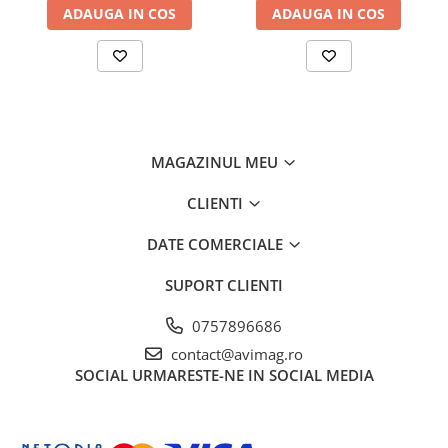
ADAUGA IN COS
ADAUGA IN COS
Ciocane si dalti
Clesti si patenti
Echipamente sudura
Pistoale de lipit
Scule multifunctionale si accesorii
MAGAZINUL MEU
Seturi si accesorii pentru gaurit si
insurubat
CLIENTI
Unelte & Depozitare
DATE COMERCIALE
Rangi si leviere
Unelte si aparate de masura
SUPORT CLIENTI
Materiale de constructii
0757896686
Accesorii echipamente pentru
contact@avimag.ro
transport si ridicat
SOCIAL
URMARESTE-NE IN SOCIAL MEDIA
Accesorii ferestre
Accesorii usi