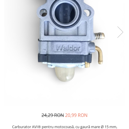
Oglinzi si mobilier baie
Bucatarie
Ascutitoare cutite
Baterii sanitare bucatarie
Cantare de bucatarie
Chiuvete bucatarie
Curatatoare legume si fructe
Cutite si seturi de cutite
Fierbatoare
Masini de tocat si macinat
Polonice, linguri si clesti de
bucatarie
Prese si storcatoare manuale
Tacamuri si seturi
Tirbusoane si dopuri
24,29 RON
20,99 RON
Cantare electronice comerciale
Carburator AVI® pentru motocoasă, cu gaură mare Ø 15 mm,
Curatenie generala