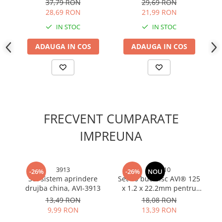
37,79 RON
29,69 RON
Cabluri electrice si conductori
28,69 RON
21,99 RON
Cabluri si adaptoare
IN STOC
IN STOC
Intrerupatoare
Lampi si veioze
ADAUGA IN COS
ADAUGA IN COS
Lanterne
Lustre si pendule
Prelungitoare
Prize
Insecticide & capcane
FRECVENT CUMPARATE
Kit-uri Smart Home si senzori
IMPREUNA
Noptiere
Pet shop
3913
4324-10
Perii, trimere si clesti animale
-26%
-26%
NOU
Set sistem aprindere
Set 10 buc disc AVI® 125
M
Zgarzi, lese si hamuri
drujba china, AVI-3913
x 1.2 x 22.2mm pentru
AV
Produse ingrijire incaltaminte si
taiat metal, 12.200rpm,
13,49 RON
18,08 RON
accesorii
pentru polizor unghiular,
9,99 RON
13,39 RON
AVI-4324
c
Sanitare