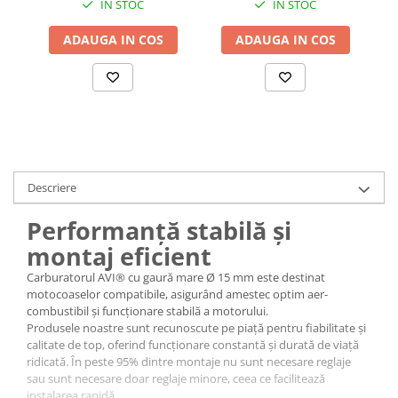
IN STOC
IN STOC
Accesorii baterii sanitare
ADAUGA IN COS
ADAUGA IN COS
Accesorii chiuvete
Baterii sanitare cu incalzire instant
Fitinguri si accesorii
Robineti
Sisteme filtrare instalatii
Sonerii electrice
Descriere
Termometre Meteo
Gradina - Gradinarit
Performanță stabilă și
Accesorii fierastraie cu lant
montaj eficient
Accesorii fierastraie electrice
Carburatorul AVI® cu gaură mare Ø 15 mm este destinat
motocoaselor compatibile, asigurând amestec optim aer-
Accesorii irigare
combustibil și funcționare stabilă a motorului.
Accesorii pompe de apa
Produsele noastre sunt recunoscute pe piață pentru fiabilitate și
calitate de top, oferind funcționare constantă și durată de viață
Accesorii unelte gradinarit
ridicată. În peste 95% dintre montaje nu sunt necesare reglaje
sau sunt necesare doar reglaje minore, ceea ce facilitează
Articole antidaunatori gradina
instalarea rapidă.