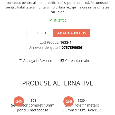
conceput pentru alimentare eficientă și pornire rapidă. Recunoscut
Bureti si lavete
pentru fiabilitate și montaj simplu, fără reglaje majore în majoritatea
cazurilor.
Manusi bucatarie
IN STOC
Manusi unica folosinta
Maturi, Mopuri si galeti
ADAUGA IN COS
Cutii postale
Decoratiuni casa & sarbatori
Cod Produs:
1632-1
Ai nevoie de ajutor?
0757896686
Accesorii decorative
Mercerie
Adauga la Favorite
Cere informatii
Iluminat & Electrice
Benzi LED
Accesorii corpuri de iluminat
PRODUSE ALTERNATIVE
Accesorii prelungitoare
Accesorii prize si intrerupatoare
Aplice fatada
1898
1539-4
-24%
-26%
Aplice si plafoniere
Set motor complet 40mm
Set 4 role fir metalic
pentru motocoasa
3.0mm x 10m, AVI-1539
Becuri