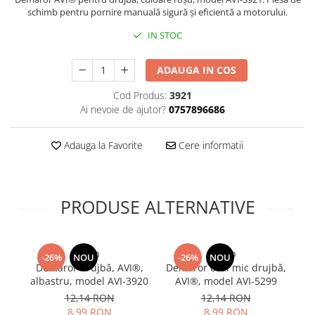
schimb pentru pornire manuală sigură și eficientă a motorului.
Bureti si lavete
IN STOC
Manusi bucatarie
Manusi unica folosinta
ADAUGA IN COS
Maturi, Mopuri si galeti
Cutii postale
Cod Produs:
3921
Ai nevoie de ajutor?
0757896686
Decoratiuni casa & sarbatori
Accesorii decorative
Adauga la Favorite
Cere informatii
Mercerie
Iluminat & Electrice
Benzi LED
PRODUSE ALTERNATIVE
Accesorii corpuri de iluminat
Accesorii prelungitoare
Accesorii prize si intrerupatoare
3920
5299
-26%
NOU
-26%
NOU
Demaror drujbă, AVI®,
Demaror oval mic drujbă,
Aplice fatada
albastru, model AVI-3920
AVI®, model AVI-5299
d
Aplice si plafoniere
12,14 RON
12,14 RON
Becuri
e
8,99 RON
8,99 RON