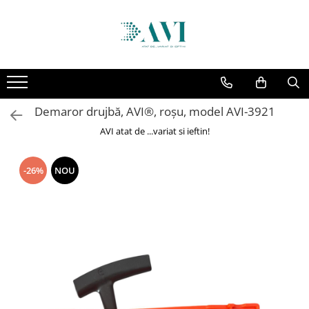
Toate Produsele
Casa
Accesorii uscatoare rufe
Demaror drujbă, AVI®, roșu, model AVI-3921
Aparate electrocasnice & accesorii
AVI atat de ...variat si ieftin!
Aparate si accesorii intretinere
personala
Accesorii pentru ochelari si lentile
-26%
NOU
de contact
Perii de par si piepteni
Unghiere si clesti manichiura &
pedichiura
Baie
Baterii sanitare baie
Coloane de dus si seturi de dus
Odorizant toaleta