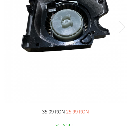
Oglinzi si mobilier baie
Bucatarie
Ascutitoare cutite
Baterii sanitare bucatarie
Cantare de bucatarie
Chiuvete bucatarie
Curatatoare legume si fructe
Cutite si seturi de cutite
Fierbatoare
Masini de tocat si macinat
Polonice, linguri si clesti de
bucatarie
Prese si storcatoare manuale
Tacamuri si seturi
35,09 RON
25,99 RON
Tirbusoane si dopuri
Cantare electronice comerciale
IN STOC
Curatenie generala