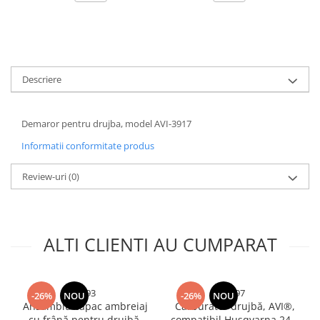
Accesorii baterii sanitare
Accesorii chiuvete
Baterii sanitare cu incalzire instant
Fitinguri si accesorii
Descriere
Robineti
Sisteme filtrare instalatii
Demaror pentru drujba, model AVI-3917
Sonerii electrice
Informatii conformitate produs
Termometre Meteo
Gradina - Gradinarit
Review-uri
(0)
Accesorii fierastraie cu lant
Accesorii fierastraie electrice
ALTI CLIENTI AU CUMPARAT
Accesorii irigare
Accesorii pompe de apa
Accesorii unelte gradinarit
5293
5397
-26%
NOU
-26%
NOU
Articole antidaunatori gradina
Ansamblu capac ambreiaj
Carburator drujbă, AVI®,
cu frână pentru drujbă,
compatibil Husqvarna 240,