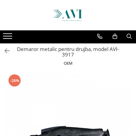
Toate Produsele
Casa
Accesorii uscatoare rufe
Demaror metalic pentru drujba, model AVI-
Aparate electrocasnice & accesorii
3917
Aparate si accesorii intretinere
OEM
personala
Accesorii pentru ochelari si lentile
-26%
de contact
Perii de par si piepteni
Unghiere si clesti manichiura &
pedichiura
Baie
Baterii sanitare baie
Coloane de dus si seturi de dus
Odorizant toaleta