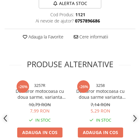
ALERTA STOC
Bureti si lavete
Cod Produs:
1121
Manusi bucatarie
Ai nevoie de ajutor?
0757896686
Manusi unica folosinta
Maturi, Mopuri si galeti
Adauga la Favorite
Cere informatii
Cutii postale
Decoratiuni casa & sarbatori
Accesorii decorative
PRODUSE ALTERNATIVE
Mercerie
Iluminat & Electrice
3257R
3258
Benzi LED
-26%
-26%
Demaror motocoasa cu
Demaror motocoasa cu
D
Accesorii corpuri de iluminat
doua sarme, varianta
doua sarme varianta
pe
Accesorii prelungitoare
premium plus 10.000
premium, rosu, AVI-3258
10,79 RON
7,14 RON
trageri, rosu, AVI-32572
7,99 RON
5,29 RON
Accesorii prize si intrerupatoare
Aplice fatada
IN STOC
IN STOC
Aplice si plafoniere
ADAUGA IN COS
ADAUGA IN COS
Becuri