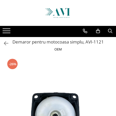
Toate Produsele
Casa
Accesorii uscatoare rufe
Demaror pentru motocoasa simplu, AVI-1121
Aparate electrocasnice & accesorii
OEM
Aparate si accesorii intretinere
personala
Accesorii pentru ochelari si lentile
-26%
de contact
Perii de par si piepteni
Unghiere si clesti manichiura &
pedichiura
Baie
Baterii sanitare baie
Coloane de dus si seturi de dus
Odorizant toaleta