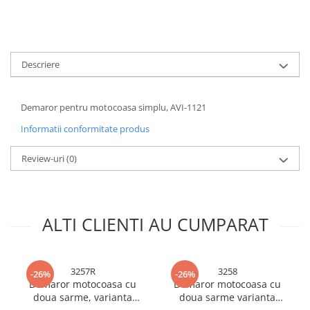
Accesorii baterii sanitare
Accesorii chiuvete
Baterii sanitare cu incalzire instant
Descriere
Fitinguri si accesorii
Robineti
Demaror pentru motocoasa simplu, AVI-1121
Sisteme filtrare instalatii
Sonerii electrice
Informatii conformitate produs
Termometre Meteo
Review-uri
(0)
Gradina - Gradinarit
Accesorii fierastraie cu lant
Accesorii fierastraie electrice
ALTI CLIENTI AU CUMPARAT
Accesorii irigare
Accesorii pompe de apa
3257R
3258
-26%
-26%
Accesorii unelte gradinarit
Demaror motocoasa cu
Demaror motocoasa cu
Articole antidaunatori gradina
doua sarme, varianta
doua sarme varianta