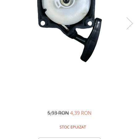
Oglinzi si mobilier baie
Bucatarie
Ascutitoare cutite
Baterii sanitare bucatarie
Cantare de bucatarie
Chiuvete bucatarie
Curatatoare legume si fructe
Cutite si seturi de cutite
Fierbatoare
Masini de tocat si macinat
Polonice, linguri si clesti de
bucatarie
Prese si storcatoare manuale
Tacamuri si seturi
5,93 RON
4,39 RON
Tirbusoane si dopuri
STOC EPUIZAT
Cantare electronice comerciale
Curatenie generala