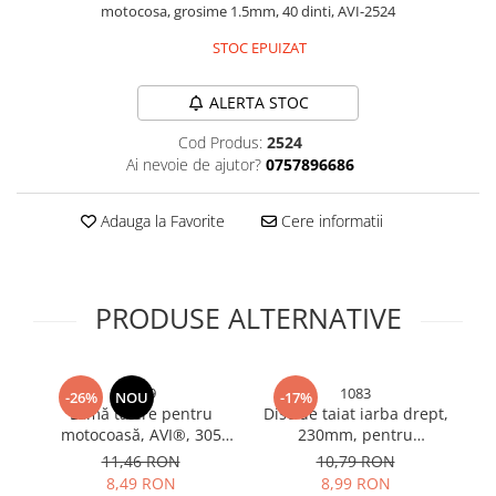
motocosa, grosime 1.5mm, 40 dinti, AVI-2524
Bureti si lavete
STOC EPUIZAT
Manusi bucatarie
Manusi unica folosinta
ALERTA STOC
Maturi, Mopuri si galeti
Cod Produs:
2524
Cutii postale
Ai nevoie de ajutor?
0757896686
Decoratiuni casa & sarbatori
Accesorii decorative
Adauga la Favorite
Cere informatii
Mercerie
Iluminat & Electrice
Benzi LED
PRODUSE ALTERNATIVE
Accesorii corpuri de iluminat
Accesorii prelungitoare
Accesorii prize si intrerupatoare
2539
1083
-26%
NOU
-17%
Lamă tăiere pentru
Disc de taiat iarba drept,
Aplice fatada
motocoasă, AVI®, 305
230mm, pentru
p
Aplice si plafoniere
mm, 2T, zimțată, grosime
motocoasa, AVI-1083
11,46 RON
10,79 RON
lamă 1.6 mm, alezaj 25.4
Becuri
8,49 RON
8,99 RON