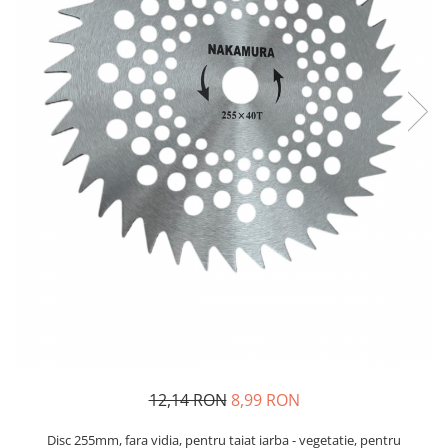
Oglinzi si mobilier baie
Bucatarie
Ascutitoare cutite
Baterii sanitare bucatarie
Cantare de bucatarie
Chiuvete bucatarie
Curatatoare legume si fructe
Cutite si seturi de cutite
Fierbatoare
Masini de tocat si macinat
Polonice, linguri si clesti de
bucatarie
Prese si storcatoare manuale
Tacamuri si seturi
Tirbusoane si dopuri
12,14 RON
8,99 RON
Cantare electronice comerciale
Disc 255mm, fara vidia, pentru taiat iarba - vegetatie, pentru
Curatenie generala