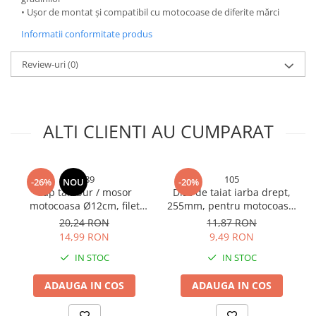
Consumabile masini gradinarit
• Ușor de montat și compatibil cu motocoase de diferite mărci
Foarfeci gradinarit
Informatii conformitate produs
Gratare gradina
Review-uri
(0)
Ustensile Gratar
Produse vinificatie
Suflante si aspiratoare
ALTI CLIENTI AU CUMPARAT
Topoare
Bricolaj
Accesorii aparate de sudura
4789
105
-26%
NOU
-20%
Cap tambur / mosor
Disc de taiat iarba drept,
Accesorii compresoare
motocoasa Ø12cm, filet
255mm, pentru motocoasa,
M10*1.25mm, 290gr, AVI-
AVI-105
Accesorii generatoare electrice
20,24 RON
11,87 RON
4789
14,99 RON
9,49 RON
Accesorii pistoale de lipit
IN STOC
IN STOC
Accesorii polizare si slefuire
Bomfaiere si fierastraie
ADAUGA IN COS
ADAUGA IN COS
Chei si truse chei