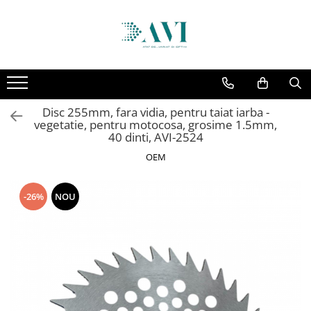
Toate Produsele
Casa
Accesorii uscatoare rufe
Disc 255mm, fara vidia, pentru taiat iarba -
Aparate electrocasnice & accesorii
vegetatie, pentru motocosa, grosime 1.5mm,
Aparate si accesorii intretinere
40 dinti, AVI-2524
personala
OEM
Accesorii pentru ochelari si lentile
de contact
-26%
NOU
Perii de par si piepteni
Unghiere si clesti manichiura &
pedichiura
Baie
Baterii sanitare baie
Coloane de dus si seturi de dus
Odorizant toaleta