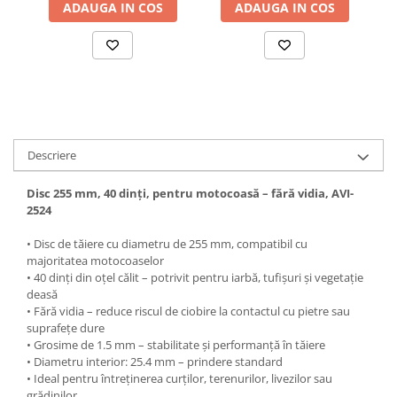
ADAUGA IN COS
ADAUGA IN COS
Accesorii baterii sanitare
Accesorii chiuvete
Baterii sanitare cu incalzire instant
Fitinguri si accesorii
Robineti
Sisteme filtrare instalatii
Descriere
Sonerii electrice
Termometre Meteo
Disc 255 mm, 40 dinți, pentru motocoasă – fără vidia, AVI-
2524
Gradina - Gradinarit
Accesorii fierastraie cu lant
• Disc de tăiere cu diametru de 255 mm, compatibil cu
majoritatea motocoaselor
Accesorii fierastraie electrice
• 40 dinți din oțel călit – potrivit pentru iarbă, tufișuri și vegetație
deasă
Accesorii irigare
• Fără vidia – reduce riscul de ciobire la contactul cu pietre sau
Accesorii pompe de apa
suprafețe dure
• Grosime de 1.5 mm – stabilitate și performanță în tăiere
Accesorii unelte gradinarit
• Diametru interior: 25.4 mm – prindere standard
• Ideal pentru întreținerea curților, terenurilor, livezilor sau
Articole antidaunatori gradina
grădinilor