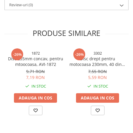
Consumabile masini gradinarit
Review-uri
(0)
Foarfeci gradinarit
Gratare gradina
PRODUSE SIMILARE
Ustensile Gratar
Produse vinificatie
Suflante si aspiratoare
1872
3302
-26%
-26%
Topoare
Disc 255mm concav, pentru
Disc drept pentru
mtoocoasa, AVI-1872
motocoasa 230mm, 40 dinti,
Bricolaj
AVI-3302
9,71 RON
7,55 RON
Accesorii aparate de sudura
7,19 RON
5,59 RON
Accesorii compresoare
IN STOC
IN STOC
Accesorii generatoare electrice
ADAUGA IN COS
ADAUGA IN COS
Accesorii pistoale de lipit
Accesorii polizare si slefuire
Bomfaiere si fierastraie
Chei si truse chei