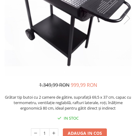
Oglinzi si mobilier baie
Bucatarie
Ascutitoare cutite
Baterii sanitare bucatarie
Cantare de bucatarie
Chiuvete bucatarie
Curatatoare legume si fructe
Cutite si seturi de cutite
Fierbatoare
Masini de tocat si macinat
1.349,99 RON
999,99 RON
Polonice, linguri si clesti de
bucatarie
Grătar tip butoi cu 2 camere de gătire, suprafață 69,5 x 37 cm, capac cu
Prese si storcatoare manuale
termometru, ventilație reglabilă, rafturi laterale, roți, înălțime
ergonomică 80 cm, ideal pentru gătit direct și indirect
Tacamuri si seturi
Tirbusoane si dopuri
IN STOC
Cantare electronice comerciale
ADAUGA IN COS
Curatenie generala