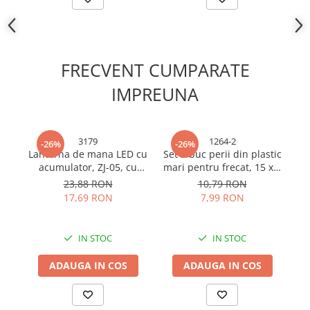
Cabluri electrice si conductori
Cabluri si adaptoare
Intrerupatoare
Lampi si veioze
FRECVENT CUMPARATE
Lanterne
IMPREUNA
Lustre si pendule
Prelungitoare
Prize
3179
1264-2
-26%
-26%
Insecticide & capcane
Lanterna de mana LED cu
Set 2 buc perii din plastic
acumulator, ZJ-05, cu
mari pentru frecat, 15 x 7
s
Kit-uri Smart Home si senzori
doua surse de iluminare,
cm, AVI-1264
23,88 RON
10,79 RON
AVI-3179
Noptiere
17,69 RON
7,99 RON
Pet shop
Perii, trimere si clesti animale
IN STOC
IN STOC
Zgarzi, lese si hamuri
ADAUGA IN COS
ADAUGA IN COS
Produse ingrijire incaltaminte si
accesorii
Sanitare