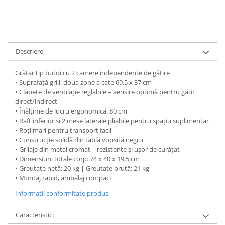
Accesorii baterii sanitare
Accesorii chiuvete
Baterii sanitare cu incalzire instant
Descriere
Fitinguri si accesorii
Robineti
Grătar tip butoi cu 2 camere independente de gătire
Sisteme filtrare instalatii
• Suprafață grill: doua zone a cate 69,5 x 37 cm
• Clapete de ventilație reglabile – aerisire optimă pentru gătit
Sonerii electrice
direct/indirect
Termometre Meteo
• Înălțime de lucru ergonomică: 80 cm
• Raft inferior și 2 mese laterale pliabile pentru spațiu suplimentar
Gradina - Gradinarit
• Roți mari pentru transport facil
Accesorii fierastraie cu lant
• Construcție solidă din tablă vopsită negru
• Grilaje din metal cromat – rezistente și ușor de curățat
Accesorii fierastraie electrice
• Dimensiuni totale corp: 74 x 40 x 19,5 cm
Accesorii irigare
• Greutate netă: 20 kg | Greutate brută: 21 kg
• Montaj rapid, ambalaj compact
Accesorii pompe de apa
Informatii conformitate produs
Accesorii unelte gradinarit
Articole antidaunatori gradina
Caracteristici