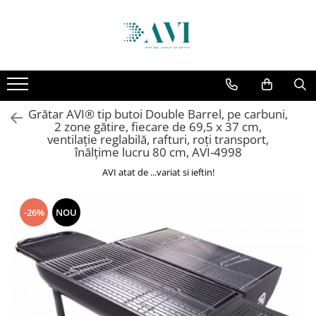
Toate Produsele
Casa
Accesorii uscatoare rufe
Grătar AVI® tip butoi Double Barrel, pe carbuni,
Aparate electrocasnice & accesorii
2 zone gătire, fiecare de 69,5 x 37 cm,
Aparate si accesorii intretinere
ventilație reglabilă, rafturi, roți transport,
înălțime lucru 80 cm, AVI-4998
personala
AVI atat de ...variat si ieftin!
Accesorii pentru ochelari si lentile
de contact
Perii de par si piepteni
-26%
NOU
Unghiere si clesti manichiura &
pedichiura
Baie
Baterii sanitare baie
Coloane de dus si seturi de dus
Odorizant toaleta