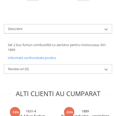
Accesorii chiuvete
Baterii sanitare cu incalzire instant
Fitinguri si accesorii
Robineti
Descriere
Sisteme filtrare instalatii
Sonerii electrice
Set 2 buc furtun combustibil cu aerisitor pentru motocoasa, AVI-
Termometre Meteo
1899
Informatii conformitate produs
Review-uri
(0)
ALTI CLIENTI AU CUMPARAT
1631-4
1889
-19%
-20%
Set 4 buc furtun
Bobina inductie - aprindere