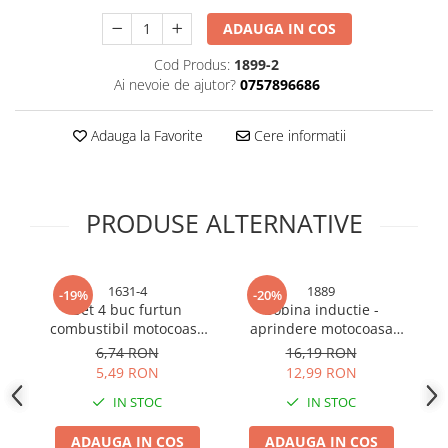
Sonerii bicicleta
Manusi bucatarie
ADAUGA IN COS
Manusi unica folosinta
Spite si nipluri biciclete
Cod Produs:
1899-2
Maturi, Mopuri si galeti
Suporturi accesorii biciclete
Ai nevoie de ajutor?
0757896686
Cutii postale
Tije si coliere sa
Decoratiuni casa & sarbatori
Adauga la Favorite
Cere informatii
Vulcanizare, petice si leviere
Accesorii decorative
bicicleta
Mercerie
Iluminat & Electrice
PRODUSE ALTERNATIVE
Benzi LED
Accesorii corpuri de iluminat
1631-4
1889
Accesorii prelungitoare
-19%
-20%
Set 4 buc furtun
Bobina inductie -
S
Accesorii prize si intrerupatoare
combustibil motocoasa
aprindere motocoasa
Aplice fatada
premium cu filtru, AVI-
China, AVI-1889
6,74 RON
16,19 RON
1631
c
Aplice si plafoniere
5,49 RON
12,99 RON
Becuri
IN STOC
IN STOC
Cabluri electrice si conductori
ADAUGA IN COS
ADAUGA IN COS