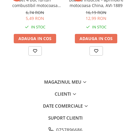
combustibil motocoasa
motocoasa China, AVI-1889
premium cu filtru, AVI-1631
6,74 RON
16,19 RON
5,49 RON
12,99 RON
IN STOC
IN STOC
ADAUGA IN COS
ADAUGA IN COS
MAGAZINUL MEU
CLIENTI
DATE COMERCIALE
SUPORT CLIENTI
0757896686