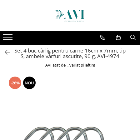
Toate Produsele
Casa
Accesorii uscatoare rufe
Set 4 buc cârlig pentru carne 16cm x 7mm, tip
Aparate electrocasnice & accesorii
S, ambele vârfuri ascuțite, 90 g, AVI-4974
Aparate si accesorii intretinere
AVI atat de ...variat si ieftin!
personala
Accesorii pentru ochelari si lentile
-26%
NOU
de contact
Perii de par si piepteni
Unghiere si clesti manichiura &
pedichiura
Baie
Baterii sanitare baie
Coloane de dus si seturi de dus
Odorizant toaleta