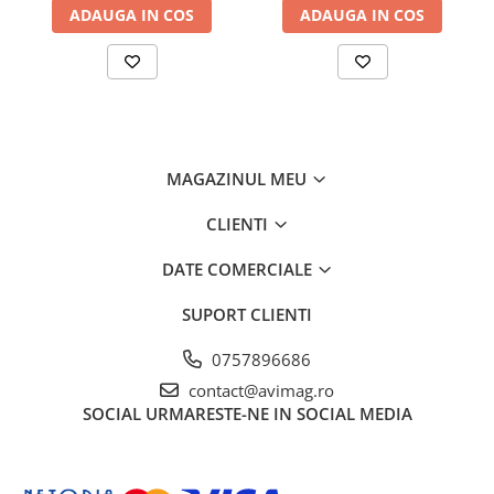
ADAUGA IN COS
ADAUGA IN COS
Ciocane si dalti
Clesti si patenti
Echipamente sudura
Pistoale de lipit
Scule multifunctionale si accesorii
MAGAZINUL MEU
Seturi si accesorii pentru gaurit si
insurubat
CLIENTI
Unelte & Depozitare
DATE COMERCIALE
Rangi si leviere
Unelte si aparate de masura
SUPORT CLIENTI
Materiale de constructii
0757896686
Accesorii echipamente pentru
contact@avimag.ro
transport si ridicat
SOCIAL
URMARESTE-NE IN SOCIAL MEDIA
Accesorii ferestre
Accesorii usi