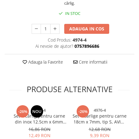
cârlig.
Bureti si lavete
IN STOC
Manusi bucatarie
Manusi unica folosinta
ADAUGA IN COS
Maturi, Mopuri si galeti
Cod Produs:
4974-4
Cutii postale
Ai nevoie de ajutor?
0757896686
Decoratiuni casa & sarbatori
Accesorii decorative
Adauga la Favorite
Cere informatii
Mercerie
Iluminat & Electrice
Benzi LED
PRODUSE ALTERNATIVE
Accesorii corpuri de iluminat
Accesorii prelungitoare
Accesorii prize si intrerupatoare
4977-4
4976-4
-26%
NOU
-26%
Set 4 cârlig pentru carne
Set 4 cârlige pentru carne
S
Aplice fatada
din inox 12.5cm x 6mm,
18cm x 7mm, tip S, AVI®,
ca
Aplice si plafoniere
tip S, ambele vârfuri
ambele vârfuri ascuțite,
16,86 RON
12,68 RON
ascuțite, 50 g, AVI-4977
AVI-4976
a
Becuri
12,49 RON
9,39 RON