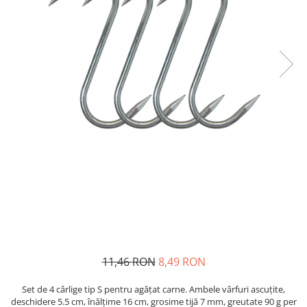
Oglinzi si mobilier baie
Bucatarie
Ascutitoare cutite
Baterii sanitare bucatarie
Cantare de bucatarie
Chiuvete bucatarie
Curatatoare legume si fructe
Cutite si seturi de cutite
Fierbatoare
Masini de tocat si macinat
Polonice, linguri si clesti de
bucatarie
Prese si storcatoare manuale
Tacamuri si seturi
11,46 RON
8,49 RON
Tirbusoane si dopuri
Cantare electronice comerciale
Set de 4 cârlige tip S pentru agățat carne. Ambele vârfuri ascuțite,
deschidere 5.5 cm, înălțime 16 cm, grosime tijă 7 mm, greutate 90 g per
Curatenie generala