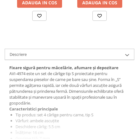
ADAUGA IN COS
ADAUGA IN COS
Accesorii baterii sanitare
Accesorii chiuvete
Baterii sanitare cu incalzire instant
Fitinguri si accesorii
Robineti
Sisteme filtrare instalatii
Descriere
Sonerii electrice
Termometre Meteo
Fixare sigură pentru măcelărie, afumare și depozitare
AVI-4974 este un set de cârlige tip S proiectate pentru
Gradina - Gradinarit
suspendarea pieselor de carne pe bare sau șine. Forma în „S”
Accesorii fierastraie cu lant
permite agățarea rapidă, iar cele două vârfuri ascuțite asigură
pătrunderea și prinderea fermă. Dimensiunile echilibrate oferă
Accesorii fierastraie electrice
stabilitate și manevrare ușoară în spații profesionale sau în
gospodărie.
Accesorii irigare
Caracteristici principale
Accesorii pompe de apa
Tip produs: set 4 cârlige pentru carne, tip S
Vârfuri: ambele ascuțite
Accesorii unelte gradinarit
Deschidere cârlig: 5.5 cm
Înălțime: 16 cm
Articole antidaunatori gradina
Grosime tijă: 7 mm