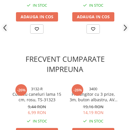
Cabluri electrice si conductori
IN STOC
IN STOC
Cabluri si adaptoare
ADAUGA IN COS
ADAUGA IN COS
Intrerupatoare
Lampi si veioze
Lanterne
Lustre si pendule
Prelungitoare
Prize
FRECVENT CUMPARATE
Insecticide & capcane
IMPREUNA
Kit-uri Smart Home si senzori
Noptiere
3132-R
3400
-26%
-26%
Pet shop
Cutit cu caneluri lama 15
Prelungitor cu 3 prize,
S
Perii, trimere si clesti animale
cm, rosu, TS-31323
3m, buton albastru, AVI-
vu
3400
9,44 RON
19,16 RON
Zgarzi, lese si hamuri
6,99 RON
14,19 RON
Produse ingrijire incaltaminte si
accesorii
IN STOC
IN STOC
Sanitare