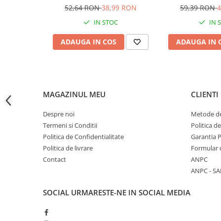
36, FS 44, FS 75,
52,64 RON
38,99 RON
59,39 RON
4
Accesorii baterii sanitare
FS 120, FS 200, F
IN STOC
IN 
AVI-2
Accesorii chiuvete
Baterii sanitare cu incalzire instant
ADAUGA IN COS
ADAUGA IN 
Fitinguri si accesorii
Robineti
Sisteme filtrare instalatii
Sonerii electrice
MAGAZINUL MEU
CLIENTI
Termometre Meteo
Despre noi
Metode de
Gradina - Gradinarit
Termeni si Conditii
Politica d
Accesorii fierastraie cu lant
Politica de Confidentialitate
Garantia 
Politica de livrare
Formular 
Accesorii fierastraie electrice
Contact
ANPC
Accesorii irigare
ANPC - SA
Accesorii pompe de apa
SOCIAL
URMARESTE-NE IN SOCIAL MEDIA
Accesorii unelte gradinarit
Articole antidaunatori gradina