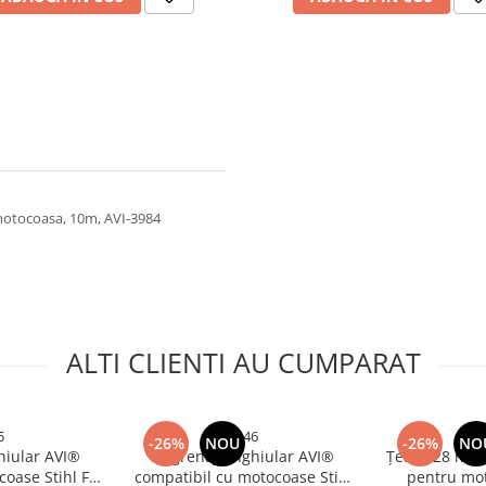
 motocoasa, 10m, AVI-3984
ALTI CLIENTI AU CUMPARAT
5
2546
-26%
NOU
-26%
NO
hiular AVI®
Angrenaj unghiular AVI®
Țeavă 28 mm c
coase Stihl FS
compatibil cu motocoase Stihl
pentru mot