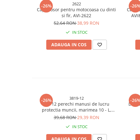
2622
-26%
-26
Bureti si lavete
Cap mosor pentru motocoasa cu dinti
Carca
si fir, AVI-2622
AVI
Manusi bucatarie
comp
52,64 RON
38,99 RON
Manusi unica folosinta
IN STOC
Maturi, Mopuri si galeti
Cutii postale
ADAUGA IN COS
Decoratiuni casa & sarbatori
Accesorii decorative
Mercerie
Iluminat & Electrice
Benzi LED
Accesorii corpuri de iluminat
3819-12
-26%
-26
Accesorii prelungitoare
Set 12 perechi manusi de lucru
Demar
protectia muncii, marimea 10 - L,
Accesorii prize si intrerupatoare
spuma, AVI-3819
39,68 RON
29,39 RON
Aplice fatada
IN STOC
Aplice si plafoniere
Becuri
ADAUGA IN COS