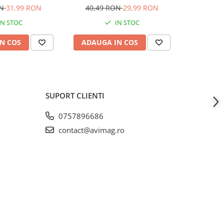
cm, tijă 153 cm,
lungime 150 cm, tijă 153 cm,
mm, profil t
ON
31,99 RON
40,49 RON
29,99 RON
79,99
I-2954
AVI-2953
IN STOC
IN STOC
N COS
ADAUGA IN COS
ADAUG
SUPORT CLIENTI
0757896686
contact@avimag.ro