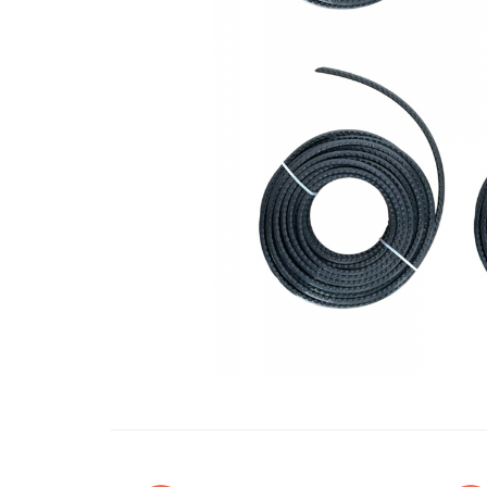
Oglinzi si mobilier baie
Bucatarie
Ascutitoare cutite
Baterii sanitare bucatarie
Cantare de bucatarie
Chiuvete bucatarie
Curatatoare legume si fructe
Cutite si seturi de cutite
Fierbatoare
Masini de tocat si macinat
Polonice, linguri si clesti de
bucatarie
Prese si storcatoare manuale
Tacamuri si seturi
Tirbusoane si dopuri
Cantare electronice comerciale
Curatenie generala