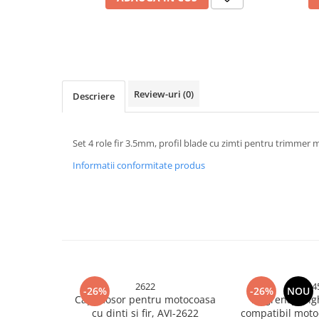
Cabluri electrice si conductori
Cabluri si adaptoare
Intrerupatoare
Lampi si veioze
Lanterne
Review-uri
(0)
Descriere
Lustre si pendule
Prelungitoare
Prize
Set 4 role fir 3.5mm, profil blade cu zimti pentru trimmer
Insecticide & capcane
Informatii conformitate produs
Kit-uri Smart Home si senzori
Noptiere
Pet shop
Perii, trimere si clesti animale
Zgarzi, lese si hamuri
Produse ingrijire incaltaminte si
2622
254
-26%
-26%
NOU
accesorii
Cap mosor pentru motocoasa
Angrenaj ung
cu dinti si fir, AVI-2622
compatibil moto
Sanitare