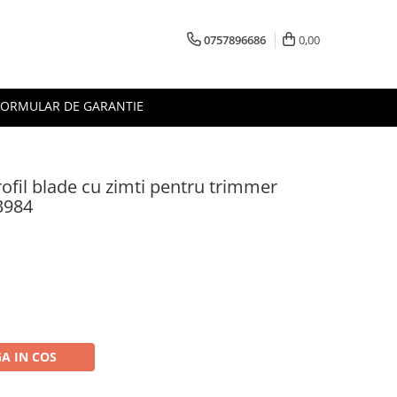
0757896686
0,00
FORMULAR DE GARANTIE
rofil blade cu zimti pentru trimmer
3984
A IN COS