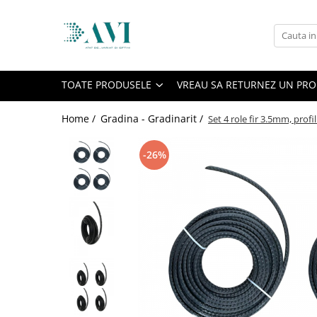
Toate Produsele
Casa
TOATE PRODUSELE
VREAU SA RETURNEZ UN PR
Accesorii uscatoare rufe
Aparate electrocasnice & accesorii
Home /
Gradina - Gradinarit /
Set 4 role fir 3.5mm, pro
Aparate si accesorii intretinere
personala
-26%
Accesorii pentru ochelari si lentile
de contact
Perii de par si piepteni
Unghiere si clesti manichiura &
pedichiura
Baie
Baterii sanitare baie
Coloane de dus si seturi de dus
Odorizant toaleta