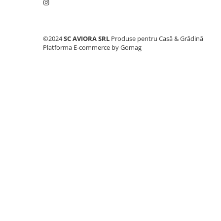
Consumabile masini gradinarit
Foarfeci gradinarit
Gratare gradina
©2024
SC AVIORA SRL
Produse pentru Casă & Grădină
Platforma E-commerce by Gomag
Ustensile Gratar
Produse vinificatie
Suflante si aspiratoare
Topoare
Bricolaj
Accesorii aparate de sudura
Accesorii compresoare
Accesorii generatoare electrice
Accesorii pistoale de lipit
Accesorii polizare si slefuire
Bomfaiere si fierastraie
Chei si truse chei