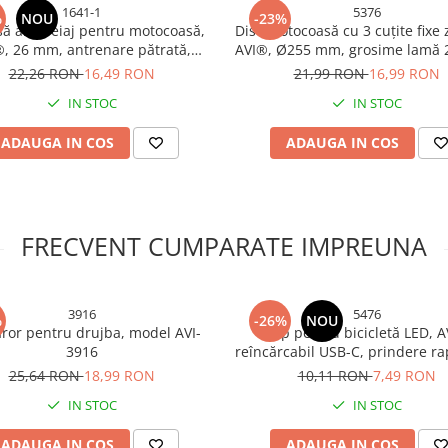
1641-1
5376
%
NOU
-23%
să ambreiaj pentru motocoasă,
Disc motocoasă cu 3 cuțite fixe 
®, 26 mm, antrenare pătrată,
AVI®, Ø255 mm, grosime lamă 
atibilă 43cc și 52cc, AVI-1641
lățime cuțit 7.5 cm, 450 g, AV
22,26 RON
16,49 RON
21,99 RON
16,99 RON
IN STOC
IN STOC
ADAUGA IN COS
ADAUGA IN COS
FRECVENT CUMPARATE IMPREUNA
3916
5476
%
-26%
NOU
or pentru drujba, model AVI-
Stop pentru bicicletă LED, A
3916
reîncărcabil USB-C, prindere ra
× 28 × 20 mm, AVI-5476
25,64 RON
18,99 RON
10,11 RON
7,49 RON
IN STOC
IN STOC
ADAUGA IN COS
ADAUGA IN COS