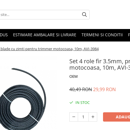
ODUS
ESTIMARE AMBALARE SI LIVRARE
TERMENI SI CONDITII
fil blade cu zimti pentru trimmer motocoasa, 10m, AVI-3984
Set 4 role fir 3.5mm, p
motocoasa, 10m, AVI-
OEM
40,49 RON
29,99 RON
IN STOC
ADAUG