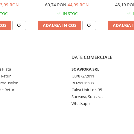
 FS 85, FS 100,
FS, FS-R 89, 91, 94, 110, 111,
lungime 150 
3,99 RON
60,74 RON
44,99 RON
43,19 R
S 250, FR 450,
130, 131, 25.4mm, AVI-2546
AV
STOC
IN STOC
545
COS
ADAUGA IN COS
ADAUGA I
DATE COMERCIALE
 Plata
SC AVIORA SRL
e Retur
J33/872/2011
Produselor
RO29136508
de Retur
Calea Unirii nr. 35
Suceava, Suceava
L
Whatsapp