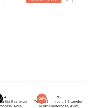
2954
2953
U
-26%
-25%
u tijă 9 caneluri
Țeavă 26 mm cu tijă 9 caneluri
Angrenaj 
ocoasă, AVI®,
pentru motocoasă, AVI®,
compatibil 