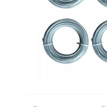
Oglinzi si mobilier baie
Bucatarie
Ascutitoare cutite
Baterii sanitare bucatarie
Cantare de bucatarie
Chiuvete bucatarie
Curatatoare legume si fructe
Cutite si seturi de cutite
Fierbatoare
Masini de tocat si macinat
Polonice, linguri si clesti de
bucatarie
Prese si storcatoare manuale
Tacamuri si seturi
Tirbusoane si dopuri
Cantare electronice comerciale
Curatenie generala