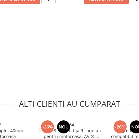
ALTI CLIENTI AU CUMPARAT
8
2954
-26%
NOU
-26%
NO
mplet 40mm
Țeavă 28 mm cu tijă 9 caneluri
Angrenaj u
tocoasa
pentru motocoasă, AVI®,
compatibil mo