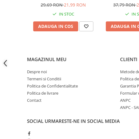
29,69 RON
21,99 RON
37,79 RON
2
Accesorii baterii sanitare
IN STOC
IN 
Accesorii chiuvete
Baterii sanitare cu incalzire instant
ADAUGA IN COS
ADAUGA IN 
Fitinguri si accesorii
Robineti
Sisteme filtrare instalatii
Sonerii electrice
MAGAZINUL MEU
CLIENTI
Termometre Meteo
Despre noi
Metode de
Gradina - Gradinarit
Termeni si Conditii
Politica d
Accesorii fierastraie cu lant
Politica de Confidentialitate
Garantia 
Politica de livrare
Formular 
Accesorii fierastraie electrice
Contact
ANPC
Accesorii irigare
ANPC - SA
Accesorii pompe de apa
SOCIAL
URMARESTE-NE IN SOCIAL MEDIA
Accesorii unelte gradinarit
Articole antidaunatori gradina