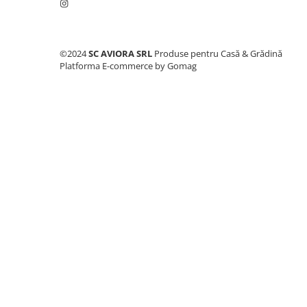
Consumabile masini gradinarit
Foarfeci gradinarit
Gratare gradina
©2024
SC AVIORA SRL
Produse pentru Casă & Grădină
Platforma E-commerce by Gomag
Ustensile Gratar
Produse vinificatie
Suflante si aspiratoare
Topoare
Bricolaj
Accesorii aparate de sudura
Accesorii compresoare
Accesorii generatoare electrice
Accesorii pistoale de lipit
Accesorii polizare si slefuire
Bomfaiere si fierastraie
Chei si truse chei