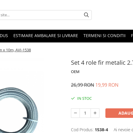
ODUS
ESTIMARE AMBALARE SI LIVRARE
TERMENI SI CONDITII
mm x 10m, AVI-1538
Set 4 role fir metalic
OEM
26,99 RON
19,99 RON
IN STOC
ADAUG
Cod Produs:
1538-4
Ai nevoie 