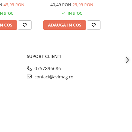
75, FS 85, FS 100,
lungime 150 cm, tijă 153 cm,
rapidă, m
ON
43,99 RON
40,49 RON
29,99 RON
24,29
0, FS 250, FR 450,
AVI-2953
maj
IN STOC
IN STOC
I-2545
N COS
ADAUGA IN COS
ADAUG
SUPORT CLIENTI
0757896686
contact@avimag.ro