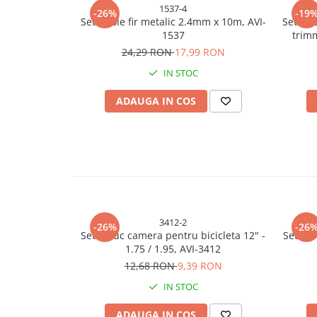
1537-4
-26%
-19
Bureti si lavete
Set 4 role fir metalic 2.4mm x 10m, AVI-
Set 4 r
1537
trim
Manusi bucatarie
24,29 RON
17,99 RON
Manusi unica folosinta
IN STOC
Maturi, Mopuri si galeti
Cutii postale
ADAUGA IN COS
Decoratiuni casa & sarbatori
Accesorii decorative
Mercerie
Iluminat & Electrice
Benzi LED
Accesorii corpuri de iluminat
3412-2
-26%
-26
Accesorii prelungitoare
Set 2 buc camera pentru bicicleta 12" -
Set 2 
1.75 / 1.95, AVI-3412
Accesorii prize si intrerupatoare
12,68 RON
9,39 RON
Aplice fatada
IN STOC
Aplice si plafoniere
Becuri
ADAUGA IN COS