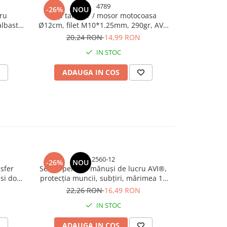
4789
-26%
NOU
-19%
ru
Cap tambur / mosor motocoasa
Cap pentru 
albastru
Ø12cm, filet M10*1.25mm, 290gr, AVI-
4789
20,24 RON
14,99 RON
9,
IN STOC
ADAUGA IN COS
ADAU
2560-12
-26%
NOU
-26%
N
sfer
Set 12 perechi mănuși de lucru AVI®,
Set 12 perec
 si doua
protecția muncii, subțiri, mărimea 10
subțiri, ro
4
(L), negru-portocaliu, AVI-2560
22,26 RON
16,49 RON
22,
IN STOC
ADAUGA IN COS
ADAU