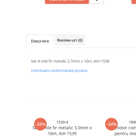
Cabluri electrice si conductori
Cabluri si adaptoare
Intrerupatoare
Lampi si veioze
Lanterne
Review-uri
(0)
Descriere
Lustre si pendule
Prelungitoare
Prize
Set 4 role fir metalic 2.7mm x 10m, AVI-1538
Insecticide & capcane
Informatii conformitate produs
Kit-uri Smart Home si senzori
Noptiere
Pet shop
Perii, trimere si clesti animale
Zgarzi, lese si hamuri
Produse ingrijire incaltaminte si
1539-4
189
-26%
-24%
accesorii
Set 4 role fir metalic 3.0mm x
Set motor co
10m, AVI-1539
pentru mo
Sanitare