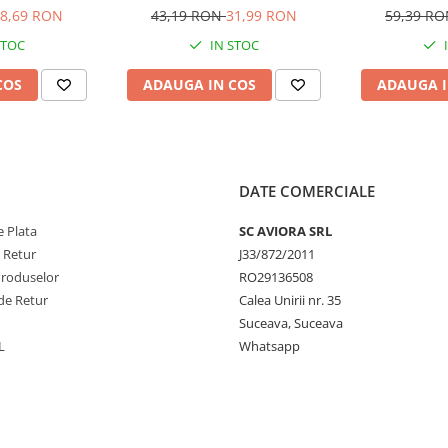
lungime 150 cm, tijă 153 cm,
36, FS 44, FS 
8,69 RON
43,19 RON
31,99 RON
59,39 R
AVI-2954
FS 120, FS 20
STOC
IN STOC
AV
COS
ADAUGA IN COS
ADAUGA I
DATE COMERCIALE
 Plata
SC AVIORA SRL
e Retur
J33/872/2011
Produselor
RO29136508
de Retur
Calea Unirii nr. 35
Suceava, Suceava
L
Whatsapp