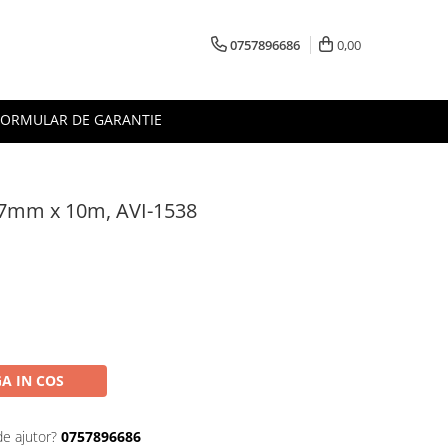
0757896686
0,00
FORMULAR DE GARANTIE
 2.7mm x 10m, AVI-1538
A IN COS
de ajutor?
0757896686