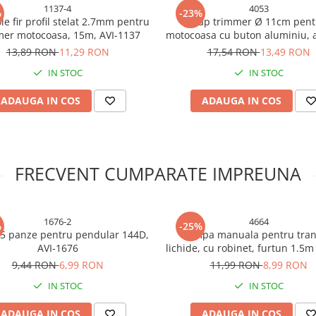
1137-4
4053
%
-23%
ole fir profil stelat 2.7mm pentru
Cap trimmer Ø 11cm pent
mer motocoasa, 15m, AVI-1137
motocoasa cu buton aluminiu, 
AVI-4053
13,89 RON
11,29 RON
17,54 RON
13,49 RON
IN STOC
IN STOC
ADAUGA IN COS
ADAUGA IN COS
FRECVENT CUMPARATE IMPREUNA
1676-2
4664
%
-25%
x 5 panze pentru pendular 144D,
Pompa manuala pentru tran
AVI-1676
lichide, cu robinet, furtun 1.5m
coliere prindere, AVI-466
9,44 RON
6,99 RON
11,99 RON
8,99 RON
IN STOC
IN STOC
ADAUGA IN COS
ADAUGA IN COS