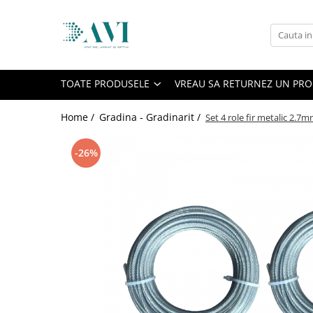
Toate Produsele
Casa
TOATE PRODUSELE
VREAU SA RETURNEZ UN PR
Accesorii uscatoare rufe
Aparate electrocasnice & accesorii
Home /
Gradina - Gradinarit /
Set 4 role fir metalic 2.7
Aparate si accesorii intretinere
personala
-26%
Accesorii pentru ochelari si lentile
de contact
Perii de par si piepteni
Unghiere si clesti manichiura &
pedichiura
Baie
Baterii sanitare baie
Coloane de dus si seturi de dus
Odorizant toaleta