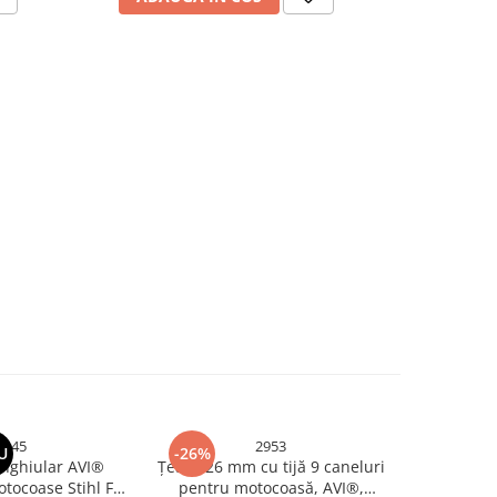
2545
2953
U
-26%
-14%
nghiular AVI®
Țeavă 26 mm cu tijă 9 caneluri
Carburato
tocoase Stihl FS
pentru motocoasă, AVI®,
gaură mar