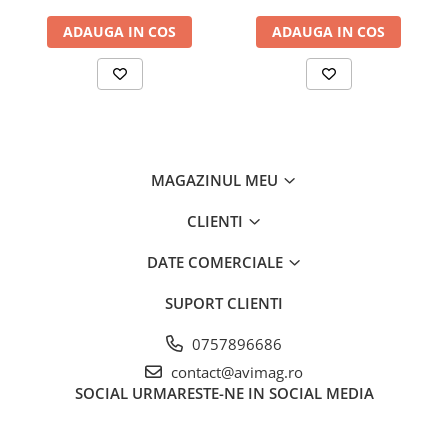
Ciocane si dalti
ADAUGA IN COS
ADAUGA IN COS
Clesti si patenti
Echipamente sudura
Pistoale de lipit
Scule multifunctionale si accesorii
Seturi si accesorii pentru gaurit si
MAGAZINUL MEU
insurubat
CLIENTI
Unelte & Depozitare
Rangi si leviere
DATE COMERCIALE
Unelte si aparate de masura
SUPORT CLIENTI
Materiale de constructii
Accesorii echipamente pentru
0757896686
transport si ridicat
contact@avimag.ro
Accesorii ferestre
SOCIAL
URMARESTE-NE IN SOCIAL MEDIA
Accesorii usi