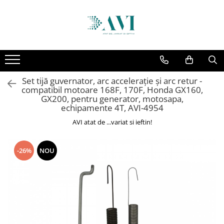
Toate Produsele
Casa
Accesorii uscatoare rufe
Set tijă guvernator, arc accelerație și arc retur -
Aparate electrocasnice & accesorii
compatibil motoare 168F, 170F, Honda GX160,
Aparate si accesorii intretinere
GX200, pentru generator, motosapa,
echipamente 4T, AVI-4954
personala
AVI atat de ...variat si ieftin!
Accesorii pentru ochelari si lentile
de contact
Perii de par si piepteni
-26%
NOU
Unghiere si clesti manichiura &
pedichiura
Baie
Baterii sanitare baie
Coloane de dus si seturi de dus
Odorizant toaleta