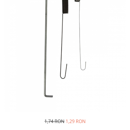
Oglinzi si mobilier baie
Bucatarie
Ascutitoare cutite
Baterii sanitare bucatarie
Cantare de bucatarie
Chiuvete bucatarie
Curatatoare legume si fructe
Cutite si seturi de cutite
Fierbatoare
Masini de tocat si macinat
Polonice, linguri si clesti de
bucatarie
Prese si storcatoare manuale
Tacamuri si seturi
Tirbusoane si dopuri
Cantare electronice comerciale
1,74 RON
1,29 RON
Curatenie generala