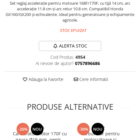
Set reglaj accelerație pentru motoare 168F/170F, cu tijă 14 cm, arc
Bureti si lavete
accelerație 11.8 cm și arc retur 10.8 cm. Compatibil Honda
GX160/GX200 și echivalente. Ideal pentru generatoare și echipamente
Manusi bucatarie
agricole.
Manusi unica folosinta
STOC EPUIZAT
Maturi, Mopuri si galeti
Cutii postale
ALERTA STOC
Decoratiuni casa & sarbatori
Cod Produs:
4954
Accesorii decorative
Ai nevoie de ajutor?
0757896686
Mercerie
Iluminat & Electrice
Adauga la Favorite
Cere informatii
Benzi LED
Accesorii corpuri de iluminat
Accesorii prelungitoare
PRODUSE ALTERNATIVE
Accesorii prize si intrerupatoare
Aplice fatada
Aplice si plafoniere
4960
5402
-26%
NOU
-30%
NOU
Carburator motor 170F cu
Carburator pentru
Becuri
gaura Ø19 mm, pentru
motocultoare și