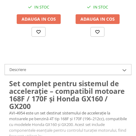
chinezești 4500, 5200,
IN STOC
IN STOC
5800, AVI-5298
Accesorii baterii sanitare
Accesorii chiuvete
ADAUGA IN COS
ADAUGA IN COS
Baterii sanitare cu incalzire instant
Fitinguri si accesorii
Robineti
Sisteme filtrare instalatii
Sonerii electrice
Termometre Meteo
Descriere
Gradina - Gradinarit
Set complet pentru sistemul de
Accesorii fierastraie cu lant
accelerație – compatibil motoare
Accesorii fierastraie electrice
168F / 170F și Honda GX160 /
Accesorii irigare
GX200
Accesorii pompe de apa
AVI-4954 este un set destinat sistemului de accelerație la
motoarele pe benzină 4T tip 168F și 170F (196–212cc), compatibile
Accesorii unelte gradinarit
cu modelele Honda GX160 și GX200. Acest set include
Articole antidaunatori gradina
componentele esențiale pentru controlul turației motorului, fiind