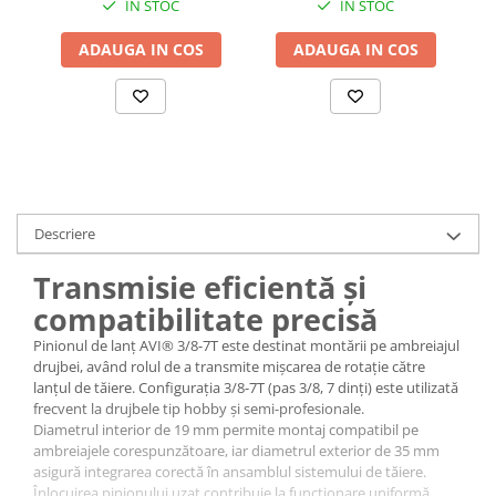
IN STOC
IN STOC
AVI-4960
Accesorii chiuvete
ADAUGA IN COS
ADAUGA IN COS
Baterii sanitare cu incalzire instant
Fitinguri si accesorii
Robineti
Sisteme filtrare instalatii
Sonerii electrice
Termometre Meteo
Descriere
Transmisie eficientă și
compatibilitate precisă
Pinionul de lanț AVI® 3/8-7T este destinat montării pe ambreiajul
drujbei, având rolul de a transmite mișcarea de rotație către
lanțul de tăiere. Configurația 3/8-7T (pas 3/8, 7 dinți) este utilizată
frecvent la drujbele tip hobby și semi-profesionale.
Diametrul interior de 19 mm permite montaj compatibil pe
ambreiajele corespunzătoare, iar diametrul exterior de 35 mm
asigură integrarea corectă în ansamblul sistemului de tăiere.
Înlocuirea pinionului uzat contribuie la funcționare uniformă,