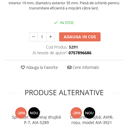
interior 19 mm, diametru exterior 35 mm. Piesă de schimb pentru
Sonerii bicicleta
Manusi bucatarie
transmitere eficientă a mișcării către lanț.
Manusi unica folosinta
Spite si nipluri biciclete
Maturi, Mopuri si galeti
Suporturi accesorii biciclete
IN STOC
Cutii postale
Tije si coliere sa
Decoratiuni casa & sarbatori
ADAUGA IN COS
Vulcanizare, petice si leviere
Accesorii decorative
bicicleta
Cod Produs:
5291
Mercerie
Ai nevoie de ajutor?
0757896686
Iluminat & Electrice
Adauga la Favorite
Cere informatii
Benzi LED
Accesorii corpuri de iluminat
Accesorii prelungitoare
PRODUSE ALTERNATIVE
Accesorii prize si intrerupatoare
Aplice fatada
Aplice si plafoniere
5289
3921
-26%
NOU
-26%
NOU
Becuri
Sprocket ambreiaj drujbă
Demaror drujbă, AVI®,
D
Cabluri electrice si conductori
P-7, AVI-5289
roșu, model AVI-3921
al