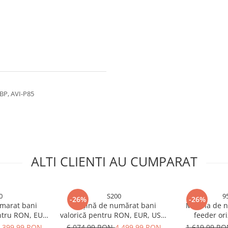
BP, AVI-P85
ALTI CLIENTI AU CUMPARAT
0
S200
9
-26%
-26%
marat bani
Mașină de numărat bani
Masina de n
ntru RON, EUR,
valorică pentru RON, EUR, USD,
feeder ori
 BGN, cu doi
GBP, HUF, BGN, cu senzori CIS,
reglabila 1000
.399,99 RON
6.074,99 RON
4.499,99 RON
1.619,99 R