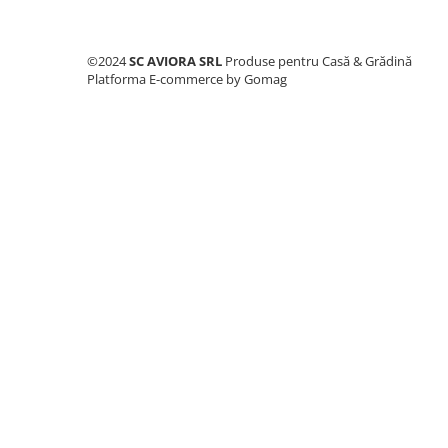
Consumabile masini gradinarit
Foarfeci gradinarit
©2024
SC AVIORA SRL
Produse pentru Casă & Grădină
Gratare gradina
Platforma E-commerce by Gomag
Ustensile Gratar
Produse vinificatie
Suflante si aspiratoare
Topoare
Bricolaj
Accesorii aparate de sudura
Accesorii compresoare
Accesorii generatoare electrice
Accesorii pistoale de lipit
Accesorii polizare si slefuire
Bomfaiere si fierastraie
Chei si truse chei