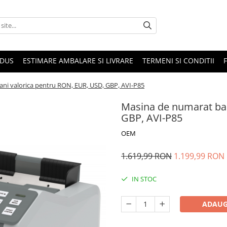
ODUS
ESTIMARE AMBALARE SI LIVRARE
TERMENI SI CONDITII
ni valorica pentru RON, EUR, USD, GBP, AVI-P85
Masina de numarat ban
GBP, AVI-P85
OEM
1.619,99 RON
1.199,99 RON
IN STOC
ADAUG