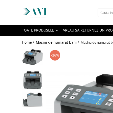
Toate Produsele
Casa
TOATE PRODUSELE
VREAU SA RETURNEZ UN PR
Accesorii uscatoare rufe
Aparate electrocasnice & accesorii
Home /
Masini de numarat bani /
Masina de numarat ba
Aparate si accesorii intretinere
personala
-26%
Accesorii pentru ochelari si lentile
de contact
Perii de par si piepteni
Unghiere si clesti manichiura &
pedichiura
Baie
Baterii sanitare baie
Coloane de dus si seturi de dus
Odorizant toaleta