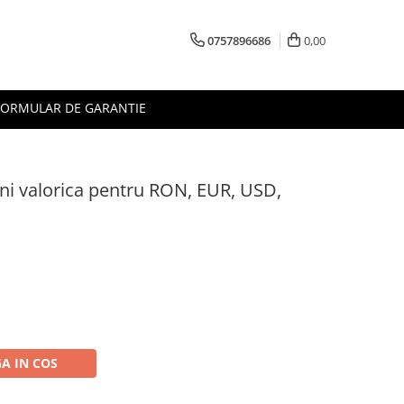
0757896686
0,00
FORMULAR DE GARANTIE
i valorica pentru RON, EUR, USD,
A IN COS