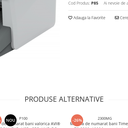
Cod Produs:
P85
Ai nevoie de 
Adauga la Favorite
Cere 
PRODUSE ALTERNATIVE
P100
2300MG
%
NOU
-26%
 de numarat bani valorica AVI®
Masina de numarat bani Time