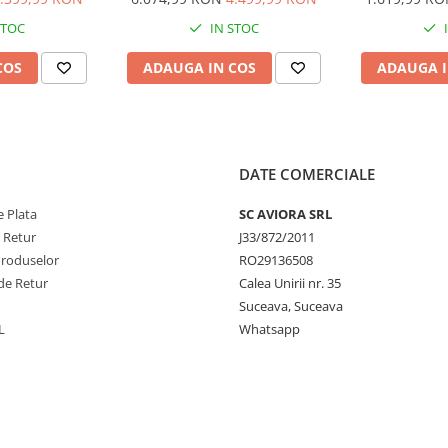
e CIS, feeder
buzunar bancnote respinse și
min,
STOC
IN STOC
AVI-P100
feeder orizontal, AVI-S200
COS
ADAUGA IN COS
ADAUGA I
DATE COMERCIALE
 Plata
SC AVIORA SRL
e Retur
J33/872/2011
Produselor
RO29136508
de Retur
Calea Unirii nr. 35
Suceava, Suceava
L
Whatsapp