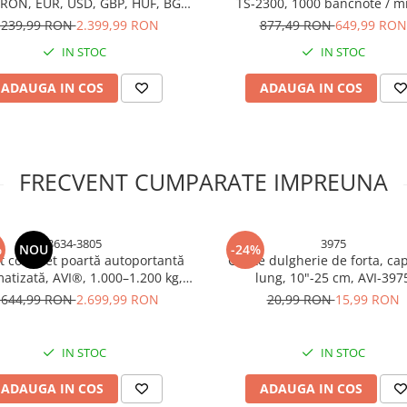
 RON, EUR, USD, GBP, HUF, BGN,
TS-2300, 1000 bancnote / m
oi senzori imagine CIS, feeder
.239,99 RON
2.399,99 RON
877,49 RON
649,99 RON
orizontal, AVI-P100
IN STOC
IN STOC
ADAUGA IN COS
ADAUGA IN COS
FRECVENT CUMPARATE IMPREUNA
3634-3805
3975
%
NOU
-24%
t complet poartă autoportantă
Cleste dulgherie de forta, ca
atizată, AVI®, 1.000–1.200 kg,
lung, 10"-25 cm, AVI-397
 DCK-166E 550W, telecomenzi,
.644,99 RON
2.699,99 RON
20,99 RON
15,99 RON
lule și lampă de avertizare, AVI-
3634-3805
IN STOC
IN STOC
ADAUGA IN COS
ADAUGA IN COS