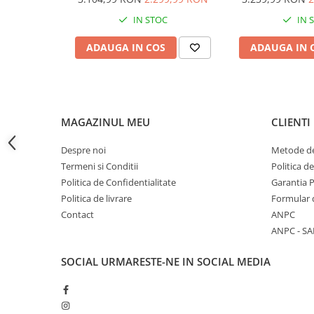
imagine CIS, AVI-7S
senzori imagin
IN STOC
IN 
Accesorii baterii sanitare
orizontal, 
Accesorii chiuvete
ADAUGA IN COS
ADAUGA IN 
Baterii sanitare cu incalzire instant
Fitinguri si accesorii
Robineti
Sisteme filtrare instalatii
MAGAZINUL MEU
CLIENTI
Sonerii electrice
Despre noi
Metode de
Termometre Meteo
Termeni si Conditii
Politica d
Gradina - Gradinarit
Politica de Confidentialitate
Garantia 
Accesorii fierastraie cu lant
Politica de livrare
Formular 
Accesorii fierastraie electrice
Contact
ANPC
ANPC - SA
Accesorii irigare
Accesorii pompe de apa
SOCIAL
URMARESTE-NE IN SOCIAL MEDIA
Accesorii unelte gradinarit
Articole antidaunatori gradina