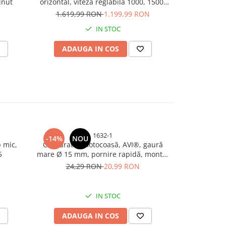
inut
orizontal, viteza reglabila 1000, 1500,
TS-8820, 
1800 buc / min, AVI-950
1.619,99 RON
1.199,99 RON
674,
IN STOC
ADAUGA IN COS
ADAU
1632-1
-14%
NOU
-14%
p mic,
Carburator motocoasă, AVI®, gaură
Carburator
5
mare Ø 15 mm, pornire rapidă, montaj
mare Ø 15 mm
fără reglaje majore, AVI-1632
fără reg
24,29 RON
20,99 RON
24,
IN STOC
ADAUGA IN COS
ADAU