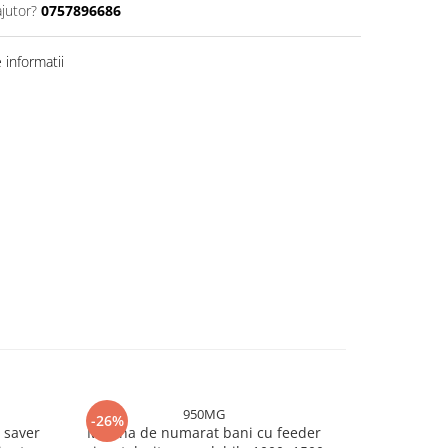
ajutor?
0757896686
informatii
950MG
-26%
-26%
 saver
Masina de numarat bani cu feeder
Masina de n