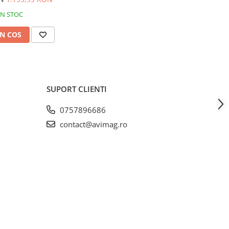
 AVI-950
IN STOC
N COS
SUPORT CLIENTI
0757896686
contact@avimag.ro