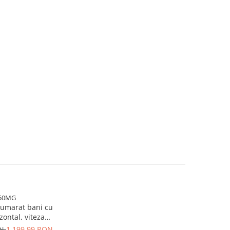
50MG
umarat bani cu
zontal, viteza
, 1500, 1800 buc /
ON
1.199,99 RON