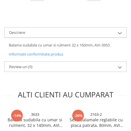
Accesorii baterii sanitare
Accesorii chiuvete
Baterii sanitare cu incalzire instant
Fitinguri si accesorii
Descriere
Robineti
Balama sudabila cu umar si rulment 32 x 160mm, AVI-3953
Sisteme filtrare instalatii
Sonerii electrice
Informatii conformitate produs
Termometre Meteo
Review-uri
(0)
Gradina - Gradinarit
Accesorii fierastraie cu lant
Accesorii fierastraie electrice
ALTI CLIENTI AU CUMPARAT
Accesorii irigare
Accesorii pompe de apa
3633
2163-2
-14%
-26%
Accesorii unelte gradinarit
Balama sudabila cu umar si
Set 2 balamale reglabile cu
Articole antidaunatori gradina
rulment, 32 x 140mm, AVI-
placa patrata, 80mm, AVI-
3633
2163