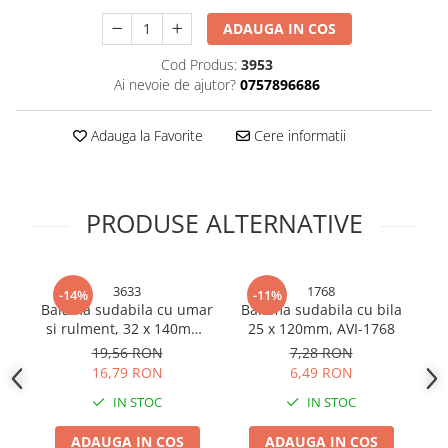
Bureti si lavete
ADAUGA IN COS
Manusi bucatarie
Cod Produs:
3953
Manusi unica folosinta
Ai nevoie de ajutor?
0757896686
Maturi, Mopuri si galeti
Cutii postale
Adauga la Favorite
Cere informatii
Decoratiuni casa & sarbatori
Accesorii decorative
PRODUSE ALTERNATIVE
Mercerie
Iluminat & Electrice
Benzi LED
3633
1768
-14%
-11%
Accesorii corpuri de iluminat
Balama sudabila cu umar
Balama sudabila cu bila
Ba
si rulment, 32 x 140mm,
25 x 120mm, AVI-1768
s
Accesorii prelungitoare
AVI-3633
19,56 RON
7,28 RON
Accesorii prize si intrerupatoare
16,79 RON
6,49 RON
Aplice fatada
IN STOC
IN STOC
Aplice si plafoniere
Becuri
ADAUGA IN COS
ADAUGA IN COS