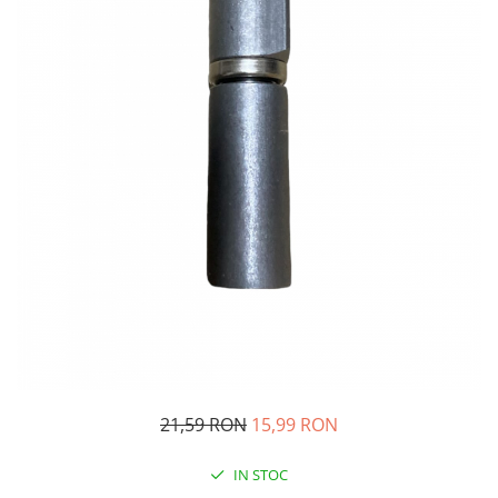
Oglinzi si mobilier baie
Bucatarie
Ascutitoare cutite
Baterii sanitare bucatarie
Cantare de bucatarie
Chiuvete bucatarie
Curatatoare legume si fructe
Cutite si seturi de cutite
Fierbatoare
Masini de tocat si macinat
Polonice, linguri si clesti de
bucatarie
Prese si storcatoare manuale
Tacamuri si seturi
21,59 RON
15,99 RON
Tirbusoane si dopuri
Cantare electronice comerciale
IN STOC
Curatenie generala