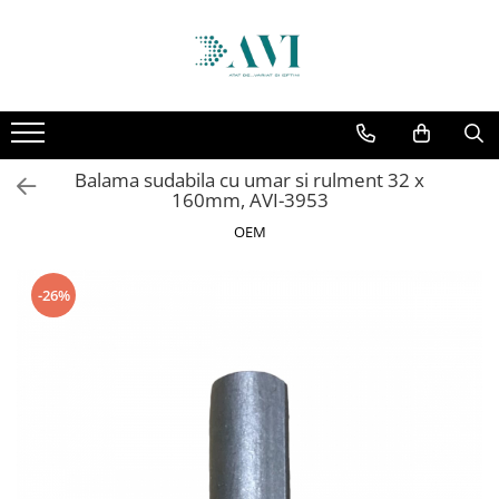
Toate Produsele
Casa
Accesorii uscatoare rufe
Balama sudabila cu umar si rulment 32 x
Aparate electrocasnice & accesorii
160mm, AVI-3953
Aparate si accesorii intretinere
OEM
personala
Accesorii pentru ochelari si lentile
-26%
de contact
Perii de par si piepteni
Unghiere si clesti manichiura &
pedichiura
Baie
Baterii sanitare baie
Coloane de dus si seturi de dus
Odorizant toaleta