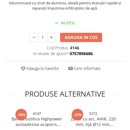
bituminoasă cu strat de aluminiu, ideală pentru etanșări rapide și
Bureti si lavete
reparații împotriva infiltrațiilor de apă.
Manusi bucatarie
IN STOC
Manusi unica folosinta
Maturi, Mopuri si galeti
ADAUGA IN COS
Cutii postale
Decoratiuni casa & sarbatori
Cod Produs:
4146
Ai nevoie de ajutor?
0757896686
Accesorii decorative
Mercerie
Adauga la Favorite
Cere informatii
Iluminat & Electrice
Benzi LED
Accesorii corpuri de iluminat
PRODUSE ALTERNATIVE
Accesorii prelungitoare
Accesorii prize si intrerupatoare
Aplice fatada
4147
5272
-38%
-23%
Aplice si plafoniere
Banda butilica Highpower
Zăvor cu arc, AVI®, 220
Z
autoadeziva acoperis,
mm, tijă Ø12 mm,
po
Becuri
100mm x 5m,
grosime placă 4 mm, 400
5