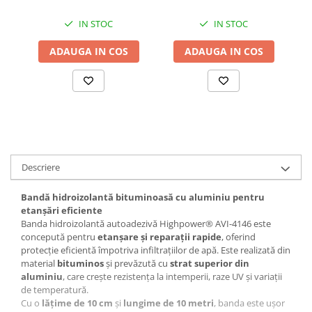
Amazon Alexa/Google
Assistant, AVI-4649
Accesorii baterii sanitare
IN STOC
IN STOC
Accesorii chiuvete
ADAUGA IN COS
ADAUGA IN COS
Baterii sanitare cu incalzire instant
Fitinguri si accesorii
Robineti
Sisteme filtrare instalatii
Sonerii electrice
Termometre Meteo
Descriere
Gradina - Gradinarit
Accesorii fierastraie cu lant
Bandă hidroizolantă bituminoasă cu aluminiu pentru
etanșări eficiente
Accesorii fierastraie electrice
Banda hidroizolantă autoadezivă Highpower® AVI-4146 este
Accesorii irigare
concepută pentru
etanșare și reparații rapide
, oferind
protecție eficientă împotriva infiltrațiilor de apă. Este realizată din
Accesorii pompe de apa
material
bituminos
și prevăzută cu
strat superior din
Accesorii unelte gradinarit
aluminiu
, care crește rezistența la intemperii, raze UV și variații
de temperatură.
Articole antidaunatori gradina
Cu o
lățime de 10 cm
și
lungime de 10 metri
, banda este ușor