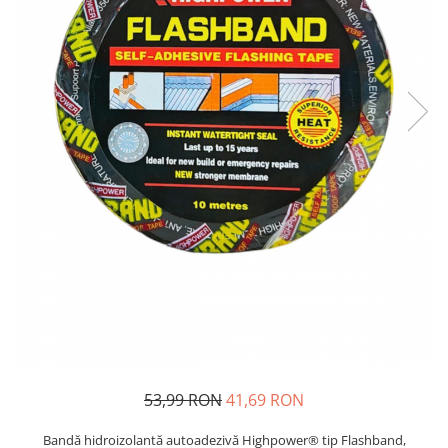
Oglinzi si mobilier baie
Bucatarie
Ascutitoare cutite
Baterii sanitare bucatarie
Cantare de bucatarie
Chiuvete bucatarie
Curatatoare legume si fructe
Cutite si seturi de cutite
Fierbatoare
Masini de tocat si macinat
Polonice, linguri si clesti de
bucatarie
Prese si storcatoare manuale
Tacamuri si seturi
Tirbusoane si dopuri
53,99 RON
41,69 RON
Cantare electronice comerciale
Bandă hidroizolantă autoadezivă Highpower® tip Flashband,
Curatenie generala