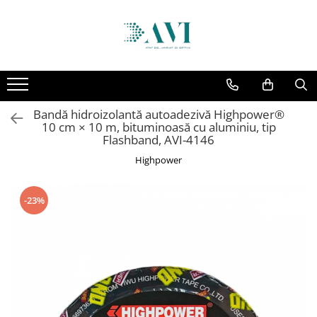
Toate Produsele
Casa
Accesorii uscatoare rufe
Bandă hidroizolantă autoadezivă Highpower®
Aparate electrocasnice & accesorii
10 cm × 10 m, bituminoasă cu aluminiu, tip
Aparate si accesorii intretinere
Flashband, AVI-4146
personala
Highpower
Accesorii pentru ochelari si lentile
de contact
-23%
Perii de par si piepteni
Unghiere si clesti manichiura &
pedichiura
Baie
Baterii sanitare baie
Coloane de dus si seturi de dus
Odorizant toaleta