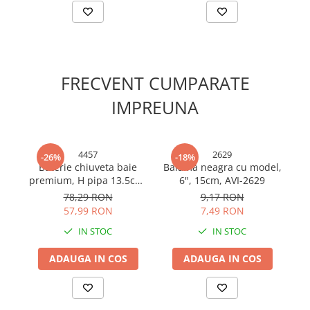
Cabluri electrice si conductori
Cabluri si adaptoare
Intrerupatoare
Lampi si veioze
FRECVENT CUMPARATE
Lanterne
Lustre si pendule
IMPREUNA
Prelungitoare
Prize
Insecticide & capcane
4457
2629
-26%
-18%
Baterie chiuveta baie
Balama neagra cu model,
B
Kit-uri Smart Home si senzori
premium, H pipa 13.5cm,
6", 15cm, AVI-2629
H total 18cm, L pipa
Noptiere
78,29 RON
9,17 RON
14cm, gri cromat, AVI-
57,99 RON
7,49 RON
Pet shop
4457
IN STOC
IN STOC
Perii, trimere si clesti animale
Zgarzi, lese si hamuri
ADAUGA IN COS
ADAUGA IN COS
Produse ingrijire incaltaminte si
accesorii
Sanitare