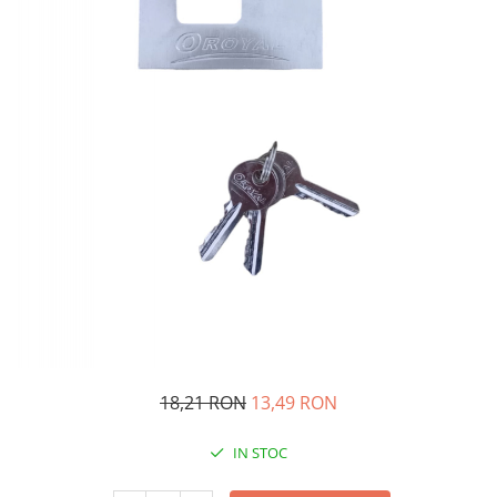
Oglinzi si mobilier baie
Bucatarie
Ascutitoare cutite
Baterii sanitare bucatarie
Cantare de bucatarie
Chiuvete bucatarie
Curatatoare legume si fructe
Cutite si seturi de cutite
Fierbatoare
Masini de tocat si macinat
Polonice, linguri si clesti de
bucatarie
Prese si storcatoare manuale
18,21 RON
13,49 RON
Tacamuri si seturi
Tirbusoane si dopuri
IN STOC
Cantare electronice comerciale
Curatenie generala