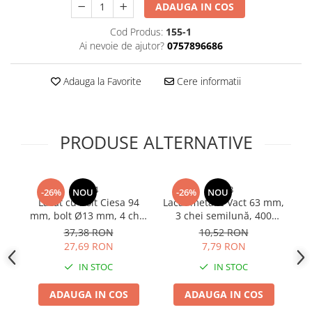
ADAUGA IN COS
Bureti si lavete
Cod Produs:
155-1
Manusi bucatarie
Ai nevoie de ajutor?
0757896686
Manusi unica folosinta
Maturi, Mopuri si galeti
Adauga la Favorite
Cere informatii
Cutii postale
Decoratiuni casa & sarbatori
Accesorii decorative
PRODUSE ALTERNATIVE
Mercerie
Iluminat & Electrice
4934
4923
-26%
NOU
-26%
NOU
Benzi LED
Lacat cu bolt Ciesa 94
Lacăt metalic Vact 63 mm,
La
Accesorii corpuri de iluminat
mm, bolt Ø13 mm, 4 chei
3 chei semilună, 400
Ø1
tip amprenta, 1.000
grame, corp negru, verigă
o
Accesorii prelungitoare
37,38 RON
10,52 RON
grame, AVI-4934
cromată, AVI-4923
27,69 RON
7,79 RON
Accesorii prize si intrerupatoare
Aplice fatada
IN STOC
IN STOC
Aplice si plafoniere
ADAUGA IN COS
ADAUGA IN COS
Becuri