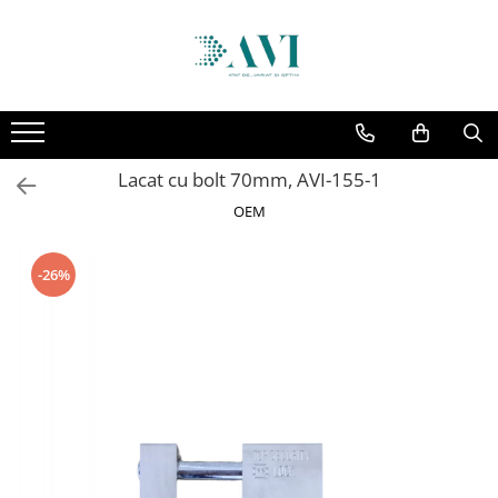
Toate Produsele
Casa
Accesorii uscatoare rufe
Lacat cu bolt 70mm, AVI-155-1
Aparate electrocasnice & accesorii
OEM
Aparate si accesorii intretinere
personala
Accesorii pentru ochelari si lentile
-26%
de contact
Perii de par si piepteni
Unghiere si clesti manichiura &
pedichiura
Baie
Baterii sanitare baie
Coloane de dus si seturi de dus
Odorizant toaleta