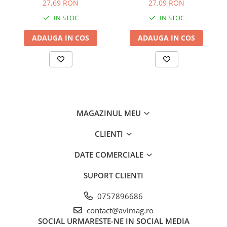
27,69 RON
27,09 RON
Consumabile masini gradinarit
IN STOC
IN STOC
Foarfeci gradinarit
Gratare gradina
ADAUGA IN COS
ADAUGA IN COS
Ustensile Gratar
Produse vinificatie
Suflante si aspiratoare
Topoare
MAGAZINUL MEU
Bricolaj
Accesorii aparate de sudura
CLIENTI
Accesorii compresoare
DATE COMERCIALE
Accesorii generatoare electrice
Accesorii pistoale de lipit
SUPORT CLIENTI
Accesorii polizare si slefuire
0757896686
Bomfaiere si fierastraie
contact@avimag.ro
SOCIAL
URMARESTE-NE IN SOCIAL MEDIA
Chei si truse chei