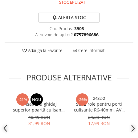
STOC EPUIZAT
Bureti si lavete
Manusi bucatarie
ALERTA STOC
Manusi unica folosinta
Cod Produs:
3905
Maturi, Mopuri si galeti
Ai nevoie de ajutor?
0757896686
Cutii postale
Decoratiuni casa & sarbatori
Adauga la Favorite
Cere informatii
Accesorii decorative
Mercerie
PRODUSE ALTERNATIVE
Iluminat & Electrice
Benzi LED
Accesorii corpuri de iluminat
5241
2432-2
-21%
NOU
-26%
Accesorii prelungitoare
Ansamblu ghidaj
Set 2 role pentru porti
R
Accesorii prize si intrerupatoare
superior poartă culisantă
culisante R6-40mm, AVI-
cu
autoportantă, AVI®, 4
2432
40,49 RON
24,29 RON
Aplice fatada
role Ø30 mm, reglabil,
15
31,99 RON
17,99 RON
Aplice si plafoniere
plăci tip L 20 x 10 cm,
laterale 7 cm cu găuri
Becuri