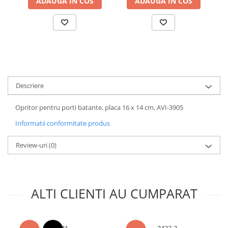
ADAUGA IN COS
ADAUGA IN COS
Accesorii baterii sanitare
Accesorii chiuvete
Baterii sanitare cu incalzire instant
Fitinguri si accesorii
Robineti
Sisteme filtrare instalatii
Descriere
Sonerii electrice
Opritor pentru porti batante, placa 16 x 14 cm, AVI-3905
Termometre Meteo
Informatii conformitate produs
Gradina - Gradinarit
Accesorii fierastraie cu lant
Review-uri
(0)
Accesorii fierastraie electrice
Accesorii irigare
Accesorii pompe de apa
ALTI CLIENTI AU CUMPARAT
Accesorii unelte gradinarit
Articole antidaunatori gradina