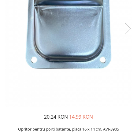
Oglinzi si mobilier baie
Bucatarie
Ascutitoare cutite
Baterii sanitare bucatarie
Cantare de bucatarie
Chiuvete bucatarie
Curatatoare legume si fructe
Cutite si seturi de cutite
Fierbatoare
Masini de tocat si macinat
Polonice, linguri si clesti de
bucatarie
Prese si storcatoare manuale
Tacamuri si seturi
20,24 RON
14,99 RON
Tirbusoane si dopuri
Cantare electronice comerciale
Opritor pentru porti batante, placa 16 x 14 cm, AVI-3905
Curatenie generala