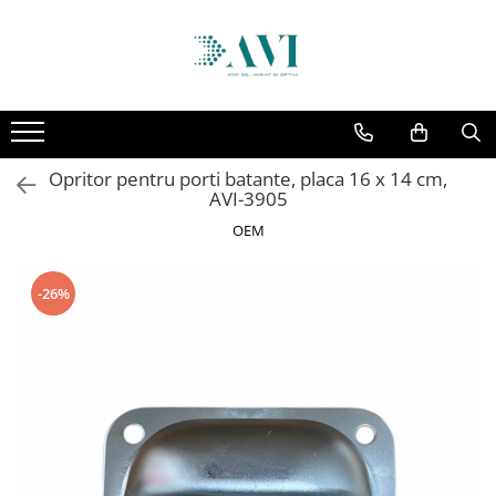
Toate Produsele
Casa
Accesorii uscatoare rufe
Opritor pentru porti batante, placa 16 x 14 cm,
Aparate electrocasnice & accesorii
AVI-3905
Aparate si accesorii intretinere
OEM
personala
Accesorii pentru ochelari si lentile
-26%
de contact
Perii de par si piepteni
Unghiere si clesti manichiura &
pedichiura
Baie
Baterii sanitare baie
Coloane de dus si seturi de dus
Odorizant toaleta