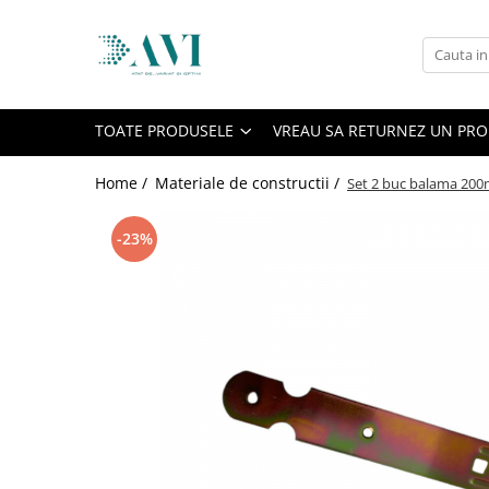
Toate Produsele
Casa
TOATE PRODUSELE
VREAU SA RETURNEZ UN PR
Accesorii uscatoare rufe
Aparate electrocasnice & accesorii
Home /
Materiale de constructii /
Set 2 buc balama 200
Aparate si accesorii intretinere
personala
-23%
Accesorii pentru ochelari si lentile
de contact
Perii de par si piepteni
Unghiere si clesti manichiura &
pedichiura
Baie
Baterii sanitare baie
Coloane de dus si seturi de dus
Odorizant toaleta