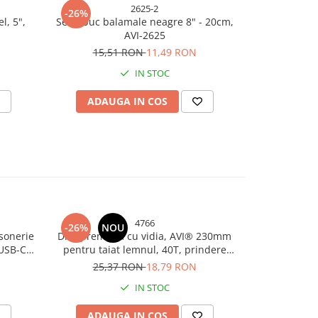
2625-2
-26%
-11%
l, 5",
Set 2 buc balamale neagre 8" - 20cm,
Balama suda
AVI-2625
15,51 RON
11,49 RON
7,
IN STOC
ADAUGA IN COS
ADAU
4766
-26%
NOU
-26%
 sonerie
Disc premium cu vidia, AVI® 230mm
Lanterna de
 USB-C,
pentru taiat lemnul, 40T, prindere
+ COB, c
AVI-5471
Ø22.23mm pentru polizor unghiular,
powerbank, 
25,37 RON
18,79 RON
23,
AVI-4766
IN STOC
ADAUGA IN COS
ADAU