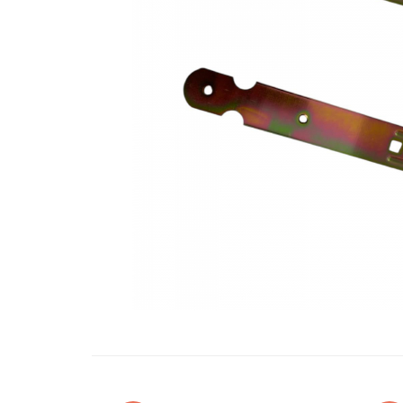
Oglinzi si mobilier baie
Bucatarie
Ascutitoare cutite
Baterii sanitare bucatarie
Cantare de bucatarie
Chiuvete bucatarie
Curatatoare legume si fructe
Cutite si seturi de cutite
Fierbatoare
Masini de tocat si macinat
Polonice, linguri si clesti de
bucatarie
Prese si storcatoare manuale
Tacamuri si seturi
Tirbusoane si dopuri
Cantare electronice comerciale
Curatenie generala