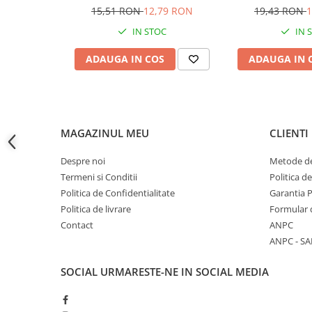
15,51 RON
12,79 RON
19,43 RON
1
Accesorii baterii sanitare
IN STOC
IN 
Accesorii chiuvete
Baterii sanitare cu incalzire instant
ADAUGA IN COS
ADAUGA IN 
Fitinguri si accesorii
Robineti
Sisteme filtrare instalatii
Sonerii electrice
MAGAZINUL MEU
CLIENTI
Termometre Meteo
Despre noi
Metode de
Gradina - Gradinarit
Termeni si Conditii
Politica d
Accesorii fierastraie cu lant
Politica de Confidentialitate
Garantia 
Politica de livrare
Formular 
Accesorii fierastraie electrice
Contact
ANPC
Accesorii irigare
ANPC - SA
Accesorii pompe de apa
SOCIAL
URMARESTE-NE IN SOCIAL MEDIA
Accesorii unelte gradinarit
Articole antidaunatori gradina