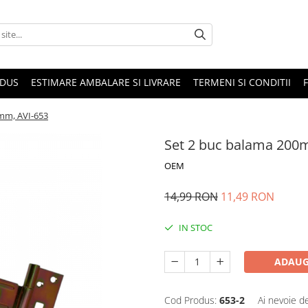
ODUS
ESTIMARE AMBALARE SI LIVRARE
TERMENI SI CONDITII
mm, AVI-653
Set 2 buc balama 200
OEM
14,99 RON
11,49 RON
IN STOC
ADAUG
Cod Produs:
653-2
Ai nevoie d