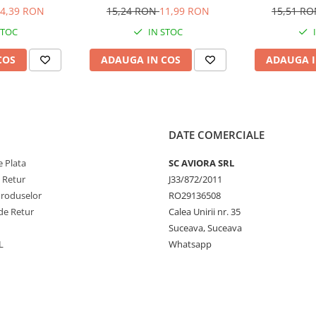
4,39 RON
15,24 RON
11,99 RON
15,51 R
STOC
IN STOC
COS
ADAUGA IN COS
ADAUGA I
DATE COMERCIALE
 Plata
SC AVIORA SRL
e Retur
J33/872/2011
Produselor
RO29136508
de Retur
Calea Unirii nr. 35
Suceava, Suceava
L
Whatsapp