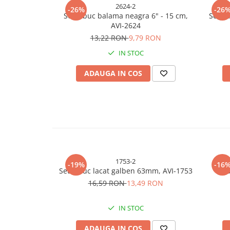
2624-2
-26%
-26
Bureti si lavete
Set 2 buc balama neagra 6" - 15 cm,
Set 2 
AVI-2624
Manusi bucatarie
13,22 RON
9,79 RON
Manusi unica folosinta
IN STOC
Maturi, Mopuri si galeti
Cutii postale
ADAUGA IN COS
Decoratiuni casa & sarbatori
Accesorii decorative
Mercerie
Iluminat & Electrice
Benzi LED
Accesorii corpuri de iluminat
1753-2
-19%
-16
Accesorii prelungitoare
Set 2 buc lacat galben 63mm, AVI-1753
Z
Accesorii prize si intrerupatoare
16,59 RON
13,49 RON
Aplice fatada
IN STOC
Aplice si plafoniere
Becuri
ADAUGA IN COS