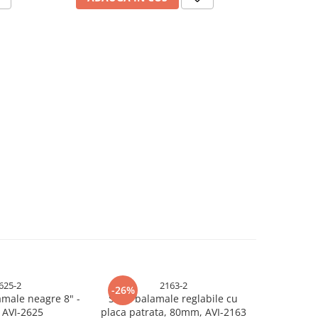
625-2
2163-2
-26%
-26%
amale neagre 8" -
Set 2 balamale reglabile cu
Set 2 buc 
 AVI-2625
placa patrata, 80mm, AVI-2163
30