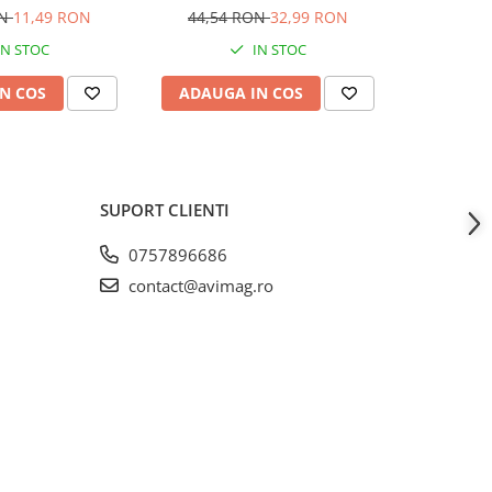
ON
11,49 RON
44,54 RON
32,99 RON
21,32
IN STOC
IN STOC
N COS
ADAUGA IN COS
ADAUG
SUPORT CLIENTI
0757896686
contact@avimag.ro