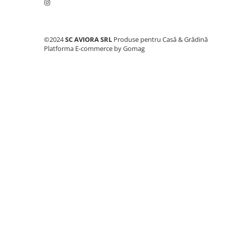
Consumabile masini gradinarit
Foarfeci gradinarit
Gratare gradina
©2024
SC AVIORA SRL
Produse pentru Casă & Grădină
Platforma E-commerce by Gomag
Ustensile Gratar
Produse vinificatie
Suflante si aspiratoare
Topoare
Bricolaj
Accesorii aparate de sudura
Accesorii compresoare
Accesorii generatoare electrice
Accesorii pistoale de lipit
Accesorii polizare si slefuire
Bomfaiere si fierastraie
Chei si truse chei