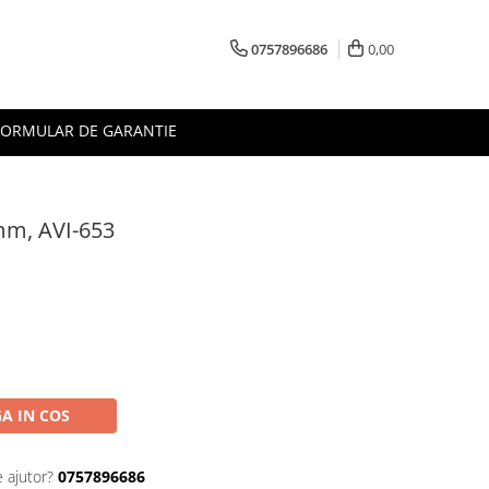
0757896686
0,00
FORMULAR DE GARANTIE
mm, AVI-653
A IN COS
e ajutor?
0757896686