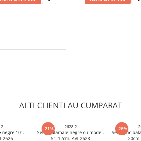
ALTI CLIENTI AU CUMPARAT
-2
2628-2
2
-21%
-26%
e negre 10",
Set 2 balamale negre cu model,
Set 2 buc bal
I-2626
5", 12cm, AVI-2628
20cm,