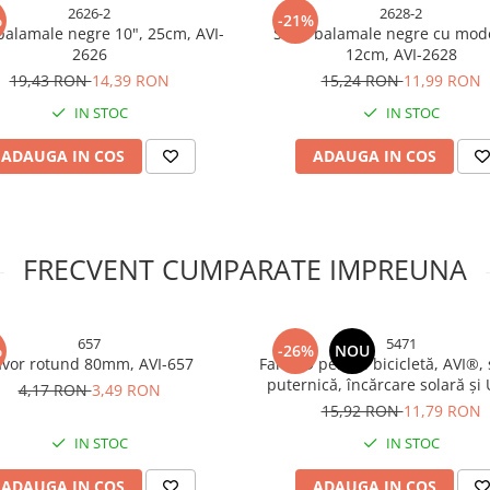
2626-2
2628-2
%
-21%
balamale negre 10", 25cm, AVI-
Set 2 balamale negre cu mode
2626
12cm, AVI-2628
19,43 RON
14,39 RON
15,24 RON
11,99 RON
IN STOC
IN STOC
ADAUGA IN COS
ADAUGA IN COS
FRECVENT CUMPARATE IMPREUNA
657
5471
%
-26%
NOU
avor rotund 80mm, AVI-657
Far LED pentru bicicletă, AVI®,
puternică, încărcare solară și
4,17 RON
3,49 RON
buton cu fir, prindere rapidă, 
15,92 RON
11,79 RON
IN STOC
IN STOC
ADAUGA IN COS
ADAUGA IN COS