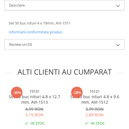
Descriere
Accesorii chiuvete
Baterii sanitare cu incalzire instant
Fitinguri si accesorii
Set 50 buc nituri 4 x 19mm, AVI-1511
Robineti
Informatii conformitate produs
Sisteme filtrare instalatii
Sonerii electrice
Review-uri
(0)
Termometre Meteo
ALTI CLIENTI AU CUMPARAT
15131
15121
-36%
-28%
Set 50 buc nituri 4.8 x 12.7
Set 50 buc nituri 4.8 x 9.6
mm, AVI-1513
mm, AVI-1512
4,99 RON
3,99 RON
3,19 RON
2,89 RON
IN STOC
IN STOC