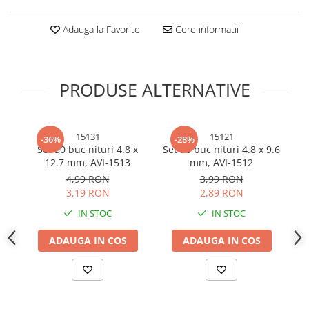
Sonerii bicicleta
Manusi bucatarie
Adauga la Favorite
Cere informatii
Manusi unica folosinta
Spite si nipluri biciclete
Maturi, Mopuri si galeti
Suporturi accesorii biciclete
Cutii postale
Tije si coliere sa
PRODUSE ALTERNATIVE
Decoratiuni casa & sarbatori
Vulcanizare, petice si leviere
Accesorii decorative
bicicleta
Mercerie
15131
15121
-36%
-28%
Iluminat & Electrice
Set 50 buc nituri 4.8 x
Set 50 buc nituri 4.8 x 9.6
Se
12.7 mm, AVI-1513
mm, AVI-1512
Benzi LED
4,99 RON
3,99 RON
Accesorii corpuri de iluminat
3,19 RON
2,89 RON
Accesorii prelungitoare
IN STOC
IN STOC
Accesorii prize si intrerupatoare
Aplice fatada
ADAUGA IN COS
ADAUGA IN COS
Aplice si plafoniere
Becuri
Cabluri electrice si conductori