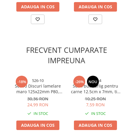
Cabluri si adaptoare
ADAUGA IN COS
ADAUGA IN COS
Intrerupatoare
Lampi si veioze
Lanterne
Lustre si pendule
Prelungitoare
Prize
FRECVENT CUMPARATE
Insecticide & capcane
IMPREUNA
Kit-uri Smart Home si senzori
Noptiere
526-10
4975-4
-18%
-26%
NOU
Pet shop
Set 10 Discuri lamelare
Set 4 buc cârlig pentru
S
Perii, trimere si clesti animale
maro 125x22mm P80,
carne 12.5cm x 7mm, tip
ca
pentru slefuit lemn metal
S, ambele vârfuri
30,36 RON
10,25 RON
Zgarzi, lese si hamuri
pentru polizor unghiular
ascuțite, 70 g, AVI-4975
a
24,99 RON
7,59 RON
Produse ingrijire incaltaminte si
TS-52610
accesorii
IN STOC
IN STOC
Sanitare
ADAUGA IN COS
ADAUGA IN COS
Accesorii baterii sanitare