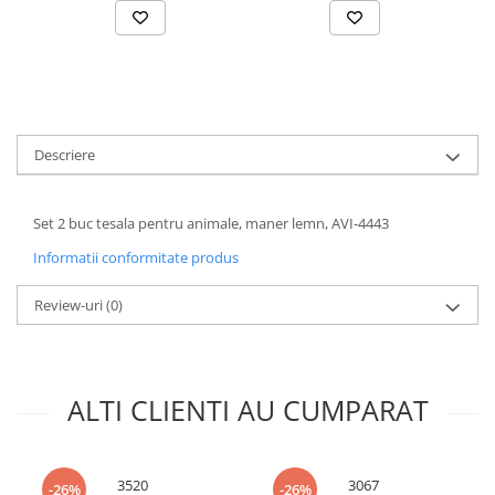
Accesorii chiuvete
Baterii sanitare cu incalzire instant
Fitinguri si accesorii
Robineti
Sisteme filtrare instalatii
Descriere
Sonerii electrice
Termometre Meteo
Set 2 buc tesala pentru animale, maner lemn, AVI-4443
Informatii conformitate produs
Review-uri
(0)
ALTI CLIENTI AU CUMPARAT
3520
3067
-26%
-26%