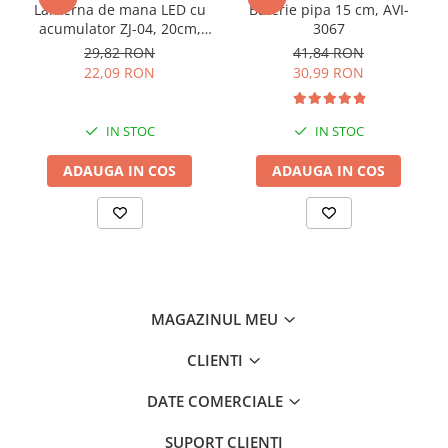
Lanterna de mana LED cu
Baterie pipa 15 cm, AVI-
acumulator ZJ-04, 20cm,
3067
doua surse de iluminare,
29,82 RON
41,84 RON
AVI-3520
22,09 RON
30,99 RON
IN STOC
IN STOC
ADAUGA IN COS
ADAUGA IN COS
MAGAZINUL MEU
CLIENTI
DATE COMERCIALE
SUPORT CLIENTI