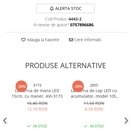
Sonerii bicicleta
Manusi bucatarie
ALERTA STOC
Manusi unica folosinta
Spite si nipluri biciclete
Cod Produs:
4443-2
Maturi, Mopuri si galeti
Suporturi accesorii biciclete
Ai nevoie de ajutor?
0757896686
Cutii postale
Tije si coliere sa
Decoratiuni casa & sarbatori
Adauga la Favorite
Cere informatii
Vulcanizare, petice si leviere
Accesorii decorative
bicicleta
Mercerie
Iluminat & Electrice
PRODUSE ALTERNATIVE
Benzi LED
Accesorii corpuri de iluminat
3173
2855
Accesorii prelungitoare
-26%
-26%
Lanterna de mana LED
Lanterna de cap LED cu
L
Accesorii prize si intrerupatoare
15cm, cu maner, AVI-3173
acumulator, model 105,
Aplice fatada
AVI-2855
16,46 RON
11,60 RON
Aplice si plafoniere
12,19 RON
8,59 RON
Becuri
Cabluri electrice si conductori
IN STOC
IN STOC