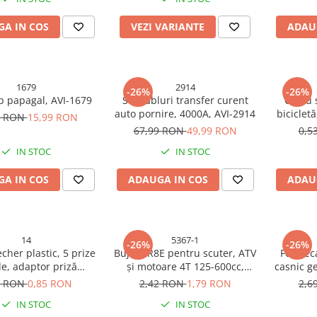
A IN COS
VEZI VARIANTE
ADAU
1679
2914
-26%
-26%
ip papagal, AVI-1679
Set cabluri transfer curent
Cablu 
auto pornire, 4000A, AVI-2914
biciclet
9 RON
15,99 RON
mm, p
67,99 RON
49,99 RON
0,5
me
IN STOC
IN STOC
A IN COS
ADAUGA IN COS
ADAU
14
5367-1
-26%
-26%
echer plastic, 5 prize
Bujie CR8E pentru scuter, ATV
Foarfec
e, adaptor priză
și motoare 4T 125-600cc,
casnic ge
ltiplu, AVI-14
AVI®, performanță stabilă,
5 RON
0,85 RON
2,42 RON
1,79 RON
2,6
AVI-5367
IN STOC
IN STOC