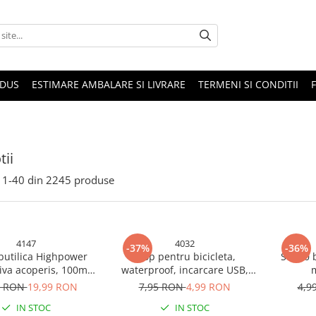
ODUS
ESTIMARE AMBALARE SI LIVRARE
TERMENI SI CONDITII
ii
1-
40
din
2245
produse
4147
4032
-37%
-36%
butilica Highpower
Stop pentru bicicleta,
Set 50 
iva acoperis, 100mm
waterproof, incarcare USB,
, hidroizolanta,
AVI-4032
9 RON
19,99 RON
7,95 RON
4,99 RON
4,9
ate ridicata, AVI-4147
IN STOC
IN STOC