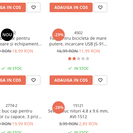
GA IN COS
ADAUGA IN COS
5402
4502
NOU
-29%
burator pentru
Far pentru bicicleta de mare
oare și echipamente
putere, incarcare USB JS-919,
otor 170F, AVI®,
AVI-4502
9 RON
18,99 RON
16,99 RON
11,99 RON
il 4 timpi OHV, AVI-
5402
IN STOC
IN STOC
GA IN COS
ADAUGA IN COS
2774-2
15121
-28%
2 buc cap pentru
Set 50 buc nituri 4.8 x 9.6 mm,
or cu capace, 3 prize,
AVI-1512
AVI-2774
9 RON
19,99 RON
3,99 RON
2,89 RON
IN STOC
IN STOC