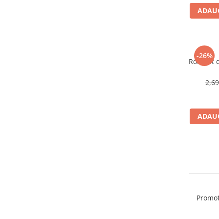
Consumabile masini gradinarit
ADAUG
Foarfeci gradinarit
Gratare gradina
Ustensile Gratar
-26%
Robinet d
Produse vinificatie
Suflante si aspiratoare
2,6
Topoare
Bricolaj
ADAUG
Accesorii aparate de sudura
Accesorii compresoare
Accesorii generatoare electrice
Accesorii pistoale de lipit
Accesorii polizare si slefuire
Bomfaiere si fierastraie
Promot
Chei si truse chei