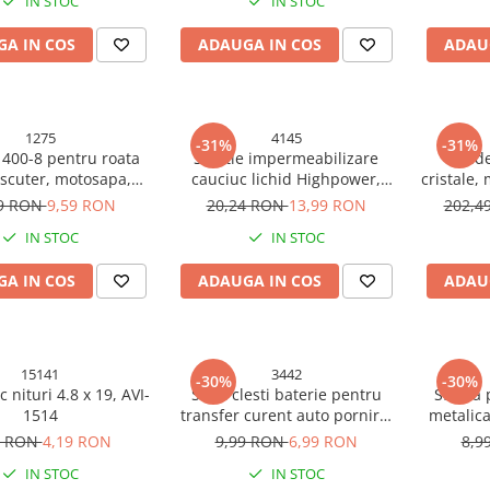
IN STOC
IN STOC
A IN COS
ADAUGA IN COS
ADAU
1275
4145
-31%
-31%
400-8 pentru roata
Solutie impermeabilizare
Cande
 scuter, motosapa,
cauciuc lichid Highpower,
cristale,
cultor AVI-1275
300g, reparatii rapide utilizare
99 RON
9,59 RON
20,24 RON
13,99 RON
202,4
multipla, transparent, AVI-
IN STOC
IN STOC
4145
A IN COS
ADAUGA IN COS
ADAU
15141
3442
-30%
-30%
 nituri 4.8 x 19, AVI-
Set 2 clesti baterie pentru
Sfoara 
1514
transfer curent auto pornire,
metalica
600A, AVI-3442
9 RON
4,19 RON
9,99 RON
6,99 RON
8,9
IN STOC
IN STOC