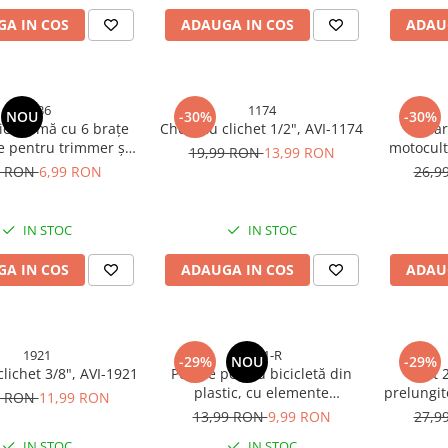
A IN COS
ADAUGA IN COS
ADAU
5836
1174
NOU
-30%
-30%
ie sârmă cu 6 brațe
Cheie cu clichet 1/2", AVI-1174
Car
e pentru trimmer și
motocult
19,99 RON
13,99 RON
, AVI®, 150 mm (6"),
cu m
9 RON
6,99 RON
26,9
 5 mm, AVI-5836
compatib
IN STOC
IN STOC
A IN COS
ADAUGA IN COS
ADAU
1921
5441-R
-29%
NOU
-29%
clichet 3/8", AVI-1921
Pedale pentru bicicletă din
Set 
plastic, cu elemente
prelungit
9 RON
11,99 RON
reflectorizante, 10 x 9 cm,
13,99 RON
9,99 RON
27,9
AVI®, rosu AVI-5441
IN STOC
IN STOC