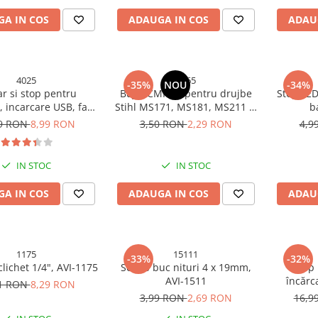
A IN COS
ADAUGA IN COS
ADAU
4025
4565
-35%
NOU
-34%
ar si stop pentru
Bujie CMR5H pentru drujbe
Stop LED
a, incarcare USB, far
Stihl MS171, MS181, MS211 și
b
aterproof, AVI-4025
alte echipamente compatibile,
99 RON
8,99 RON
3,50 RON
2,29 RON
4,9
AVI®, AVI-4565
IN STOC
IN STOC
A IN COS
ADAUGA IN COS
ADAU
1175
15111
-33%
-32%
clichet 1/4", AVI-1175
Set 50 buc nituri 4 x 19mm,
Stop 
AVI-1511
încărc
41 RON
8,29 RON
poliție
3,99 RON
2,69 RON
16,9
ilu