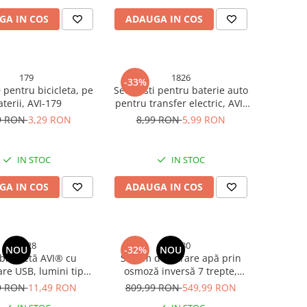
GA IN COS
ADAUGA IN COS
179
1826
-33%
 pentru bicicleta, pe
Set clesti pentru baterie auto
aterii, AVI-179
pentru transfer electric, AVI-
1826, rosu-negru
9 RON
3,29 RON
8,99 RON
5,99 RON
IN STOC
IN STOC
GA IN COS
ADAUGA IN COS
4028
5480
NOU
-32%
NOU
bicicletă AVI® cu
Sistem de filtrare apă prin
are USB, lumini tip
osmoză inversă 7 trepte,
, moduri multiple de
AVI®, pompă 70 PSI, rezervor
9 RON
11,49 RON
809,99 RON
549,99 RON
minare, AVI-4028
inclus, membrană 75 GPD,