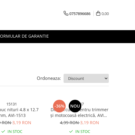
0757896686
0,00
FORMULAR DE GARANTIE
Ordoneaza:
15131
5387
-36%
NOU
buc nituri 4.8 x 12.7
Disc circular pentru trimmer
mm, AVI-1513
și motocoasă electrică, AVI®,
150 mm, 40 dinti cu pastile
9 RON
3,19 RON
4,99 RON
3,19 RON
vidia, gaură 5 mm, AVI-5387
IN STOC
IN STOC