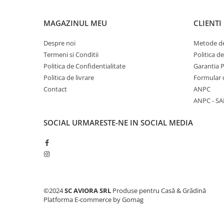
Ciocane si dalti
MAGAZINUL MEU
CLIENTI
Clesti si patenti
Echipamente sudura
Despre noi
Metode de
Termeni si Conditii
Politica d
Pistoale de lipit
Politica de Confidentialitate
Garantia 
Scule multifunctionale si accesorii
Politica de livrare
Formular 
Seturi si accesorii pentru gaurit si
Contact
ANPC
insurubat
ANPC - SA
Unelte & Depozitare
SOCIAL
URMARESTE-NE IN SOCIAL MEDIA
Rangi si leviere
Unelte si aparate de masura
Materiale de constructii
Accesorii echipamente pentru
transport si ridicat
©2024
SC AVIORA SRL
Produse pentru Casă & Grădină
Accesorii ferestre
Platforma E-commerce by Gomag
Accesorii usi