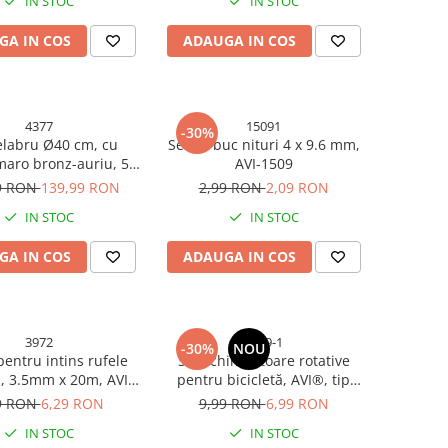
IN STOC
IN STOC
AVI-5480
GA IN COS
ADAUGA IN COS
4377
15091
-30%
labru Ø40 cm, cu
Set 50 buc nituri 4 x 9.6 mm,
 maro bronz-auriu, 5 ×
AVI-1509
E14, AVI-4377
9 RON
139,99 RON
2,99 RON
2,09 RON
IN STOC
IN STOC
GA IN COS
ADAUGA IN COS
3972
1279-1
-30%
NOU
pentru intins rufele
Set schimbătoare rotative
, 3.5mm x 20m, AVI-
pentru bicicletă, AVI®, tip
3972
moto, grip shifter, stânga +
9 RON
6,29 RON
9,99 RON
6,99 RON
dreapta, cu cabluri, AVI-1279
IN STOC
IN STOC