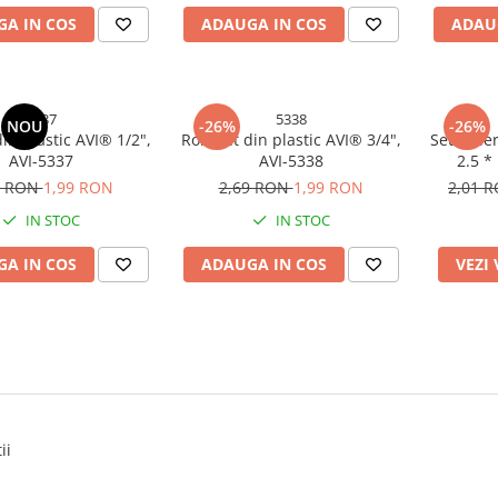
A IN COS
ADAUGA IN COS
ADAU
5337
5338
NOU
-26%
-26%
in plastic AVI® 1/2",
Robinet din plastic AVI® 3/4",
Set colier
AVI-5337
AVI-5338
2.5 *
multiple,
9 RON
1,99 RON
2,69 RON
1,99 RON
2,01 
IN STOC
IN STOC
A IN COS
ADAUGA IN COS
VEZI
ii