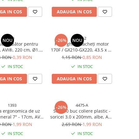
GA IN COS
ADAUGA IN COS
10
4962
NOU
-26%
NOU
schimbător pentru
Placă ghidaj tacheți motor
ă, AVI®, 220 cm, Ø1.2
170F / GX210-GX220, 43.5 x 38
entru transmisie
mm, cu decupaj lateral și
3 RON
0,39 RON
1,15 RON
0,85 RON
canică, AVI-10
fante plasticate, AVI-4962
IN STOC
IN STOC
GA IN COS
ADAUGA IN COS
1393
4475-A
-26%
a ergonomica de uz
Set 100 buc coliere plastic -
neral 7" - 17cm, AVI-
soricei 3.0 x 200mm, albe, AVI-
1393
4475
9 RON
1,99 RON
2,69 RON
1,99 RON
IN STOC
IN STOC