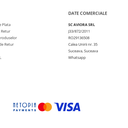
DATE COMERCIALE
 Plata
SC AVIORA SRL
e Retur
J33/872/2011
Produselor
RO29136508
de Retur
Calea Unirii nr. 35
Suceava, Suceava
L
Whatsapp