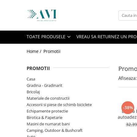
Toate Produsele
Casa
TOATE PRODUSELE
VREAU SA RETURNEZ UN PR
Accesorii uscatoare rufe
Aparate electrocasnice & accesorii
Home /
Promotii
Aparate si accesorii intretinere
personala
Promot
PROMOTII
Accesorii pentru ochelari si lentile
Afiseaza:
Casa
de contact
Gradina - Gradinarit
Perii de par si piepteni
Bricolaj
Unghiere si clesti manichiura &
Materiale de constructii
pedichiura
Accesorii si piese de schimb biciclete
-38%
Echipamente protectie
Banda 
Baie
autoadez
Birotica & Papetarie
Baterii sanitare baie
x 5m
Masini de numarat bani
32,3
durabilit
Coloane de dus si seturi de dus
Camping, Outdoor & Bushcraft
Odorizant toaleta
Auto