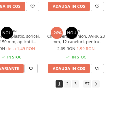
GA IN COS
ADAUGA IN COS
4473N
1519
NOU
-26%
NOU
e din plastic, soricei,
Cheie pentru pinion, AVI®, 23
 150 mm, aplicatii
mm, 12 caneluri, pentru
 100 buc, Negre, AVI-
demontare și montaj
RON
de la 1,49 RON
2,69 RON
1,99 RON
4473N
pinioane, AVI-1519
IN STOC
IN STOC
 VARIANTE
ADAUGA IN COS
1
2
3
57
...